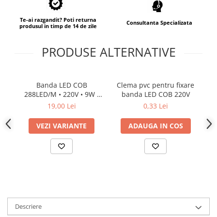
Te-ai razgandit? Poti returna
Consultanta Specializata
produsul in timp de 14 de zile
PRODUSE ALTERNATIVE
Banda LED COB
Clema pvc pentru fixare
288LED/M • 220V • 9W •
banda LED COB 220V
2
color • IP67 • 600lm •
19,00 Lei
0,33 Lei
10mm
VEZI VARIANTE
ADAUGA IN COS
Descriere