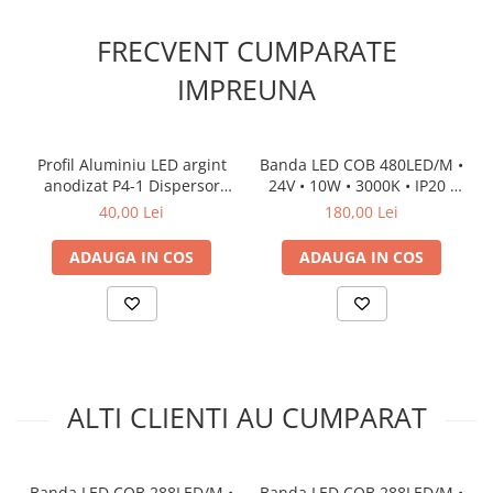
FRECVENT CUMPARATE
IMPREUNA
Profil Aluminiu LED argint
Banda LED COB 480LED/M •
anodizat P4-1 Dispersor
24V • 10W • 3000K • IP20 •
opal 2M
1000lm • Cri90 • 8mm 2oz
40,00 Lei
180,00 Lei
Cooper Versiune PRO
ADAUGA IN COS
ADAUGA IN COS
ALTI CLIENTI AU CUMPARAT
Banda LED COB 288LED/M •
Banda LED COB 288LED/M •