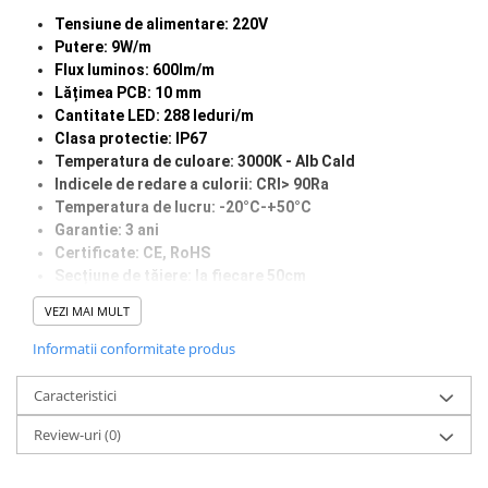
Tensiune de alimentare: 220V
Putere: 9W/m
Flux luminos: 600lm/m
Lățimea PCB: 10 mm
Cantitate LED: 288 leduri/m
Clasa protectie: IP67
Temperatura de culoare: 3000K - Alb Cald
Indicele de redare a culorii: CRI> 90Ra
Temperatura de lucru: -20°C-+50°C
Garantie: 3 ani
Certificate: CE, RoHS
Secțiune de tăiere: la fiecare 50
cm
Grosimea PCB: suport dublu
VEZI MAI MULT
Durata de viata: 50.000 ore
Informatii conformitate produs
Caracteristici
Review-uri
(0)