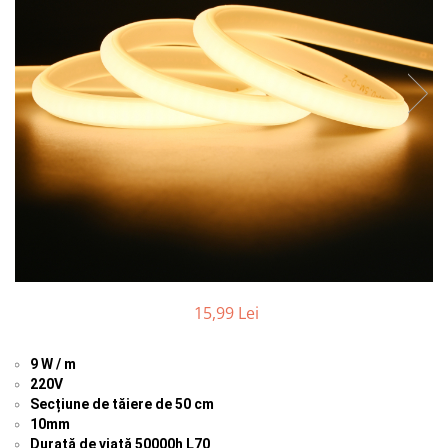
Comutatoare / Detectoare PIR
Buton on off
Senzori de miscare
Stechere si Cuple
15,99 Lei
9 W / m
220V
Secțiune de tăiere de 50 cm
10mm
Durată de viață
50000h L70