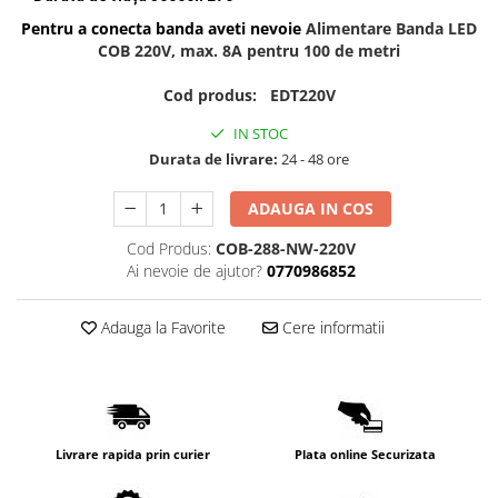
Lampi de tavan
Pentru a conecta banda aveti nevoie
Alimentare Banda LED
Spoturi LED
COB 220V, max. 8A pentru 100 de metri
Cod produs: EDT220V
Corpuri de Iluminat pe Sina LED
Sina magnetica LED 48V
IN STOC
Durata de livrare:
24 - 48 ore
Sina Magnetica Slim 5mm 24V
ADAUGA IN COS
Corpuri de Iluminat Industriale LED
Cod Produs:
COB-288-NW-220V
Corpuri de Iluminat Stradal
Ai nevoie de ajutor?
0770986852
LED
Corpuri EXIT
Adauga la Favorite
Cere informatii
Corpuri Industriale LED
Corpuri liniare LED
Panouri LED
Proiectoare LED magazin pe
Livrare rapida prin curier
Plata online Securizata
sina 220V