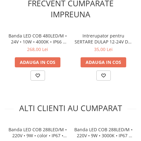
FRECVENT CUMPARATE
IMPREUNA
Banda LED COB 480LED/M •
Intrerupator pentru
24V • 10W • 4000K • IP66 •
SERTARE DULAP 12-24V DS-
1020lm • Cri90 • 8.3mm 2oz
1
268,00 Lei
35,00 Lei
Cooper Versiune PRO
ADAUGA IN COS
ADAUGA IN COS
ALTI CLIENTI AU CUMPARAT
Banda LED COB 288LED/M •
Banda LED COB 288LED/M •
220V • 9W • color • IP67 •
220V • 9W • 3000K • IP67 •