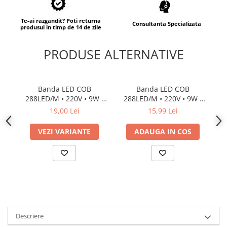
Proiector LED Fantana/Piscina
Te-ai razgandit? Poti returna
Consultanta Specializata
Modul LED
produsul in timp de 14 de zile
PRODUSE ALTERNATIVE
Profil Banda LED
Accesorii profile led
Profil led aplicat
Banda LED COB
Banda LED COB
Profil LED colt
288LED/M • 220V • 9W •
288LED/M • 220V • 9W •
2
color • IP67 • 600lm •
3000K • IP67 • 600lm •
19,00 Lei
15,99 Lei
Profil led incastrat
10mm
10mm
Profil Led Rigips
VEZI VARIANTE
ADAUGA IN COS
Profil LED SHADOW
Proiectoare LED
Sursa Banda Led
Sursa Alimentare 12V
Descriere
Sursa Alimentare 24V