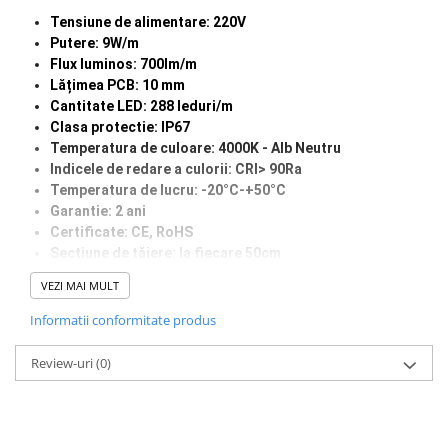
Tensiune de alimentare: 220V
Lumini LED cu fibra optica
Putere: 9W/m
Sursa fibra optica
Flux luminos: 700lm/m
Lățimea PCB: 10 mm
Cablu Fibra Optica LED
Cantitate LED: 288 leduri/m
Clasa protectie: IP67
Temperatura de culoare: 4000K - Alb Neutru
Indicele de redare a culorii: CRI> 90Ra
Temperatura de lucru: -20°C-+50°C
Garantie: 2 ani
Certificate: CE, RoHS
Secțiune de tăiere: la fiecare 50
cm
Grosimea PCB: suport dublu
VEZI MAI MULT
Durata de viata: 50.000 ore
Informatii conformitate produs
Review-uri
(0)