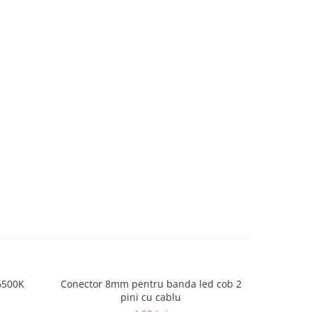
6500K
Conector 8mm pentru banda led cob 2
Controler 
pini cu cablu
d