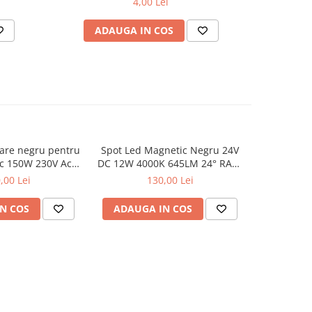
4,00 Lei
ADAUGA IN COS
AD
are negru pentru
Spot Led Magnetic Negru 24V
Spot Led 
c 150W 230V Ac-
DC 12W 4000K 645LM 24° RA90
DC 12W 30
24V
Ø43*L110
,00 Lei
130,00 Lei
N COS
ADAUGA IN COS
ADAUG