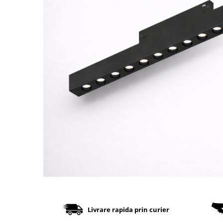
Cabluri
Comutatoare / Detectoare PIR
Buton on off
Senzori de miscare
Stechere si Cuple
Controler Banda LED
Corp iluminat LED
Lampi Suspendate
Iluminat Birou
Lampi de masa
Lampi de perete
Livrare rapida prin curier
Lampi de podea