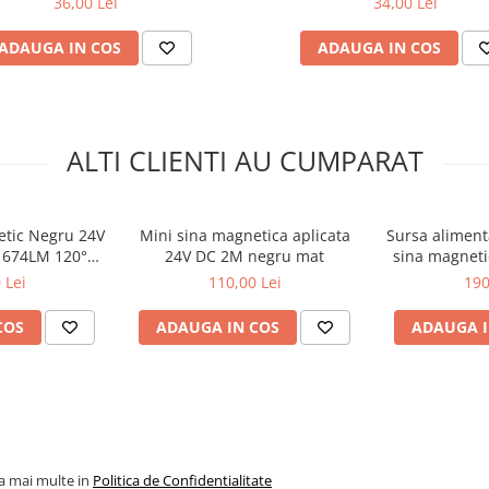
36,00 Lei
34,00 Lei
ADAUGA IN COS
ADAUGA IN COS
ALTI CLIENTI AU CUMPARAT
etic Negru 24V
Mini sina magnetica aplicata
Sursa aliment
 674LM 120°
24V DC 2M negru mat
sina magneti
616MM
 Lei
110,00 Lei
190
COS
ADAUGA IN COS
ADAUGA I
la mai multe in
Politica de Confidentialitate