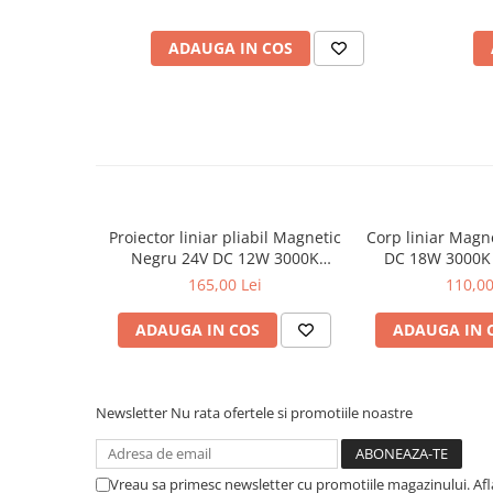
Lumini LED cu fibra optica
ADAUGA IN COS
Sursa fibra optica
Cablu Fibra Optica LED
Proiector liniar pliabil Magnetic
Corp liniar Magn
Negru 24V DC 12W 3000K
DC 18W 3000K
684LM 24° RA90 L232MM
RA90 L
165,00 Lei
110,00
ADAUGA IN COS
ADAUGA IN 
Newsletter
Nu rata ofertele si promotiile noastre
Vreau sa primesc newsletter cu promotiile magazinului. Af