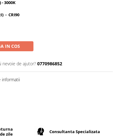
 - 3000K
RI) - CRI90
A IN COS
i nevoie de ajutor?
0770986852
informatii
returna
Consultanta Specializata
de zile