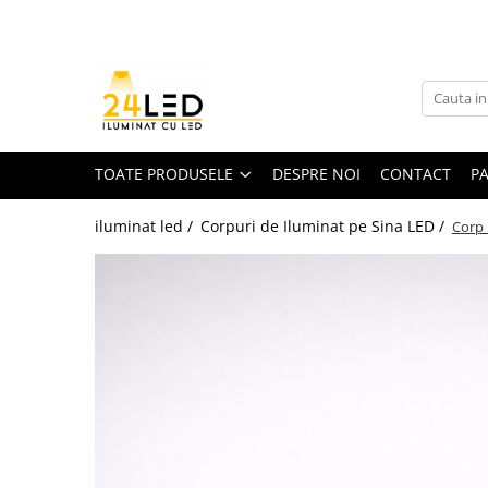
Toate Produsele
Banda LED
Banda Led COB
TOATE PRODUSELE
DESPRE NOI
CONTACT
P
Banda LED 12V
iluminat led /
Corpuri de Iluminat pe Sina LED /
Corp 
Banda LED RGB
Banda LED 24V
Furtun Luminos
Banda LED 220V
Banda Digitala
Accesorii banda led
Conectori banda led