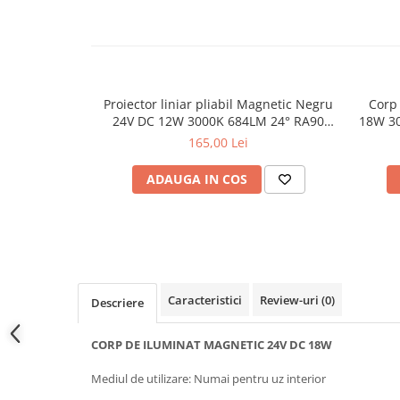
Lampi de tavan
Spoturi LED
Corpuri de Iluminat pe Sina LED
Sina magnetica LED 48V
Proiector liniar pliabil Magnetic Negru
Corp 
24V DC 12W 3000K 684LM 24° RA90
18W 3
Sina Magnetica Slim 5mm 24V
L232MM
165,00 Lei
Corpuri de Iluminat Industriale LED
ADAUGA IN COS
Corpuri de Iluminat Stradal
LED
Corpuri EXIT
Corpuri Industriale LED
Caracteristici
Review-uri
(0)
Corpuri liniare LED
Descriere
Panouri LED
CORP DE ILUMINAT MAGNETIC 24V DC 18W
Proiectoare LED magazin pe
sina 220V
Mediul de utilizare: Numai pentru uz interior