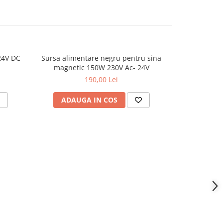
24V DC
Sursa alimentare negru pentru sina
Spot Led Ma
magnetic 150W 230V Ac- 24V
4000K 645
190,00 Lei
ADAUGA IN COS
ADAU