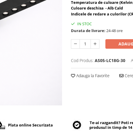
Temperatura de culoare (Kelvin)
Culoare deschisa - Alb Cald
Indicele de redare a culorilor (C
IN STOC
Durata de livrare:
24-48 ore
ADAUG
Cod Produs:
AS05-LC18G-30
A
Adauga la Favorite
Cere 
Te-ai razgandit? Poti 
Plata online Securizata
produsul in timp de 14 