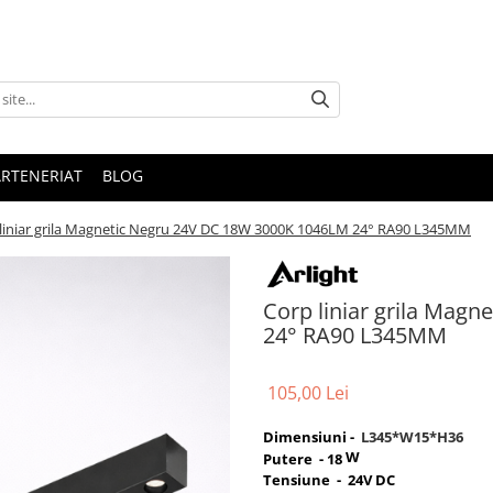
ARTENERIAT
BLOG
liniar grila Magnetic Negru 24V DC 18W 3000K 1046LM 24° RA90 L345MM
Corp liniar grila Mag
24° RA90 L345MM
105,00 Lei
Dimensiuni -
L345*W15*H36
W
Putere - 18
Tensiune - 24V DC