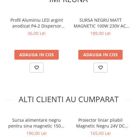
Profil Aluminiu LED argint
SURSA NEGRU MATT
anodizat P4-2 Dispersor
MAGNETIC 100W 230V AC-
opal 2M
48V DC IP20 2.1A 250 * 23.5
36,00 Lei
189,00 Lei
* 45MM
ADAUGA IN COS
ADAUGA IN COS
ALTI CLIENTI AU CUMPARAT
Sursa alimentare negru
Proiector liniar pliabil
pentru sina magnetic 150W
Magnetic Negru 24V DC
230V Ac- 24V
12W 3000K 684LM 24° RA90
190,00 Lei
165,00 Lei