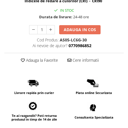
Indicele de redare a culorilor (CRI) - CRI90
Lampi de tavan
IN STOC
Spoturi LED
Durata de livrare:
24-48 ore
Corpuri de Iluminat pe Sina LED
ADAUGA IN COS
Sina magnetica LED 48V
Cod Produs:
AS05-LC6G-30
Sina Magnetica Slim 5mm 24V
Ai nevoie de ajutor?
0770986852
Corpuri de Iluminat Industriale LED
Adauga la Favorite
Cere informatii
Corpuri de Iluminat Stradal
LED
Corpuri EXIT
Corpuri Industriale LED
Livrare rapida prin curier
Plata online Securizata
Corpuri liniare LED
Panouri LED
Proiectoare LED magazin pe
Te-ai razgandit? Poti returna
Consultanta Specializata
produsul in timp de 14 de zile
sina 220V