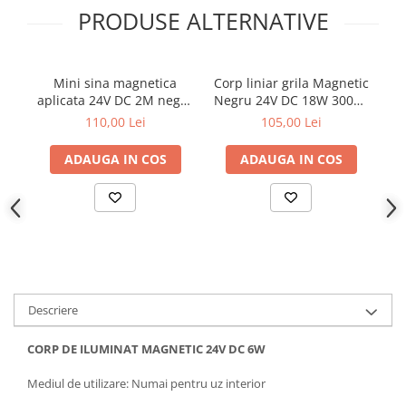
Proiector LED Fantana/Piscina
PRODUSE ALTERNATIVE
Modul LED
Mini sina magnetica
Corp liniar grila Magnetic
Mi
Profil Banda LED
aplicata 24V DC 2M negru
Negru 24V DC 18W 3000K
Accesorii profile led
mat
1046LM 24° RA90
110,00 Lei
105,00 Lei
L345MM
Profil led aplicat
ADAUGA IN COS
ADAUGA IN COS
Profil LED colt
Profil led incastrat
Profil Led Rigips
Profil LED SHADOW
Proiectoare LED
Descriere
Sursa Banda Led
CORP DE ILUMINAT MAGNETIC 24V DC 6W
Sursa Alimentare 12V
Mediul de utilizare: Numai pentru uz interior
Sursa Alimentare 24V