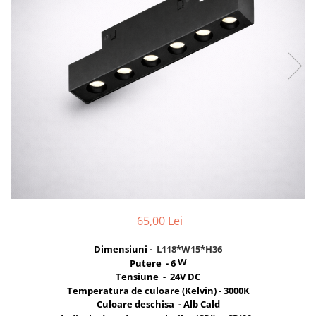
Cabluri
Comutatoare / Detectoare PIR
Buton on off
Senzori de miscare
Stechere si Cuple
Controler Banda LED
Corp iluminat LED
Lampi Suspendate
65,00 Lei
Iluminat Birou
Dimensiuni -
L118*W15*H36
Lampi de masa
W
Putere - 6
Tensiune - 24V DC
Lampi de perete
Temperatura de culoare (Kelvin) - 3000K
Lampi de podea
Culoare deschisa - Alb Cald