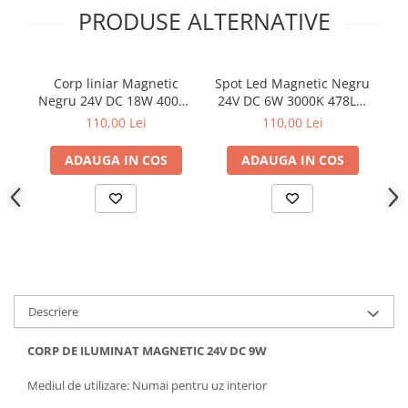
PRODUSE ALTERNATIVE
Corp liniar Magnetic
Spot Led Magnetic Negru
Co
Negru 24V DC 18W 4000K
24V DC 6W 3000K 478LM
674LM 120° RA90
24° RA90 Ø50*H57
4
110,00 Lei
110,00 Lei
L616MM
ADAUGA IN COS
ADAUGA IN COS
Descriere
CORP DE ILUMINAT MAGNETIC 24V DC 9W
Mediul de utilizare: Numai pentru uz interior