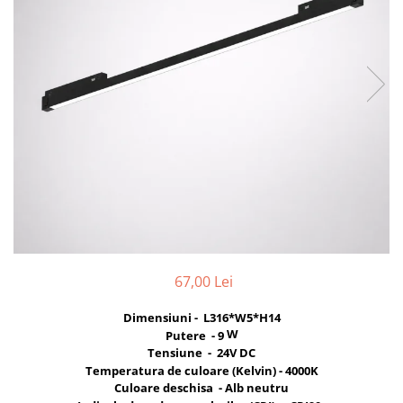
Comutatoare / Detectoare PIR
Buton on off
Senzori de miscare
Stechere si Cuple
67,00 Lei
Dimensiuni - L316*W5*H14
W
Putere - 9
Tensiune - 24V DC
Temperatura de culoare (Kelvin) - 4000K
Culoare deschisa - Alb neutru