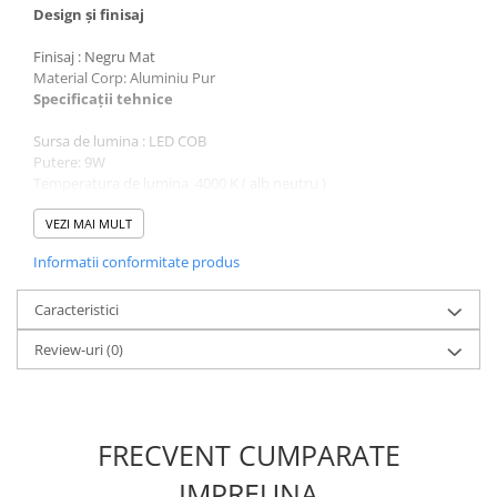
Design și finisaj
Finisaj : Negru Mat
Material Corp: Aluminiu Pur
Specificații tehnice
Sursa de lumina : LED COB
Putere: 9W
Temperatura de lumina 4000 K ( alb neutru )
Unghiul fasciculului: 120°
Flux Luminos: 352 Lm
VEZI MAI MULT
CRI (Ra>): 90
Informatii conformitate produs
Tensiunea de intrare (V): DC24V
Durata de viață: 30.000 ore
Garanție: 2 Ani
Caracteristici
CE, RoHS
Review-uri
(0)
Eticheta energetică F
Grad de protecție: Cod IP20
FRECVENT CUMPARATE
IMPREUNA