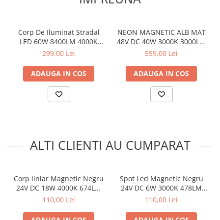
Corp De Iluminat Stradal
NEON MAGNETIC ALB MAT
LED 60W 8400LM 4000K
48V DC 40W 3000K 3000LM
140x90˚ clasa I 230V AC IP66
360° RA90 Φ22*2000ΜΜ
8
299,00 Lei
559,00 Lei
ADAUGA IN COS
ADAUGA IN COS
ALTI CLIENTI AU CUMPARAT
Corp liniar Magnetic Negru
Spot Led Magnetic Negru
24V DC 18W 4000K 674LM
24V DC 6W 3000K 478LM
120° RA90 L616MM
24° RA90 Ø50*H57
110,00 Lei
110,00 Lei
ADAUGA IN COS
ADAUGA IN COS