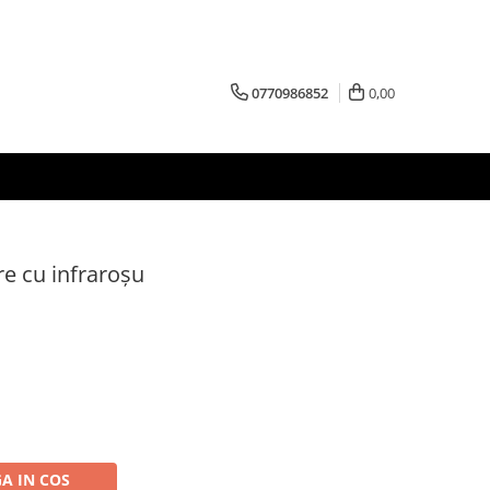
0770986852
0,00
e cu infraroșu
A IN COS