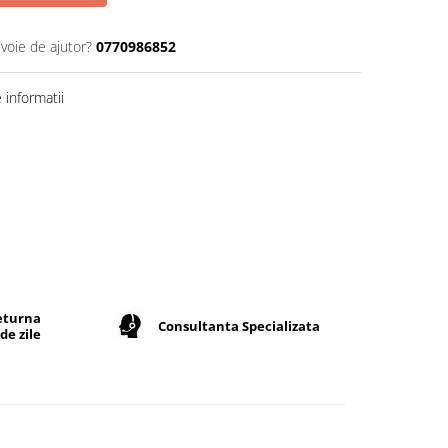
evoie de ajutor?
0770986852
informatii
returna
Consultanta Specializata
de zile