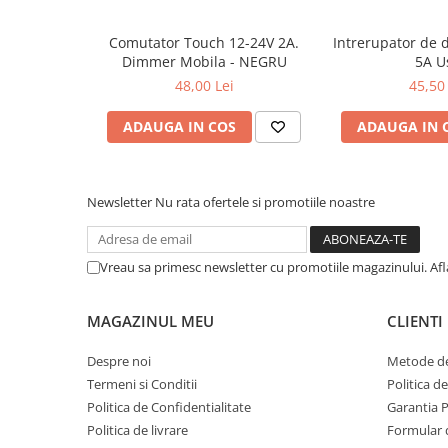
Lumini LED cu fibra optica
Comutator Touch 12-24V 2A.
Intrerupator de 
Dimmer Mobila - NEGRU
5A U
Sursa fibra optica
48,00 Lei
45,50 
Cablu Fibra Optica LED
ADAUGA IN COS
ADAUGA IN 
Newsletter
Nu rata ofertele si promotiile noastre
Vreau sa primesc newsletter cu promotiile magazinului. Af
MAGAZINUL MEU
CLIENTI
Despre noi
Metode de
Termeni si Conditii
Politica d
Politica de Confidentialitate
Garantia 
Politica de livrare
Formular 