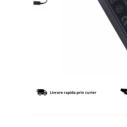
Cabluri
Comutatoare / Detectoare PIR
Buton on off
Senzori de miscare
Stechere si Cuple
Controler Banda LED
Corp iluminat LED
Lampi Suspendate
Livrare rapida prin curier
Iluminat Birou
Lampi de masa
Lampi de perete
Lampi de podea