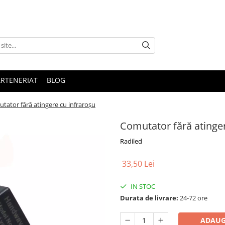
ARTENERIAT
BLOG
tator fără atingere cu infraroșu
Comutator fără atinger
Radiled
33,50 Lei
IN STOC
Durata de livrare:
24-72 ore
ADAUG