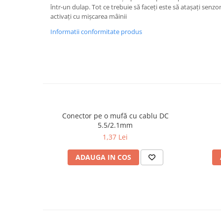
Proiector LED Fantana/Piscina
într-un dulap. Tot ce trebuie să faceți este să atașați senzorul
activați cu mișcarea mâinii
Modul LED
Informatii conformitate produs
Profil Banda LED
Accesorii profile led
Profil led aplicat
Profil LED colt
Profil led incastrat
Conector pe o mufă cu cablu DC
Profil Led Rigips
5.5/2.1mm
1,37 Lei
Profil LED SHADOW
ADAUGA IN COS
Proiectoare LED
Sursa Banda Led
Sursa Alimentare 12V
Sursa Alimentare 24V