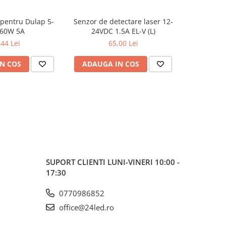
 pentru Dulap 5-
Senzor de detectare laser 12-
Dimmer Me
 60W 5A
24VDC 1.5A EL-V (L)
,44 Lei
65,00 Lei
N COS
ADAUGA IN COS
ADAUG
SUPORT CLIENTI
LUNI-VINERI 10:00 -
17:30
0770986852
office@24led.ro