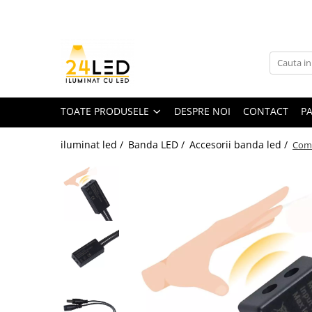
Toate Produsele
Banda LED
Banda Led COB
TOATE PRODUSELE
DESPRE NOI
CONTACT
P
Banda LED 12V
iluminat led /
Banda LED /
Accesorii banda led /
Comu
Banda LED RGB
Banda LED 24V
Furtun Luminos
Banda LED 220V
Banda Digitala
Accesorii banda led
Conectori banda led