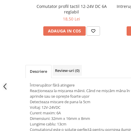
Lampi de tavan
Comutator profil tactil 12-24V DC 6A
Intrer
Spoturi LED
reglabil
18,50 Lei
Corpuri de Iluminat pe Sina LED
ADAUGA IN COS
Sina magnetica LED 48V
Sina Magnetica Slim 5mm 24V
Corpuri de Iluminat Industriale LED
Corpuri de Iluminat Stradal
Review-uri
(0)
LED
Descriere
Corpuri EXIT
Întrerupător fără atingere
Corpuri Industriale LED
Reacționeaza la mișcarea mâinii. Când ne mișcăm mâna în f
aprinde sau se oprește foarte ușor
Corpuri liniare LED
Detecteaza miscare de pana la 5cm
Voltaj: 12V-24VDC
Panouri LED
Curent maxim: 6A
Proiectoare LED magazin pe
Dimensiuni: 32mm x 16mm x 8mm
sina 220V
Lungime cablu: 13cm
Comutatorul este o soluție perfectă pentru pornirea ilumi