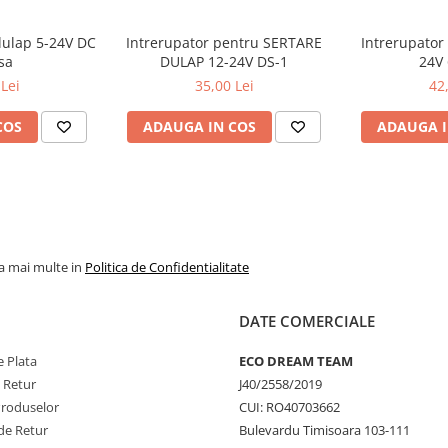
dulap 5-24V DC
Intrerupator pentru SERTARE
Intrerupator
sa
DULAP 12-24V DS-1
24V
Lei
35,00 Lei
42
COS
ADAUGA IN COS
ADAUGA I
la mai multe in
Politica de Confidentialitate
DATE COMERCIALE
 Plata
ECO DREAM TEAM
e Retur
J40/2558/2019
Produselor
CUI: RO40703662
de Retur
Bulevardu Timisoara 103-111