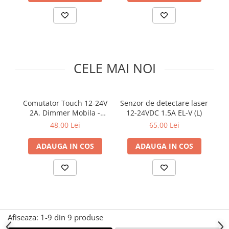
Comutatoare / Detectoare PIR
Buton on off
Senzori de miscare
CELE MAI NOI
Stechere si Cuple
Comutator Touch 12-24V
Senzor de detectare laser
Co
2A. Dimmer Mobila -
12-24VDC 1.5A EL-V (L)
NEGRU
48,00 Lei
65,00 Lei
ADAUGA IN COS
ADAUGA IN COS
Afiseaza:
1-
9
din
9
produse