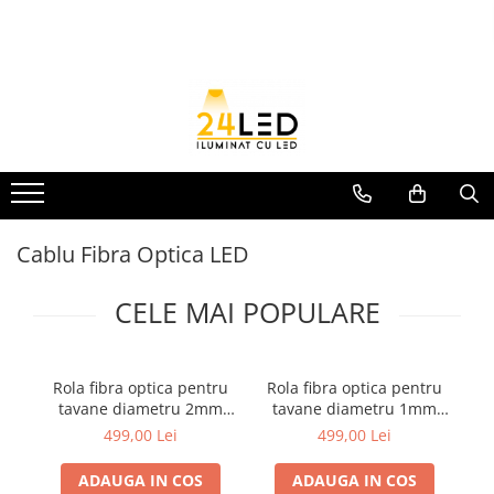
Toate Produsele
Banda LED
Banda Led COB
Banda LED 12V
Banda LED RGB
Cablu Fibra Optica LED
Banda LED 24V
CELE MAI POPULARE
Furtun Luminos
Banda LED 220V
Banda Digitala
Rola fibra optica pentru
Rola fibra optica pentru
R
Accesorii banda led
tavane diametru 2mm
tavane diametru 1mm
t
rola 350m
1500m
499,00 Lei
499,00 Lei
Conectori banda led
ADAUGA IN COS
ADAUGA IN COS