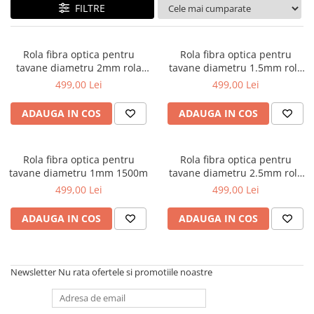
Lampi de tavan
FILTRE
Spoturi LED
Rola fibra optica pentru
Rola fibra optica pentru
Corpuri de Iluminat pe Sina LED
tavane diametru 2mm rola
tavane diametru 1.5mm rola
350m
700m
Sina magnetica LED 48V
499,00 Lei
499,00 Lei
Sina Magnetica Slim 5mm 24V
ADAUGA IN COS
ADAUGA IN COS
Corpuri de Iluminat Industriale LED
Corpuri de Iluminat Stradal
Rola fibra optica pentru
Rola fibra optica pentru
LED
tavane diametru 1mm 1500m
tavane diametru 2.5mm rola
250m
499,00 Lei
499,00 Lei
Corpuri EXIT
Corpuri Industriale LED
ADAUGA IN COS
ADAUGA IN COS
Corpuri liniare LED
Panouri LED
Newsletter
Nu rata ofertele si promotiile noastre
Proiectoare LED magazin pe
sina 220V