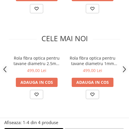
Cabluri
Comutatoare / Detectoare PIR
Buton on off
CELE MAI NOI
Senzori de miscare
Stechere si Cuple
Rola fibra optica pentru
Rola fibra optica pentru
R
tavane diametru 2.5mm
tavane diametru 1mm
t
Controler Banda LED
rola 250m
1500m
499,00 Lei
499,00 Lei
Corp iluminat LED
ADAUGA IN COS
ADAUGA IN COS
Lampi Suspendate
Iluminat Birou
Lampi de masa
Lampi de perete
Afiseaza:
1-
4
din
4
produse
Lampi de podea