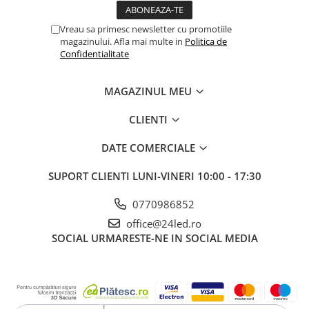
Proiector LED Fantana/Piscina
Vreau sa primesc newsletter cu promotiile
Modul LED
magazinului. Afla mai multe in
Politica de
Confidentialitate
Profil Banda LED
Accesorii profile led
MAGAZINUL MEU
Profil led aplicat
CLIENTI
Profil LED colt
DATE COMERCIALE
Profil led incastrat
Profil Led Rigips
SUPORT CLIENTI
LUNI-VINERI 10:00 - 17:30
Profil LED SHADOW
0770986852
office@24led.ro
Proiectoare LED
SOCIAL
URMARESTE-NE IN SOCIAL MEDIA
Sursa Banda Led
Sursa Alimentare 12V
Sursa Alimentare 24V