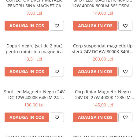
PENTRU SINA MAGNETICA
12W 4000K 800LM 36° OSRAM
RA90 Φ50*110MM
7,00 Lei
149,00 Lei
ADAUGA IN COS
ADAUGA IN COS
Dopuri negre (set de 2 buc)
Corp suspendat magnetic tip
pentru mini sina magnetica
sferă 24V DC 6W 3000K 340LM
360° RA90 Ø150*150
3,51 Lei
200,00 Lei
ADAUGA IN COS
ADAUGA IN COS
Spot Led Magnetic Negru 24V
Corp liniar Magnetic Negru
DC 12W 4000K 645LM 24°
24V DC 27W 4000K 1235LM
RA90 Ø43*L110
120° RA90 L900MM
130,00 Lei
145,00 Lei
ADAUGA IN COS
ADAUGA IN COS