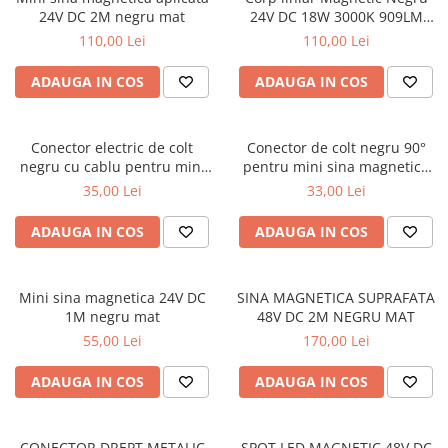
24V DC 2M negru mat
24V DC 18W 3000K 909LM
120° RA90 L600MM
110,00 Lei
110,00 Lei
ADAUGA IN COS
ADAUGA IN COS
Conector electric de colt
Conector de colt negru 90°
negru cu cablu pentru mini
pentru mini sina magnetica
sina magnetica 24V DC
aplicata
35,00 Lei
33,00 Lei
ADAUGA IN COS
ADAUGA IN COS
Mini sina magnetica 24V DC
SINA MAGNETICA SUPRAFATA
1M negru mat
48V DC 2M NEGRU MAT
55,00 Lei
170,00 Lei
ADAUGA IN COS
ADAUGA IN COS
CONECTOR DREPT METALIC
SPOT LED MAGNETIC 48V DC