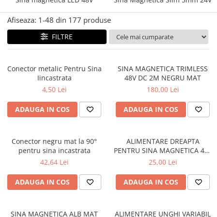
Afiseaza:
1-
48
din
177
produse
FILTRE
Conector metalic Pentru Sina
SINA MAGNETICA TRIMLESS
Iincastrata
48V DC 2M NEGRU MAT
4,50 Lei
180,00 Lei
ADAUGA IN COS
ADAUGA IN COS
Conector negru mat la 90°
ALIMENTARE DREAPTA
pentru sina incastrata
PENTRU SINA MAGNETICA 48V
DC NEGRU MAT
42,64 Lei
25,00 Lei
ADAUGA IN COS
ADAUGA IN COS
SINA MAGNETICA ALB MAT
ALIMENTARE UNGHI VARIABIL