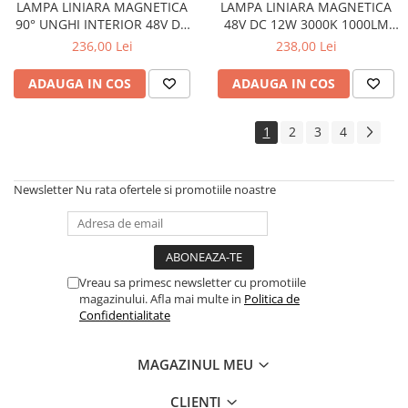
LAMPA LINIARA MAGNETICA
LAMPA LINIARA MAGNETICA
90° UNGHI INTERIOR 48V DC
48V DC 12W 3000K 1000LM
20W 3000K 1600LM 110°
24° OSRAM RA90 L220MM
236,00 Lei
238,00 Lei
OSRAM RA90 L330 * 330MM
ADAUGA IN COS
ADAUGA IN COS
1
2
3
4
Newsletter
Nu rata ofertele si promotiile noastre
Vreau sa primesc newsletter cu promotiile
magazinului. Afla mai multe in
Politica de
Confidentialitate
MAGAZINUL MEU
CLIENTI