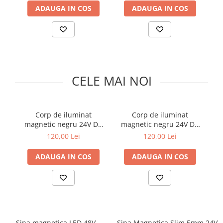
Comutatoare / Detectoare PIR
ADAUGA IN COS
ADAUGA IN COS
Buton on off
Senzori de miscare
Stechere si Cuple
CELE MAI NOI
Corp de iluminat
Corp de iluminat
magnetic negru 24V DC
magnetic negru 24V DC
m
6W 4000K 429LM 180°
6W 3000K 429LM 180°
120,00 Lei
120,00 Lei
RA90 5 Φ95MM
RA90 5 Φ95MM
ADAUGA IN COS
ADAUGA IN COS
Sina magnetica LED 48V
Sina Magnetica Slim 5mm 24V