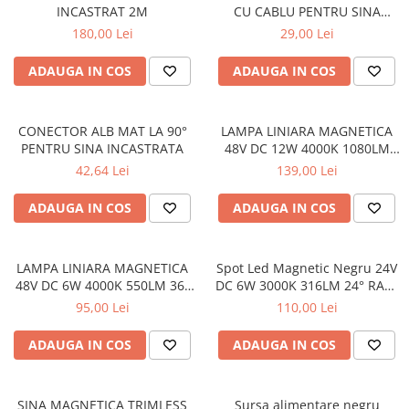
INCASTRAT 2M
CU CABLU PENTRU SINA
MAGNETICA 48V DC NEGRU
180,00 Lei
29,00 Lei
MAT
ADAUGA IN COS
ADAUGA IN COS
CONECTOR ALB MAT LA 90°
LAMPA LINIARA MAGNETICA
PENTRU SINA INCASTRATA
48V DC 12W 4000K 1080LM
36° OSRAM RA90 RA90
42,64 Lei
139,00 Lei
L220MM
ADAUGA IN COS
ADAUGA IN COS
LAMPA LINIARA MAGNETICA
Spot Led Magnetic Negru 24V
48V DC 6W 4000K 550LM 36°
DC 6W 3000K 316LM 24° RA90
OSRAM RA90 RA90 L112MM
Ø33*L85
95,00 Lei
110,00 Lei
ADAUGA IN COS
ADAUGA IN COS
SINA MAGNETICA TRIMLESS
Sursa alimentare negru