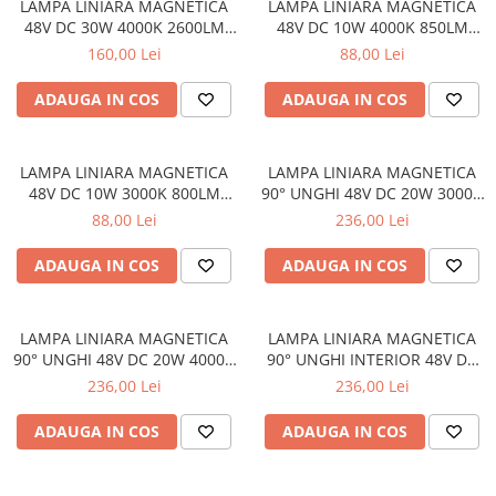
LAMPA LINIARA MAGNETICA
LAMPA LINIARA MAGNETICA
48V DC 30W 4000K 2600LM
48V DC 10W 4000K 850LM
110° OSRAM RA90 L900MM
110° OSRAM RA90 L300MM
160,00 Lei
88,00 Lei
ADAUGA IN COS
ADAUGA IN COS
LAMPA LINIARA MAGNETICA
LAMPA LINIARA MAGNETICA
48V DC 10W 3000K 800LM
90° UNGHI 48V DC 20W 3000K
110° OSRAM RA90 L300MM
1600LM 110° OSRAM RA90
88,00 Lei
236,00 Lei
L322 *307MM
ADAUGA IN COS
ADAUGA IN COS
LAMPA LINIARA MAGNETICA
LAMPA LINIARA MAGNETICA
90° UNGHI 48V DC 20W 4000K
90° UNGHI INTERIOR 48V DC
1750LM 110° OSRAM RA90
20W 4000K 1750LM 110°
236,00 Lei
236,00 Lei
L322 *307MM
OSRAM RA90 L330 * 330MM
ADAUGA IN COS
ADAUGA IN COS