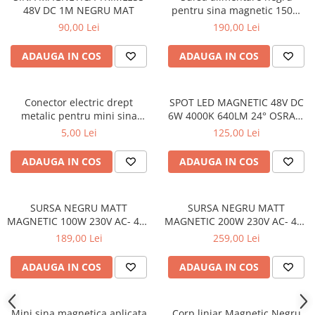
48V DC 1M NEGRU MAT
pentru sina magnetic 150W
230V Ac- 24V
90,00 Lei
190,00 Lei
ADAUGA IN COS
ADAUGA IN COS
Conector electric drept
SPOT LED MAGNETIC 48V DC
metalic pentru mini sina
6W 4000K 640LM 24° OSRAM
magnetica
RA90 30*60MM
5,00 Lei
125,00 Lei
ADAUGA IN COS
ADAUGA IN COS
SURSA NEGRU MATT
SURSA NEGRU MATT
MAGNETIC 100W 230V AC- 48V
MAGNETIC 200W 230V AC- 48V
DC IP20 2.1A 250 * 23.5 *
DC IP20 4A 305*2.53*45MM
189,00 Lei
259,00 Lei
45MM
CU CABLU 2M
ADAUGA IN COS
ADAUGA IN COS
Mini sina magnetica aplicata
Corp liniar Magnetic Negru