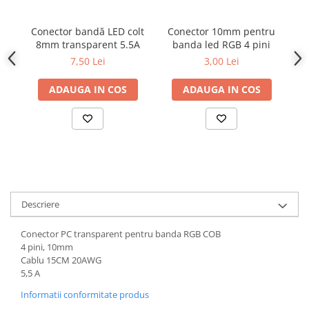
Conector bandă LED colt
Conector 10mm pentru
C
8mm transparent 5.5A
banda led RGB 4 pini
tr
b
7,50 Lei
3,00 Lei
ADAUGA IN COS
ADAUGA IN COS
Descriere
Conector PC transparent pentru banda RGB COB
4 pini, 10mm
Cablu 15CM 20AWG
5,5 A
Informatii conformitate produs