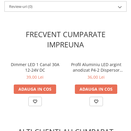
Review-uri
(0)
FRECVENT CUMPARATE
IMPREUNA
Dimmer LED 1 Canal 30A
Profil Aluminiu LED argint
12-24V DC
anodizat P4-2 Dispersor
opal 2M
39,00 Lei
36,00 Lei
ADAUGA IN COS
ADAUGA IN COS