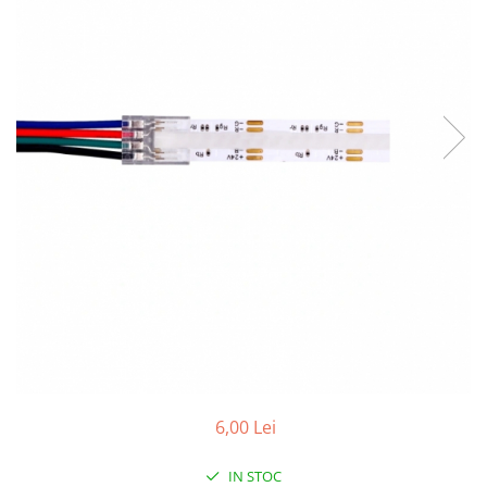
Comutatoare / Detectoare PIR
Buton on off
Senzori de miscare
Stechere si Cuple
6,00 Lei
IN STOC