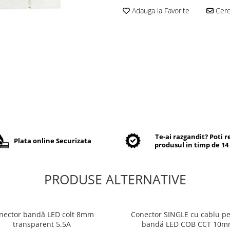
Adauga la Favorite
Cere 
Te-ai razgandit? Poti 
Plata online Securizata
produsul in timp de 14 
PRODUSE ALTERNATIVE
nector bandă LED colt 8mm
Conector SINGLE cu cablu p
transparent 5.5A
bandă LED COB CCT 10