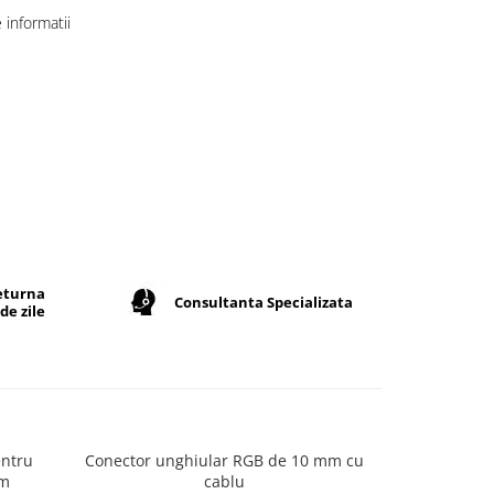
informatii
returna
Consultanta Specializata
de zile
entru
Conector unghiular RGB de 10 mm cu
Conector ba
mm
cablu
in 1 pentr