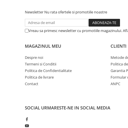
Lumini LED cu fibra optica
Newsletter
Nu rata ofertele si promotiile noastre
Sursa fibra optica
Cablu Fibra Optica LED
Vreau sa primesc newsletter cu promotiile magazinului. Af
MAGAZINUL MEU
CLIENTI
Despre noi
Metode de
Termeni si Conditii
Politica d
Politica de Confidentialitate
Garantia 
Politica de livrare
Formular 
Contact
ANPC
SOCIAL
URMARESTE-NE IN SOCIAL MEDIA