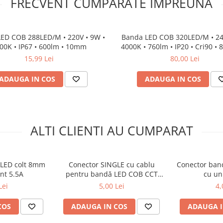
FRECVENT CUMPARATE IMPREUNA
ED COB 288LED/M • 220V • 9W •
Banda LED COB 320LED/M • 24
00K • IP67 • 600lm • 10mm
4000K • 760lm • IP20 • Cri90 •
Cooper Versiune PRO
15,99 Lei
80,00 Lei
ADAUGA IN COS
ADAUGA IN COS
ALTI CLIENTI AU CUMPARAT
 LED colt 8mm
Conector SINGLE cu cablu
Conector ban
nt 5.5A
pentru bandă LED COB CCT
cu un
10mm
Lei
5,00 Lei
4,
COS
ADAUGA IN COS
ADAUGA I