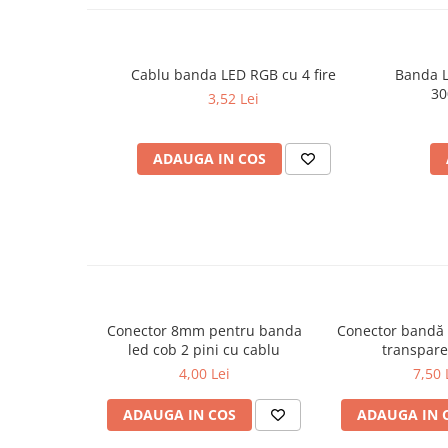
Proiector LED Fantana/Piscina
Modul LED
Cablu banda LED RGB cu 4 fire
Banda L
30
3,52 Lei
Profil Banda LED
Accesorii profile led
Profil led aplicat
ADAUGA IN COS
Profil LED colt
Profil led incastrat
Profil Led Rigips
Profil LED SHADOW
Conector 8mm pentru banda
Conector bandă
Proiectoare LED
led cob 2 pini cu cablu
transpare
4,00 Lei
7,50 
Sursa Banda Led
Sursa Alimentare 12V
ADAUGA IN COS
ADAUGA IN 
Sursa Alimentare 24V