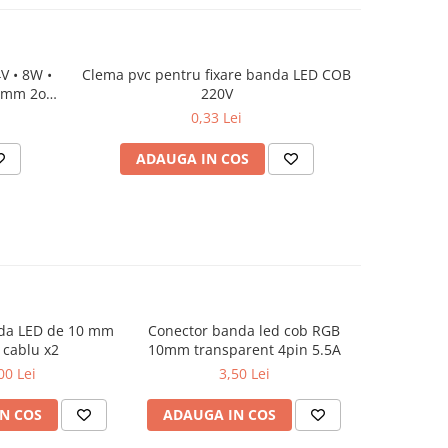
V • 8W •
Clema pvc pentru fixare banda LED COB
Comutato
 8mm 2oz
220V
0,33 Lei
ADAUGA IN COS
AD
da LED de 10 mm
Conector banda led cob RGB
Conector
 cablu x2
10mm transparent 4pin 5.5A
10mm tra
00 Lei
3,50 Lei
N COS
ADAUGA IN COS
ADAUG