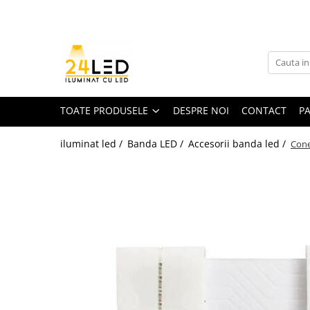
Toate Produsele
Banda LED
Banda Led COB
TOATE PRODUSELE
DESPRE NOI
CONTACT
P
Banda LED 12V
iluminat led /
Banda LED /
Accesorii banda led /
Cone
Banda LED RGB
Banda LED 24V
Furtun Luminos
Banda LED 220V
Banda Digitala
Accesorii banda led
Conectori banda led