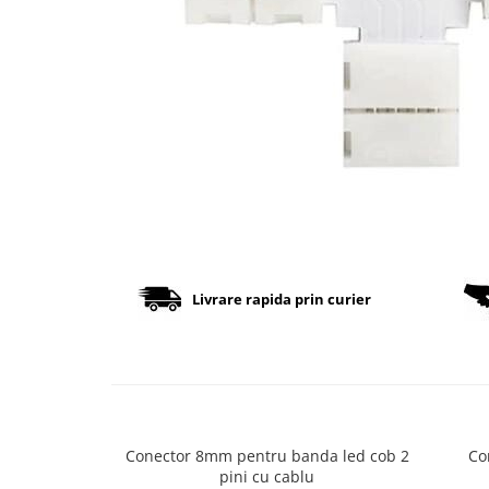
Cabluri
Comutatoare / Detectoare PIR
Buton on off
Senzori de miscare
Stechere si Cuple
Controler Banda LED
Livrare rapida prin curier
Corp iluminat LED
Lampi Suspendate
Iluminat Birou
Lampi de masa
Lampi de perete
Conector 8mm pentru banda led cob 2
Co
Lampi de podea
pini cu cablu