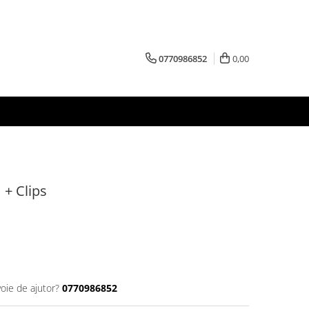
0770986852
0,00
+ Clips
voie de ajutor?
0770986852