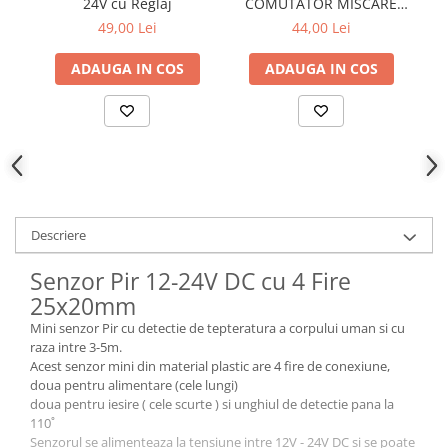
24V cu Reglaj
COMUTATOR MISCARE
12V-24V/6A
49,00 Lei
44,00 Lei
ADAUGA IN COS
ADAUGA IN COS
Descriere
Senzor Pir 12-24V DC cu 4 Fire
25x20mm
Mini senzor Pir cu detectie de tepteratura a corpului uman si cu
raza intre 3-5m.
Acest senzor mini din material plastic are 4 fire de conexiune,
doua pentru alimentare (cele lungi)
doua pentru iesire ( cele scurte ) si unghiul de detectie pana la
110˚
Senzorul se alimenteaza la tensiune intre 12V - 24V DC si se poate