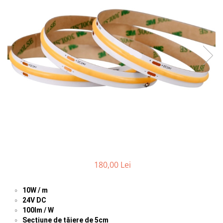
Comutatoare / Detectoare PIR
Buton on off
Senzori de miscare
Stechere si Cuple
180,00 Lei
10W / m
24V DC
100lm / W
Secțiune de tăiere de 5cm