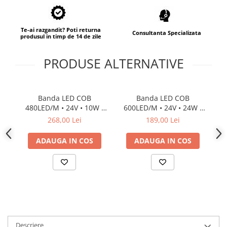
Te-ai razgandit? Poti returna
Consultanta Specializata
produsul in timp de 14 de zile
PRODUSE ALTERNATIVE
Banda LED COB
Banda LED COB
480LED/M • 24V • 10W •
600LED/M • 24V • 24W •
4
3000K • IP66 • 1000lm •
4000K • IP20 • 1900lm •
4
268,00 Lei
189,00 Lei
Cri90 • 8mm 2oz Cooper
12mm
Cr
Versiune PRO
ADAUGA IN COS
ADAUGA IN COS
Descriere