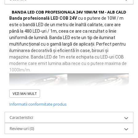
BANDA LED COB PROFESIONALA 24V 10W/M 1M - ALB CALD
Banda profesională LED COB 24V
cu o putere de 10W / m
este o bandă LED de un metru de înaltă calitate, care are
până la 480 LED-uri / 1m, ceea ce are ca rezultat o linie
uniformă de lumină.
Banda LED este un tip de iluminat
multifuncțional cu o gamă largă de aplicații.
Perfect pentru
iluminarea decorativă și eficientă în case, birouri și
magazine. Banda LED de 1m este echipata cu LED-uri COB
moderne care emit lumina alba rece cu o putere maxima de
1000lm/m.
VEZI MAI MULT
Informatii conformitate produs
Caracteristici
Review-uri
(0)
BANDA LED PROFESIONALĂ COB 10W/M 24V 1M -