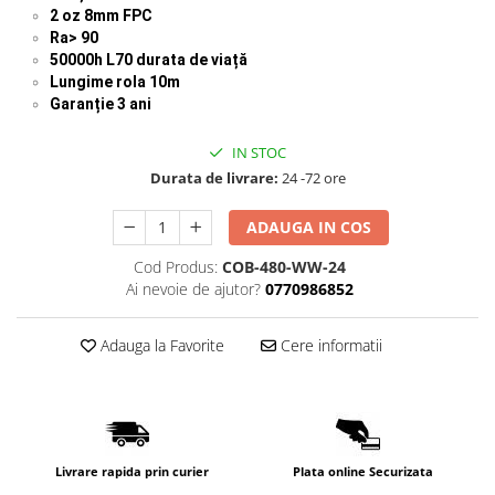
2 oz 8mm FPC
Ra> 90
50000h L70 durata de viață
Lungime rola 10m
Garanție 3 ani
IN STOC
Durata de livrare:
24 -72 ore
ADAUGA IN COS
Cod Produs:
COB-480-WW-24
Ai nevoie de ajutor?
0770986852
Adauga la Favorite
Cere informatii
Livrare rapida prin curier
Plata online Securizata