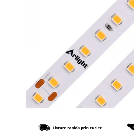
Cabluri
Comutatoare / Detectoare PIR
Buton on off
Senzori de miscare
Stechere si Cuple
Controler Banda LED
Corp iluminat LED
Lampi Suspendate
Iluminat Birou
Lampi de masa
Lampi de perete
Lampi de podea
Livrare rapida prin curier