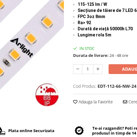
115-125 lm / W
Secțiune de tăiere de
7 LED 
FPC 3oz 8mm
Ra> 92
Durată de viață
50000h L70
Lungime rola 5m
IN STOC
Durata de livrare:
24 - 48 ore
ADAUG
Cod Produs:
EDT-112-66-NW-24
Adauga la Favorite
Cere 
Te-ai razgandit? Poti 
Plata online Securizata
produsul in timp de 14 