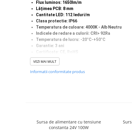
Proiector LED Fantana/Piscina
Flux luminos: 1650lm/m
Lățimea PCB: 8 mm
Cantitate LED: 112 leduri/m
Modul LED
Clasa protectie: IP66
Temperatura de culoare: 4000K - Alb Neutru
Profil Banda LED
Indicele de redare a culorii: CRI> 92Ra
Accesorii profile led
Temperatura de lucru: -20°C-+50°C
Garantie: 3 ani
Profil led aplicat
Certificate: CE, RoHS
Profil LED colt
Secțiune de tăiere: la fiecare
7 LED 62.5mm
VEZI MAI MULT
Profil led incastrat
Grosimea PCB: suport dublu
Durata de viata: 50.000 ore
Informatii conformitate produs
Profil Led Rigips
Profil LED SHADOW
Proiectoare LED
Sursa Banda Led
Sursa Alimentare 12V
Sursa de alimentare cu tensiune
Surs
constanta 24V 100W
Sursa Alimentare 24V