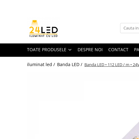
Toate Produsele
Banda LED
Banda Led COB
TOATE PRODUSELE
DESPRE NOI
CONTACT
P
Banda LED 12V
iluminat led /
Banda LED /
Banda LED • 112 LED / m • 24V
Banda LED RGB
Banda LED 24V
Furtun Luminos
Banda LED 220V
Banda Digitala
Accesorii banda led
Conectori banda led