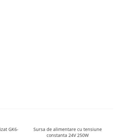
izat GK6-
Sursa de alimentare cu tensiune
Profil
constanta 24V 250W