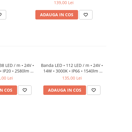
139,00 Lei
ADAUGA IN COS
AD
8 LED / m • 24V •
Banda LED • 112 LED / m • 24V •
Banda LED 
 IP20 • 2580lm •
14W • 3000K • IP66 • 1540lm •
18W • 4000
 Cri92 3Oz
8mm • Cri92
C
,00 Lei
135,00 Lei
N COS
ADAUGA IN COS
ADAUG