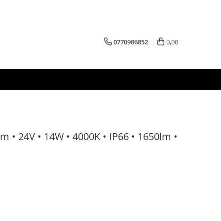
0770986852
0,00
m • 24V • 14W • 4000K • IP66 • 1650lm •