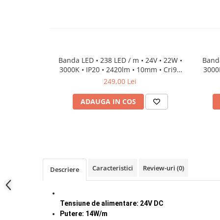
Lampi de tavan
Spoturi LED
Corpuri de Iluminat pe Sina LED
Sina magnetica LED 48V
Banda LED • 238 LED / m • 24V • 22W •
Banda
3000K • IP20 • 2420lm • 10mm • Cri92
3000K
Sina Magnetica Slim 5mm 24V
3Oz
249,00 Lei
Corpuri de Iluminat Industriale LED
ADAUGA IN COS
Corpuri de Iluminat Stradal
LED
Corpuri EXIT
Corpuri Industriale LED
Corpuri liniare LED
Caracteristici
Review-uri
(0)
Descriere
Panouri LED
Proiectoare LED magazin pe
Tensiune de alimentare: 24V DC
sina 220V
Putere: 14W/m