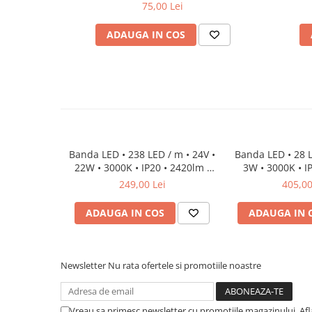
75,00 Lei
Lumini LED cu fibra optica
ADAUGA IN COS
Sursa fibra optica
Cablu Fibra Optica LED
Banda LED • 238 LED / m • 24V •
Banda LED • 28 L
22W • 3000K • IP20 • 2420lm •
3W • 3000K • IP
10mm • Cri92 3Oz
8mm • 
249,00 Lei
405,00
ADAUGA IN COS
ADAUGA IN 
Newsletter
Nu rata ofertele si promotiile noastre
Vreau sa primesc newsletter cu promotiile magazinului. Af