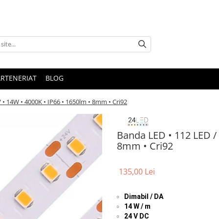
ARTENERIAT
BLOG
 • 14W • 4000K • IP66 • 1650lm • 8mm • Cri92
Banda LED • 112 LED / 
8mm • Cri92
135,00 Lei
Dimabil / DA
14 W / m
24 V DC