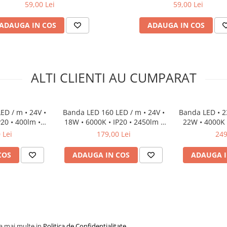
59,00 Lei
59,00 Lei
ADAUGA IN COS
ADAUGA IN COS
ALTI CLIENTI AU CUMPARAT
ED / m • 24V •
Banda LED 160 LED / m • 24V •
Banda LED • 23
20 • 400lm •
18W • 6000K • IP20 • 2450lm •
22W • 4000K •
Cri80
CRI92 • 3Oz
10mm •
 Lei
179,00 Lei
249
COS
ADAUGA IN COS
ADAUGA I
la mai multe in
Politica de Confidentialitate