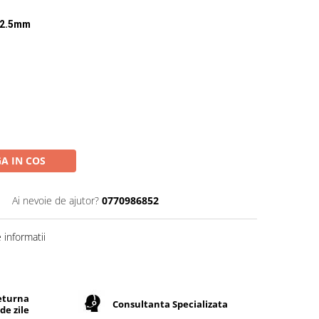
62.5mm
A IN COS
Ai nevoie de ajutor?
0770986852
informatii
returna
Consultanta Specializata
de zile