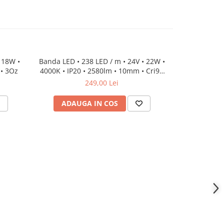
 18W •
Banda LED • 238 LED / m • 24V • 22W •
Banda LED • 
 • 3Oz
4000K • IP20 • 2580lm • 10mm • Cri92
3000K • IP6
3Oz
249,00 Lei
ADAUGA IN COS
ADAU