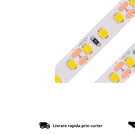
Cabluri
Comutatoare / Detectoare PIR
Buton on off
Senzori de miscare
Stechere si Cuple
Controler Banda LED
Corp iluminat LED
Lampi Suspendate
Iluminat Birou
Lampi de masa
Lampi de perete
Livrare rapida prin curier
Lampi de podea