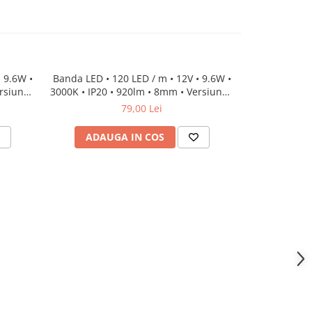
 9.6W •
Banda LED • 120 LED / m • 12V • 9.6W •
Banda LED • 
ersiunea
3000K • IP20 • 920lm • 8mm • Versiunea
3000K •
PRO
79,00 Lei
ADAUGA IN COS
ADAU