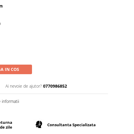
cm
0
A IN COS
Ai nevoie de ajutor?
0770986852
informatii
returna
Consultanta Specializata
de zile