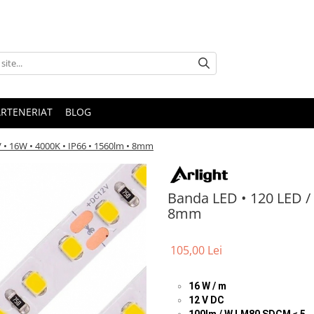
ARTENERIAT
BLOG
V • 16W • 4000K • IP66 • 1560lm • 8mm
Banda LED • 120 LED / 
8mm
105,00 Lei
16 W / m
12 V DC
100lm / W LM80 SDCM ≤ 5