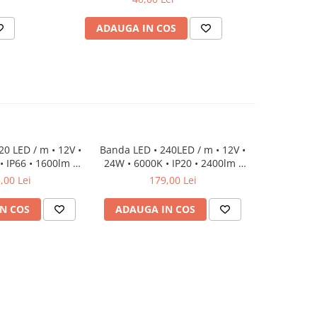
ADAUGA IN COS
AD
0 LED / m • 12V •
Banda LED • 240LED / m • 12V •
 IP66 • 1600lm •
24W • 6000K • IP20 • 2400lm •
8mm
10mm
,00 Lei
179,00 Lei
N COS
ADAUGA IN COS