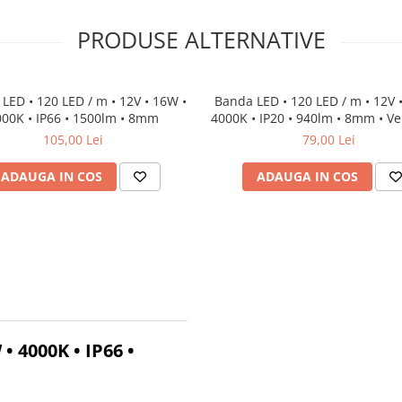
PRODUSE ALTERNATIVE
LED • 120 LED / m • 12V • 16W •
Banda LED • 120 LED / m • 12V •
000K • IP66 • 1500lm • 8mm
4000K • IP20 • 940lm • 8mm • V
PRO
105,00 Lei
79,00 Lei
ADAUGA IN COS
ADAUGA IN COS
• 4000K • IP66 •