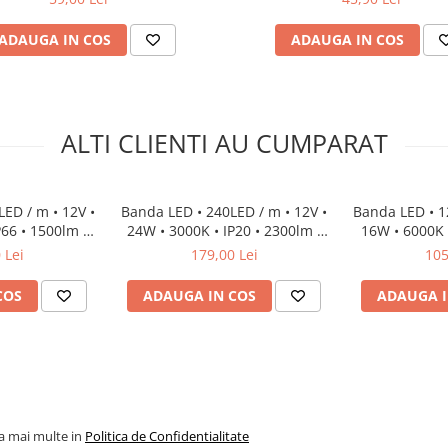
i principală de iluminat
ri de interior. Oferă o
ADAUGA IN COS
ADAUGA IN COS
uții de culoare, putere,
lului, CRI și lumenii cei mai
tă, ledul cu bandă poate fi
ALTI CLIENTI AU CUMPARAT
ru banda LED) la orice
ler LED sau direct la
nde cu un profil LED , mâner
LED / m • 12V •
Banda LED • 240LED / m • 12V •
Banda LED • 12
zi luminile LED Strip pentru
P66 • 1500lm •
24W • 3000K • IP20 • 2300lm •
16W • 6000K •
otel, dormitor, bucătărie,
m
10mm • 3 oz Versiunea PRO
 Lei
179,00 Lei
105
liniară arhitecturală,
, peisaj și grădină iluminat,
COS
ADAUGA IN COS
ADAUGA I
oseli - Aplicatii de
are cu accent, Iluminare
atada cladire - Iluminare
la mai multe in
Politica de Confidentialitate