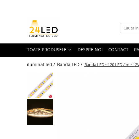
Toate Produsele
Banda LED
Banda Led COB
TOATE PRODUSELE
DESPRE NOI
CONTACT
P
Banda LED 12V
iluminat led /
Banda LED /
Banda LED • 120 LED / m • 12
Banda LED RGB
Banda LED 24V
Furtun Luminos
Banda LED 220V
Banda Digitala
Accesorii banda led
Conectori banda led