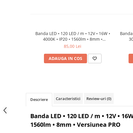
Lampi de tavan
Spoturi LED
Corpuri de Iluminat pe Sina LED
Banda LED • 120 LED / m • 12V • 16W •
Banda 
Sina magnetica LED 48V
4000K • IP20 • 1560lm • 8mm •
3
Sina Magnetica Slim 5mm 24V
Versiunea PRO
85,00 Lei
ADAUGA IN COS
Corpuri de Iluminat Industriale LED
Corpuri de Iluminat Stradal
LED
Corpuri EXIT
Corpuri Industriale LED
Caracteristici
Review-uri
(0)
Descriere
Corpuri liniare LED
Panouri LED
Banda LED • 120 LED / m • 12V • 16W 
Proiectoare LED magazin pe
1560lm • 8mm • Versiunea PRO
sina 220V