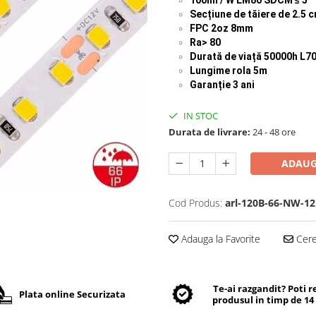
Secțiune de tăiere de 2.5 
FPC 2oz 8mm
Ra> 80
Durată de viață
50000h L7
Lungime rola 5m
Garanție 3 ani
IN STOC
Durata de livrare:
24 - 48 ore
ADAUG
Cod Produs:
arl-120B-66-NW-12
Adauga la Favorite
Cere 
Te-ai razgandit? Poti 
Plata online Securizata
produsul in timp de 14 