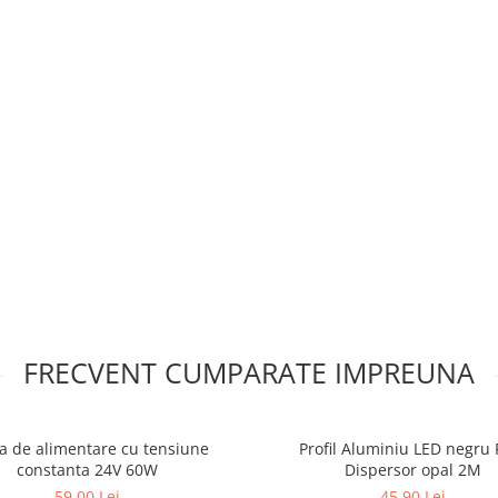
FRECVENT CUMPARATE IMPREUNA
 bandă flexibilă, lumină cu
ite flexibila populată de
a de alimentare cu tensiune
Profil Aluminiu LED negru 
ED-uri SMD) și alte
constanta 24V 60W
Dispersor opal 2M
 din spate.
59,00 Lei
45,90 Lei