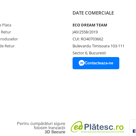
fereastra - Iluminare coridor
 cu LED-uri - Iluminare cu
DATE COMERCIALE
inare pentru restaurante -
 pentru semnalizare -
 Plata
ECO DREAM TEAM
uminare pentru pasarela -
e Retur
J40/2558/2019
uminare pentru dormitor -
Iluminat pentru mobila -
Produselor
CUI: RO40703662
inat pentru sufragerie -
de Retur
Bulevardu Timisoara 103-111
minare pentru scări - Iluminat
Sector 6, Bucuresti
exterior și peisaj - Iluminat
Contacteaza-ne
e punte - Iluminare liniara cu
ntru garaj - Iluminare
LED pentru exterior - Benzi
 piscina - Multe altele .