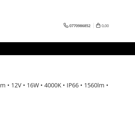
0770986852
0,00
m • 12V • 16W • 4000K • IP66 • 1560lm •