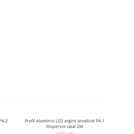
P4-2
Profil Aluminiu LED argint anodizat P4-1
Profil Alu
Dispersor opal 2M
40,00 Lei