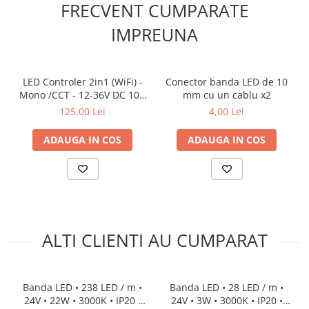
FRECVENT CUMPARATE
IMPREUNA
LED Controler 2in1 (WiFi) -
Conector banda LED de 10
Mono /CCT - 12-36V DC 10A
mm cu un cablu x2
- Alexa Tuya - WT1
8
125,00 Lei
4,00 Lei
ADAUGA IN COS
ADAUGA IN COS
ALTI CLIENTI AU CUMPARAT
Banda LED • 238 LED / m •
Banda LED • 28 LED / m •
24V • 22W • 3000K • IP20 •
24V • 3W • 3000K • IP20 •