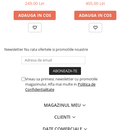
2420lm • 10mm • Cri92 3Oz
400lm • 8mm • Cri80
249,00 Lei
405,00 Lei
ADAUGA IN COS
ADAUGA IN COS
Newsletter
Nu rata ofertele si promotiile noastre
Vreau sa primesc newsletter cu promotiile
magazinului. Afla mai multe in
Politica de
Confidentialitate
MAGAZINUL MEU
CLIENTI
DATE COMERCIALE