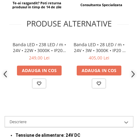
Proiector LED Fantana/Piscina
Te-ai razgandit? Poti returna
Consultanta Specializata
produsul in timp de 14 de zile
Modul LED
PRODUSE ALTERNATIVE
Profil Banda LED
Accesorii profile led
Banda LED • 238 LED / m •
Banda LED • 28 LED / m •
Ba
Profil led aplicat
24V • 22W • 3000K • IP20 •
24V • 3W • 3000K • IP20 •
19
2420lm • 10mm • Cri92
400lm • 8mm • Cri80
• 
249,00 Lei
405,00 Lei
Profil LED colt
3Oz
Profil led incastrat
ADAUGA IN COS
ADAUGA IN COS
Profil Led Rigips
Profil LED SHADOW
Proiectoare LED
Sursa Banda Led
Descriere
Sursa Alimentare 12V
Sursa Alimentare 24V
Tensiune de alimentare: 24V DC