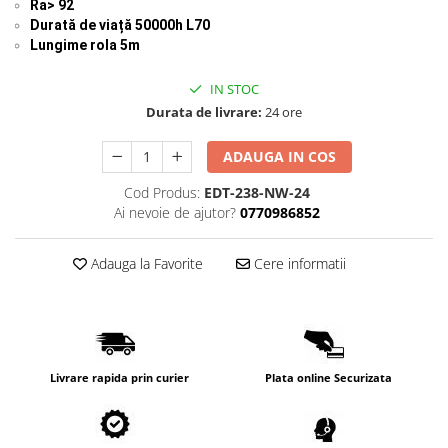
Ra> 92
Lampi de tavan
Durată de viață
50000h L70
Spoturi LED
Lungime rola 5m
IN STOC
Corpuri de Iluminat pe Sina LED
Durata de livrare:
24 ore
Sina magnetica LED 48V
Sina Magnetica Slim 5mm 24V
ADAUGA IN COS
Cod Produs:
EDT-238-NW-24
Corpuri de Iluminat Industriale LED
Ai nevoie de ajutor?
0770986852
Corpuri de Iluminat Stradal
LED
Adauga la Favorite
Cere informatii
Corpuri EXIT
Corpuri Industriale LED
Corpuri liniare LED
Panouri LED
Livrare rapida prin curier
Plata online Securizata
Proiectoare LED magazin pe
sina 220V