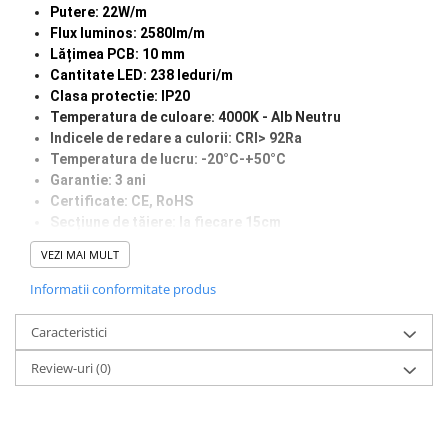
Putere: 22W/m
Flux luminos: 2580lm/m
Lumini LED cu fibra optica
Lățimea PCB: 10 mm
Sursa fibra optica
Cantitate LED: 238 leduri/m
Cablu Fibra Optica LED
Clasa protectie: IP20
Temperatura de culoare: 4000K - Alb Neutru
Indicele de redare a culorii: CRI> 92Ra
Temperatura de lucru: -20°C-+50°C
Garantie: 3 ani
Certificate: CE, RoHS
Secțiune de tăiere: la fiecare 15
cm
Grosimea PCB: suport dublu
VEZI MAI MULT
Durata de viata: 50.000 ore
Informatii conformitate produs
Caracteristici
Review-uri
(0)