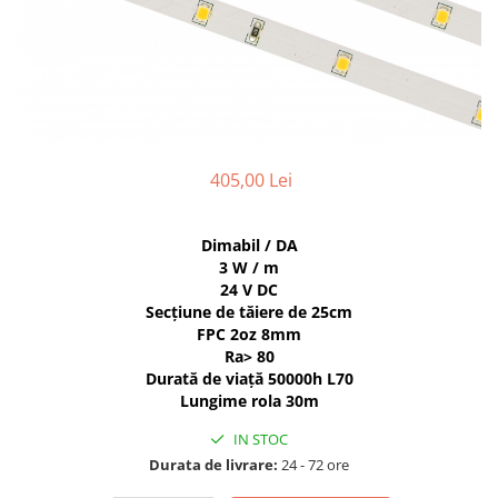
Comutatoare / Detectoare PIR
Buton on off
Senzori de miscare
Stechere si Cuple
405,00 Lei
Dimabil / DA
3 W / m
24 V DC
Secțiune de tăiere de 25cm
FPC 2oz 8mm
Ra> 80
Durată de viață
50000h L70
Lungime rola 30m
IN STOC
Durata de livrare:
24 - 72 ore