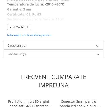
Temperatura de lucru: -20°C-+50°C
Garantie: 3 ani
Certificate: CE, RoHS
Secțiune de tăiere: la fiecare 25cm
Grosimea PCB: suport dublu
VEZI MAI MULT
Durata de viata: 50.000 ore
Informatii conformitate produs
Caracteristici
Review-uri
(0)
FRECVENT CUMPARATE
IMPREUNA
Profil Aluminiu LED argint
Conector 8mm pentru
anodizat P4-2 Dispersor
banda led cob 2 pini cu