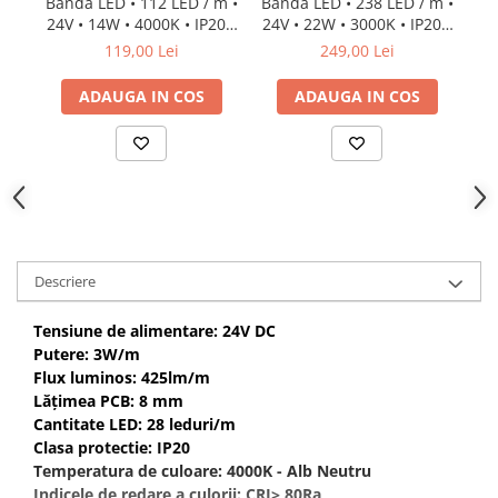
Banda LED • 112 LED / m •
Banda LED • 238 LED / m •
Ba
24V • 14W • 4000K • IP20 •
24V • 22W • 3000K • IP20 •
24
1650lm • 8mm • Cri92 3Oz
2420lm • 10mm • Cri92
119,00 Lei
249,00 Lei
3Oz
ADAUGA IN COS
ADAUGA IN COS
Descriere
Tensiune de alimentare: 24V DC
Putere: 3W/m
Flux luminos: 425lm/m
Lățimea PCB: 8 mm
Cantitate LED: 28 leduri/m
Clasa protectie: IP20
Temperatura de culoare: 4000K - Alb Neutru
Indicele de redare a culorii: CRI> 80Ra