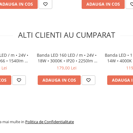
ADAUGA IN COS
ADAUGA IN COS
ALTI CLIENTI AU CUMPARAT
LED / m • 24V •
Banda LED 160 LED / m • 24V •
Banda LED • 11
P66 • 1540lm •
18W • 3000K • IP20 • 2250lm •
14W • 4000K •
Cri92
CRI92 • 3Oz
8mm • 
 Lei
179,00 Lei
119
COS
ADAUGA IN COS
ADAUGA I
la mai multe in
Politica de Confidentialitate