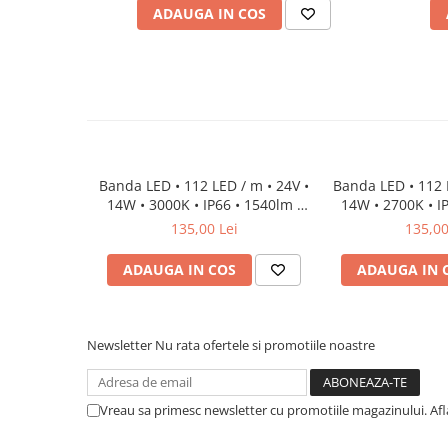
ADAUGA IN COS
Lumini LED cu fibra optica
Sursa fibra optica
Cablu Fibra Optica LED
Banda LED • 112 LED / m • 24V •
Banda LED • 112 
14W • 3000K • IP66 • 1540lm •
14W • 2700K • I
8mm • Cri92
8mm • 
135,00 Lei
135,00
ADAUGA IN COS
ADAUGA IN 
Newsletter
Nu rata ofertele si promotiile noastre
Vreau sa primesc newsletter cu promotiile magazinului. Af