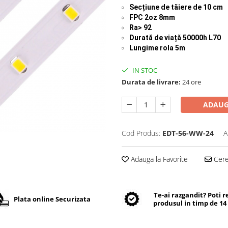
Secțiune de tăiere de 10 cm
FPC 2oz 8mm
Ra> 92
Durată de viață
50000h L70
Lungime rola 5m
IN STOC
Durata de livrare:
24 ore
ADAUG
Cod Produs:
EDT-56-WW-24
A
Adauga la Favorite
Cere 
Te-ai razgandit? Poti 
Plata online Securizata
produsul in timp de 14 