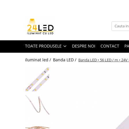
Toate Produsele
Banda LED
Banda Led COB
TOATE PRODUSELE
DESPRE NOI
CONTACT
P
Banda LED 12V
iluminat led /
Banda LED /
Banda LED • 56 LED / m • 24V 
Banda LED RGB
Banda LED 24V
Furtun Luminos
Banda LED 220V
Banda Digitala
Accesorii banda led
Conectori banda led