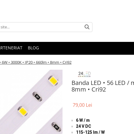
ARTENERIAT
BLOG
• 6W • 3000K • IP20 • 660lm • 8mm • Cri92
Banda LED • 56 LED / m
8mm • Cri92
79,00 Lei
6 W / m
24 V DC
115-125 lm / W