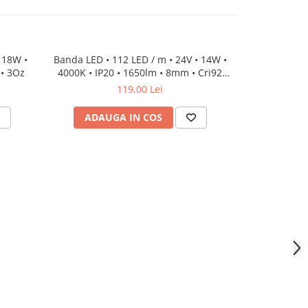
 18W •
Banda LED • 112 LED / m • 24V • 14W •
Banda LED 
 • 3Oz
4000K • IP20 • 1650lm • 8mm • Cri92
2700-6500K •
3Oz
CW
119,00 Lei
ADAUGA IN COS
ADAU