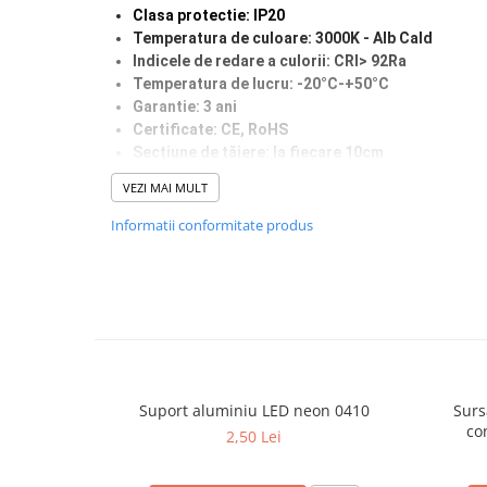
Proiector LED Fantana/Piscina
Clasa protectie: IP20
Temperatura de culoare: 3000K - Alb Cald
Modul LED
Indicele de redare a culorii: CRI> 92Ra
Temperatura de lucru: -20°C-+50°C
Profil Banda LED
Garantie: 3 ani
Certificate: CE, RoHS
Accesorii profile led
Secțiune de tăiere: la fiecare 10
cm
Profil led aplicat
Grosimea PCB: suport dublu
VEZI MAI MULT
Durata de viata: 50.000 ore
Profil LED colt
Informatii conformitate produs
Profil led incastrat
Profil Led Rigips
Profil LED SHADOW
Proiectoare LED
Sursa Banda Led
Suport aluminiu LED neon 0410
Surs
co
2,50 Lei
Sursa Alimentare 12V
Sursa Alimentare 24V