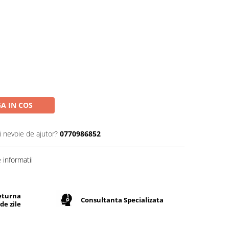
A IN COS
i nevoie de ajutor?
0770986852
informatii
returna
Consultanta Specializata
de zile