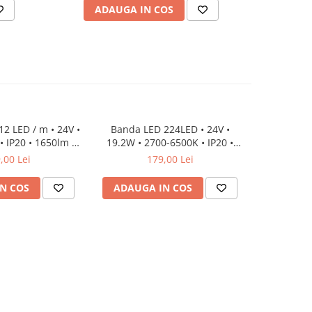
ADAUGA IN COS
AD
2 LED / m • 24V •
Banda LED 224LED • 24V •
Banda LED •
 IP20 • 1650lm •
19.2W • 2700-6500K • IP20 •
22W • 3000
Cri92 3Oz
1025lm WW 1025lm CW • Ra80 •
10mm
,00 Lei
179,00 Lei
10mm
N COS
ADAUGA IN COS
ADAUG