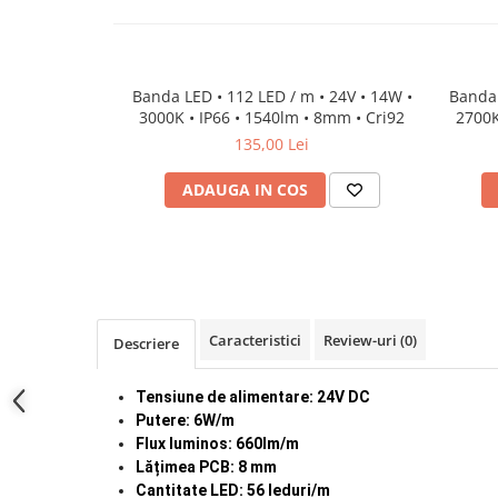
Lampi de tavan
Spoturi LED
Banda LED • 112 LED / m • 24V • 14W •
Banda 
Corpuri de Iluminat pe Sina LED
3000K • IP66 • 1540lm • 8mm • Cri92
2700K
Sina magnetica LED 48V
135,00 Lei
Sina Magnetica Slim 5mm 24V
ADAUGA IN COS
Corpuri de Iluminat Industriale LED
Corpuri de Iluminat Stradal
LED
Corpuri EXIT
Corpuri Industriale LED
Caracteristici
Review-uri
(0)
Descriere
Corpuri liniare LED
Tensiune de alimentare: 24V DC
Panouri LED
Putere: 6W/m
Proiectoare LED magazin pe
Flux luminos: 660lm/m
sina 220V
Lățimea PCB: 8 mm
Cantitate LED: 56 leduri/m