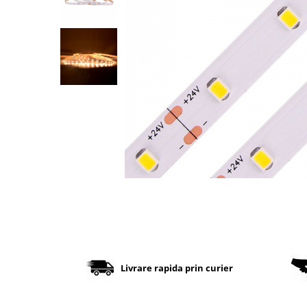
Cabluri
Comutatoare / Detectoare PIR
Buton on off
Senzori de miscare
Stechere si Cuple
Controler Banda LED
Corp iluminat LED
Lampi Suspendate
Iluminat Birou
Lampi de masa
Livrare rapida prin curier
Lampi de perete
Lampi de podea