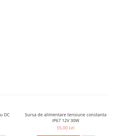
lu DC
Sursa de alimentare tensiune constanta
Profil Al
IP67 12V 30W
55,00 Lei