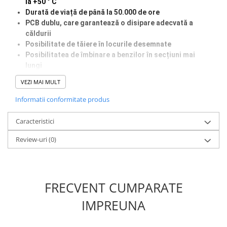
la +50 ° C
Durată de viață de până la 50.000 de ore
PCB dublu, care garantează o disipare adecvată a
căldurii
Posibilitate de tăiere în locurile desemnate
Posibilitatea de îmbinare a benzilor în secțiuni mai
lungi
Tensiune de alimentare sigură de 24V
VEZI MAI MULT
Informatii conformitate produs
Caracteristici
Review-uri
(0)
FRECVENT CUMPARATE
IMPREUNA