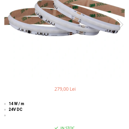
Comutatoare / Detectoare PIR
Buton on off
Senzori de miscare
Stechere si Cuple
279,00 Lei
14 W / m
24V DC
IN STOC