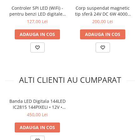
Controler SPI LED (WiFi) -
Corp suspendat magnetic
pentru benzi LED digitale -
tip sferă 24V DC 6W 4000K
8A 5-24V DC - 1000 pixeli -
340LM 360° RA90 Ø150*150
127,00 Lei
200,00 Lei
WT-SPI
ADAUGA IN COS
ADAUGA IN COS
ALTI CLIENTI AU CUMPARAT
Banda LED Digitala 144LED
IC2815 144PIXELI • 12V •
20W • RGB 1LEDS • IP20 •
450,00 Lei
12mm
ADAUGA IN COS