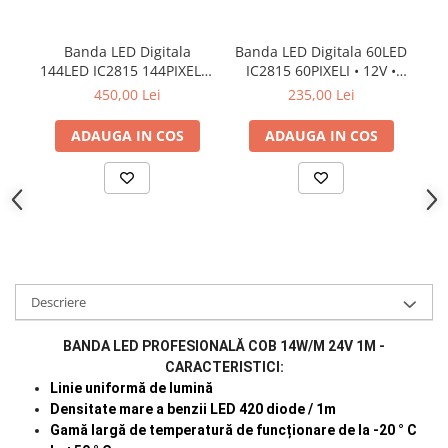
Banda LED Digitala
Banda LED Digitala 60LED
B
144LED IC2815 144PIXELI •
IC2815 60PIXELI • 12V •
12V • 20W • RGB 1LEDS •
10W • RGB 1LEDS • IP20 •
450,00 Lei
235,00 Lei
IP20 • 12mm
10mm
ADAUGA IN COS
ADAUGA IN COS
Descriere
BANDA LED PROFESIONALĂ COB 14W/M 24V 1M -
CARACTERISTICI:
Linie uniformă de lumină
Densitate mare a benzii LED 420 diode / 1m
Gamă largă de temperatură de funcționare de la -20 ° C