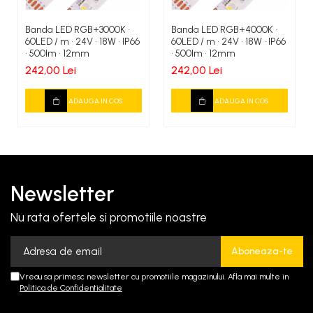
Banda LED RGB+3000K •
Banda LED RGB+4000K •
60LED / m • 24V • 18W • IP66
60LED / m • 24V • 18W • IP66
• 500lm • 12mm
• 500lm • 12mm
242,00 Lei
242,00 Lei
ADAUGA IN COS
ADAUGA IN COS
Newsletter
Nu rata ofertele si promotiile noastre
Vreau sa primesc newsletter cu promotiile magazinului. Afla mai multe in
Politica de Confidentialitate