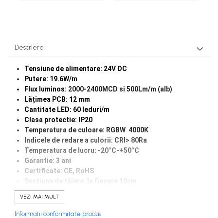
Descriere
Tensiune de alimentare: 24V DC
Putere: 19.6W/m
Flux luminos:
2000-2400MCD si 500Lm/m (alb)
Lățimea PCB: 12 mm
Cantitate LED: 60 leduri/m
Clasa protectie: IP20
Temperatura de culoare: RGBW 4000K
Indicele de redare a culorii: CRI> 80Ra
Temperatura de lucru: -20°C-+50°C
Garantie: 3 ani
Certificate: CE, RoHS
Secțiune de tăiere: la fiecare
10cm
Grosimea PCB: suport dublu
VEZI MAI MULT
Durata de viata: 50.000 ore
Informatii conformitate produs