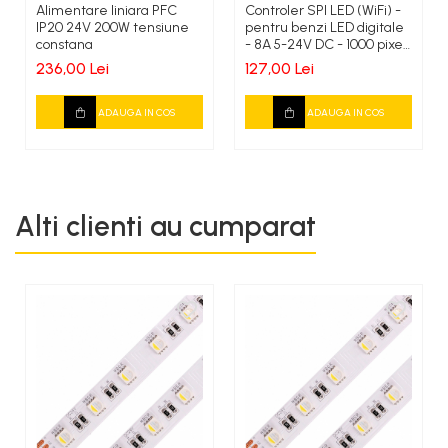
Alimentare liniara PFC
Controler SPI LED (WiFi) -
IP20 24V 200W tensiune
pentru benzi LED digitale
constana
- 8A 5-24V DC - 1000 pixeli
- WT-SPI
236,00 Lei
127,00 Lei
ADAUGA IN COS
ADAUGA IN COS
Alti clienti au cumparat