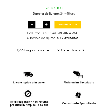
IN STOC
Durata de livrare:
24 - 48 ore
ADAUGA IN COS
Cod Produs:
SPB-60-RGBNW-24
Ai nevoie de ajutor?
0770986852
Adauga la Favorite
Cere informatii
Livrare rapida prin curier
Plata online Securizata
Te-ai razgandit? Poti returna
Consultanta Specializata
produsul in timp de 14 de zile