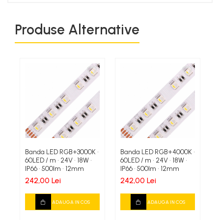
Produse Alternative
Banda LED RGB+3000K •
Banda LED RGB+4000K •
B
60LED / m • 24V • 18W •
60LED / m • 24V • 18W •
60
IP66 • 500lm • 12mm
IP66 • 500lm • 12mm
8
V
242,00 Lei
242,00 Lei
2
ADAUGA IN COS
ADAUGA IN COS