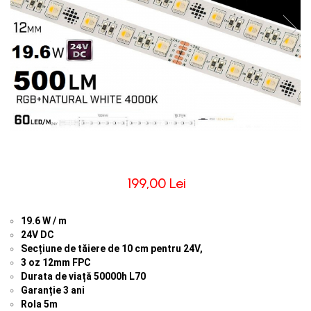
Comutatoare / Detectoare PIR
Buton on off
Senzori de miscare
Stechere si Cuple
199,00 Lei
19.6 W / m
24V DC
Secțiune de tăiere de 10 cm pentru 24V,
3 oz 12mm FPC
Durata de viață 50000h L70
Garanție 3 ani
Rola 5m