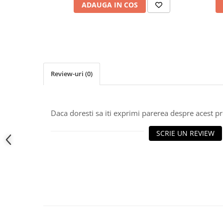
Lampi de tavan
ADAUGA IN COS
Spoturi LED
Corpuri de Iluminat pe Sina LED
Sina magnetica LED 48V
Sina Magnetica Slim 5mm 24V
Review-uri
(0)
Corpuri de Iluminat Industriale LED
Corpuri de Iluminat Stradal
Daca doresti sa iti exprimi parerea despre acest 
LED
SCRIE UN REVIEW
Corpuri EXIT
Corpuri Industriale LED
Corpuri liniare LED
Panouri LED
Proiectoare LED magazin pe
sina 220V