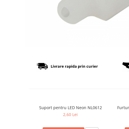
Cabluri
Comutatoare / Detectoare PIR
Buton on off
Senzori de miscare
Stechere si Cuple
Controler Banda LED
Livrare rapida prin curier
Corp iluminat LED
Lampi Suspendate
Iluminat Birou
Lampi de masa
Suport pentru LED Neon NL0612
Furtu
Lampi de perete
2,60 Lei
Lampi de podea