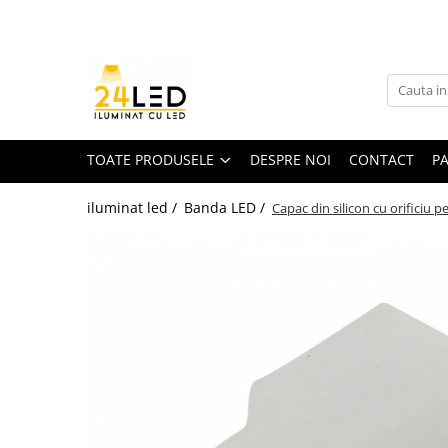
Toate Produsele
Banda LED
Banda Led COB
TOATE PRODUSELE
DESPRE NOI
CONTACT
P
Banda LED 12V
iluminat led /
Banda LED /
Capac din silicon cu orificiu
Banda LED RGB
Banda LED 24V
Furtun Luminos
Banda LED 220V
Banda Digitala
Accesorii banda led
Conectori banda led