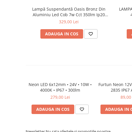
Proiector LED Fantana/Piscina
Lampă Suspendantă Oasis Bronz Din
LAMPA
Aluminiu Led Cob 7w Cct 350lm Ip20
Modul LED
50x50x1500mm
329,00 Lei
Profil Banda LED
ADAUGA IN COS
Accesorii profile led
Profil led aplicat
Profil LED colt
Profil led incastrat
Profil Led Rigips
Profil LED SHADOW
Neon LED 6x12mm • 24V • 10W •
Furtun Neon 12
4000K • IP67 • 300lm
2835 IP67 
279,00 Lei
89,00 
Proiectoare LED
ADAUGA IN COS
ADAUGA IN 
Sursa Banda Led
Sursa Alimentare 12V
Sursa Alimentare 24V
Newsletter
Nu rata ofertele si promotiile noastre