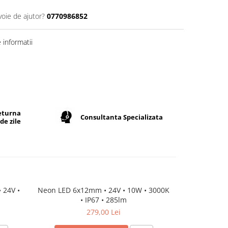
voie de ajutor?
0770986852
informatii
returna
Consultanta Specializata
de zile
 24V •
Neon LED 6x12mm • 24V • 10W • 3000K
Furtun Neo
• IP67 • 285lm
279,00 Lei