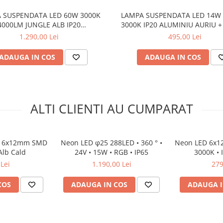
 SUSPENDATA LED 60W 3000K
LAMPA SUSPENDATA LED 14W
4000LM JUNGLE ALB IP20
3000K IP20 ALUMINIU AURIU +
L240,L170,L100CM
1.290,00 Lei
495,00 Lei
ADAUGA IN COS
ADAUGA IN COS
ALTI CLIENTI AU CUMPARAT
V 6x12mm SMD
Neon LED φ25 288LED • 360 ° •
Neon LED 6x12
Alb Cald
24V • 15W • RGB • IP65
3000K • 
Lei
1.190,00 Lei
279
COS
ADAUGA IN COS
ADAUGA I