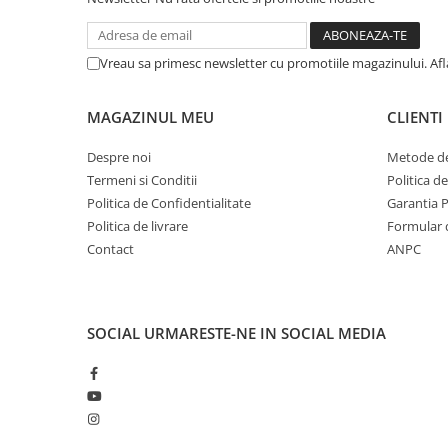
Lumini LED cu fibra optica
Sursa fibra optica
Vreau sa primesc newsletter cu promotiile magazinului. Af
Cablu Fibra Optica LED
MAGAZINUL MEU
CLIENTI
Despre noi
Metode de
Termeni si Conditii
Politica d
Politica de Confidentialitate
Garantia 
Politica de livrare
Formular 
Contact
ANPC
SOCIAL
URMARESTE-NE IN SOCIAL MEDIA