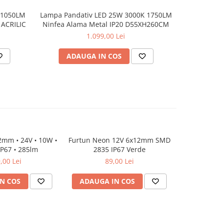
 1050LM
Lampa Pandativ LED 25W 3000K 1750LM
LAMPA S
 ACRILIC
Ninfea Alama Metal IP20 D55XH260CM
3000K IP2
1.099,00 Lei
ADAUGA IN COS
AD
mm • 24V • 10W •
Furtun Neon 12V 6x12mm SMD
Neon LED 6
IP67 • 285lm
2835 IP67 Verde
6000K
,00 Lei
89,00 Lei
N COS
ADAUGA IN COS
ADAUG