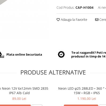
Cod Produs:
CAP-H1004
Ai ne
Adauga la Favorite
Cere 
Te-ai razgandit? Poti 
Plata online Securizata
produsul in timp de 14 
PRODUSE ALTERNATIVE
n Neon 12V 6x12mm SMD 2835
Neon LED φ25 288LED • 360 ° •
IP67 Alb Cald
15W • RGB • IP65
89,00 Lei
1.190,00 Lei