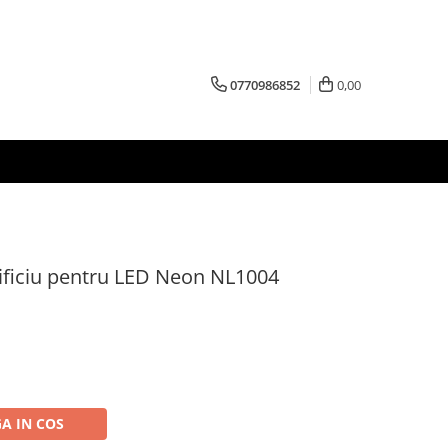
0770986852
0,00
rificiu pentru LED Neon NL1004
A IN COS