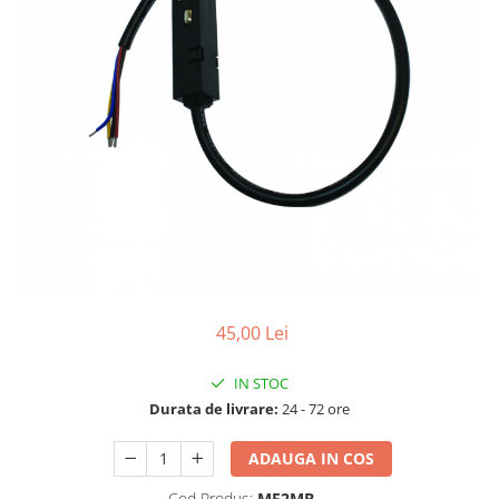
Cabluri
Comutatoare / Detectoare PIR
Buton on off
Senzori de miscare
Stechere si Cuple
Controler Banda LED
Corp iluminat LED
45,00 Lei
Lampi Suspendate
Iluminat Birou
IN STOC
Lampi de masa
Durata de livrare:
24 - 72 ore
Lampi de perete
ADAUGA IN COS
Lampi de podea
Cod Produs:
MF2MB