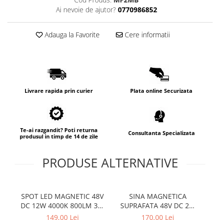
Lampi de tavan
Ai nevoie de ajutor?
0770986852
Spoturi LED
Adauga la Favorite
Cere informatii
Corpuri de Iluminat pe Sina LED
Sina magnetica LED 48V
Sina Magnetica Slim 5mm 24V
Livrare rapida prin curier
Plata online Securizata
Corpuri de Iluminat Industriale LED
Corpuri de Iluminat Stradal
LED
Te-ai razgandit? Poti returna
Consultanta Specializata
Corpuri EXIT
produsul in timp de 14 de zile
Corpuri Industriale LED
PRODUSE ALTERNATIVE
Corpuri liniare LED
Panouri LED
Proiectoare LED magazin pe
SPOT LED MAGNETIC 48V
SINA MAGNETICA
DC 12W 4000K 800LM 36°
SUPRAFATA 48V DC 2M
sina 220V
OSRAM RA90
NEGRU MAT
AC
149,00 Lei
170,00 Lei