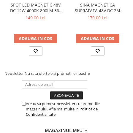
SPOT LED MAGNETIC 48V
SINA MAGNETICA
DC 12W 4000K 800LM 36°
SUPRAFATA 48V DC 2M
OSRAM RA90 Φ50*110MM
NEGRU MAT
149,00 Lei
170,00 Lei
ADAUGA IN COS
ADAUGA IN COS
Newsletter
Nu rata ofertele si promotiile noastre
Vreau sa primesc newsletter cu promotiile
magazinului. Afla mai multe in
Politica de
Confidentialitate
MAGAZINUL MEU