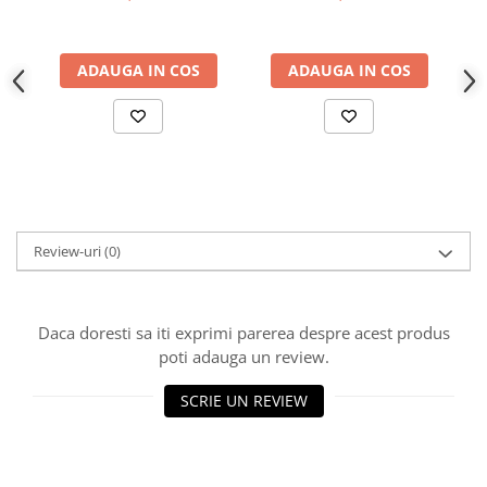
Proiector LED Fantana/Piscina
Φ50*110MM
Modul LED
ADAUGA IN COS
ADAUGA IN COS
Profil Banda LED
Accesorii profile led
Profil led aplicat
Profil LED colt
Profil led incastrat
Review-uri
(0)
Profil Led Rigips
Profil LED SHADOW
Daca doresti sa iti exprimi parerea despre acest produs
poti adauga un review.
Proiectoare LED
SCRIE UN REVIEW
Sursa Banda Led
Sursa Alimentare 12V
Sursa Alimentare 24V