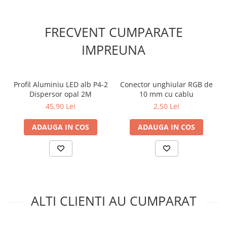
Lumini LED cu fibra optica
FRECVENT CUMPARATE
Sursa fibra optica
IMPREUNA
Cablu Fibra Optica LED
Profil Aluminiu LED alb P4-2
Conector unghiular RGB de
Dispersor opal 2M
10 mm cu cablu
45,90 Lei
2,50 Lei
ADAUGA IN COS
ADAUGA IN COS
ALTI CLIENTI AU CUMPARAT