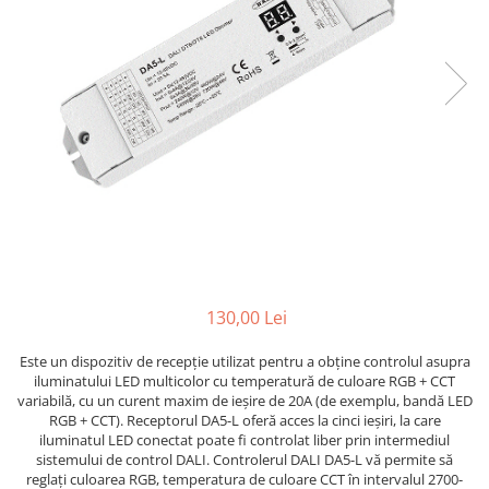
Cabluri
Comutatoare / Detectoare PIR
Buton on off
Senzori de miscare
Stechere si Cuple
Controler Banda LED
Corp iluminat LED
130,00 Lei
Lampi Suspendate
Este un dispozitiv de recepție utilizat pentru a obține controlul asupra
Iluminat Birou
iluminatului LED multicolor cu temperatură de culoare RGB + CCT
Lampi de masa
variabilă, cu un curent maxim de ieșire de 20A (de exemplu, bandă LED
RGB + CCT). Receptorul DA5-L oferă acces la cinci ieșiri, la care
Lampi de perete
iluminatul LED conectat poate fi controlat liber prin intermediul
sistemului de control DALI. Controlerul DALI DA5-L vă permite să
Lampi de podea
reglați culoarea RGB, temperatura de culoare CCT în intervalul 2700-