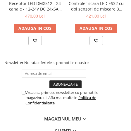
scurtcircuit / suprasarcină
Receptor LED DMX512 - 24
Controler scara LED ES32 cu
canale - 12-24V DC 24x5A -
doi senzori de miscare 32
Dimensiuni
187 x 46 x 22 mm
șină DIN - Decodor DMX -
canale
470,00 Lei
421,00 Lei
D24
Declarații și standarde de
CE,EMC,RED / ETSI EN 301
siguranță
489-1 V2.2.3 ETSI EN 301 489-
ADAUGA IN COS
ADAUGA IN COS
17 V3.2.4 / EN 62368-
1:2020+A11:2020 / ETSI EN
300 328 V2.2.2
Garanția producătorului
60 luni
Newsletter
Nu rata ofertele si promotiile noastre
Codul producătorului
DA5-L
Cod EAN
5904063169412
Vreau sa primesc newsletter cu promotiile
magazinului. Afla mai multe in
Politica de
Confidentialitate
MAGAZINUL MEU
CLIENTI