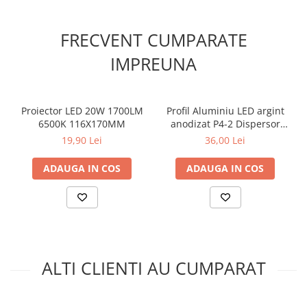
Frecvență PWM
1kHz / 2kHz / 4kHz / 8kHz /
16kHz (selectabil)
FRECVENT CUMPARATE
Curba de reglare a
Logaritmică
intensității luminoase
IMPREUNA
Comportamentul
Reveniți la setările memorate
receptorului după revenirea
lipsei tensiunii de alimentare
Proiector LED 20W 1700LM
Profil Aluminiu LED argint
de 230V
6500K 116X170MM
anodizat P4-2 Dispersor
opal 2M
Reveniți la setările anterioare
Da
19,90 Lei
36,00 Lei
când este oprit de la
transmițător
ADAUGA IN COS
ADAUGA IN COS
Temperatura
-20 până la +55°C
Etanşare
IP20
Adunare
suprafață
Funcționalitate/caracteristică
Lcd
ALTI CLIENTI AU CUMPARAT
suplimentară
Securitate
polaritate inversă /