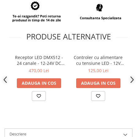
Proiector LED Fantana/Piscina
Modul LED
Te-ai razgandit? Poti returna
Consultanta Specializata
produsul in timp de 14 de zile
Profil Banda LED
PRODUSE ALTERNATIVE
Accesorii profile led
Profil led aplicat
Receptor LED DMX512 -
Controler cu alimentare
Profil LED colt
24 canale - 12-24V DC
cu tensiune LED - 12V
Profil led incastrat
24x5A - șină DIN -
75W - 230V - PB-75-12
470,00 Lei
125,00 Lei
Decodor DMX - D24
Profil Led Rigips
ADAUGA IN COS
ADAUGA IN COS
Profil LED SHADOW
Proiectoare LED
Sursa Banda Led
Sursa Alimentare 12V
Sursa Alimentare 24V
Descriere