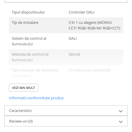
Lumini LED cu fibra optica
Tipul dispozitivului
Controler DALI
Sursa fibra optica
Tip de instalare
5 în 1 cu alegere (MONO/
Cablu Fibra Optica LED
CCT/ RGB/ RGB+W/ RGB+CCT)
Sistem de control al
DALI
iluminatului
Metoda de control al
Sârmă
iluminatului
Tipul de ieșiri ale driverului
CV (tensiune constantă)
(driverelor)
Voltaj
intrare/ieșire - 12-48V DC
VEZI MAI MULT
Curent maxim de ieșire
20A
Informatii conformitate produs
Numărul de ieșiri ale
5 ieșiri
Caracteristici
controlerului
Review-uri
(0)
Tipul de comunicare
Bidirecţionale