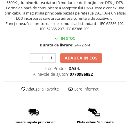
Lampi de tavan
6500K și luminozitatea datorită modurilor de funcționare DT6 și DT8.
Forma de bază de comunicare a receptorului DA5-L este o conexiune
Spoturi LED
prin cablu la magistrala principală bazată pe rețeaua DALI. Are un afișaj
LCD încorporat care arată adresa curentă a dispozitivului.
Funcționează cu protocoale de comunicații standard – IEC 62386-102,
Corpuri de Iluminat pe Sina LED
IEC 62386-207, IEC 62386-209.
Sina magnetica LED 48V
IN STOC
Sina Magnetica Slim 5mm 24V
Durata de livrare:
24-72 ore
Corpuri de Iluminat Industriale LED
ADAUGA IN COS
Corpuri de Iluminat Stradal
Cod Produs:
DA5-L
LED
Ai nevoie de ajutor?
0770986852
Corpuri EXIT
Adauga la Favorite
Cere informatii
Corpuri Industriale LED
Corpuri liniare LED
Panouri LED
Proiectoare LED magazin pe
sina 220V
Livrare rapida prin curier
Plata online Securizata