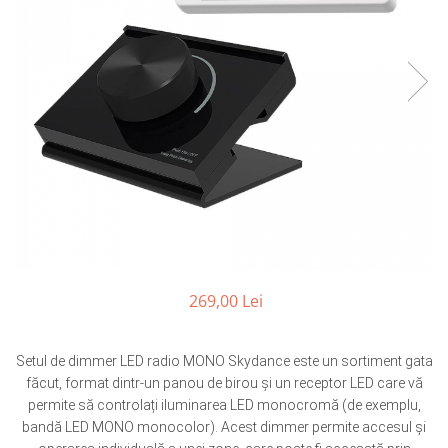
Comutatoare / Detectoare PIR
Buton on off
Senzori de miscare
Stechere si Cuple
269,00 Lei
Setul de dimmer LED radio MONO Skydance este un sortiment gata
făcut, format dintr-un panou de birou și un receptor LED care vă
permite să controlați iluminarea LED monocromă (de exemplu,
bandă LED MONO monocolor).
Acest dimmer permite accesul și