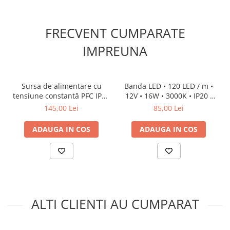
FRECVENT CUMPARATE
IMPREUNA
Sursa de alimentare cu
Banda LED • 120 LED / m •
tensiune constantă PFC IP67
12V • 16W • 3000K • IP20 •
12V 100W
1500lm • 8mm • Versiunea
145,00 Lei
85,00 Lei
PRO
ADAUGA IN COS
ADAUGA IN COS
ALTI CLIENTI AU CUMPARAT