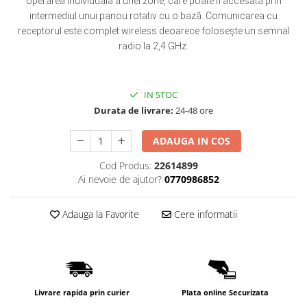
operarea individuală a unei zone, care poate fi accesată prin
intermediul unui panou rotativ cu o bază.
Comunicarea cu
receptorul este complet wireless deoarece folosește un semnal
radio la 2,4 GHz.
IN STOC
Durata de livrare:
24-48 ore
ADAUGA IN COS
Cod Produs:
22614899
Ai nevoie de ajutor?
0770986852
Adauga la Favorite
Cere informatii
Livrare rapida prin curier
Plata online Securizata