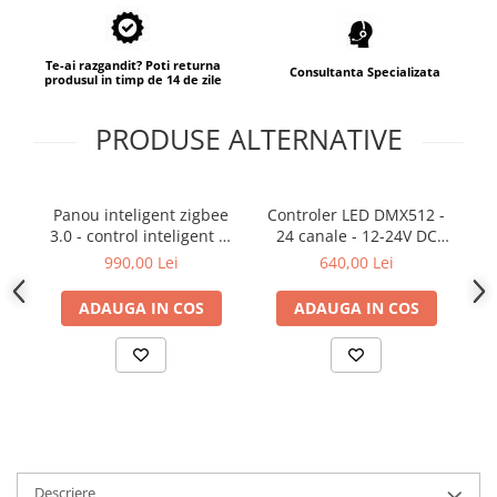
Te-ai razgandit? Poti returna
Consultanta Specializata
produsul in timp de 14 de zile
PRODUSE ALTERNATIVE
Panou inteligent zigbee
Controler LED DMX512 -
D
3.0 - control inteligent al
24 canale - 12-24V DC
casei - 230VAC - Tuya/Wifi
24x4A - OLED - DMX
990,00 Lei
640,00 Lei
- TWZS1
Decoder/Master - D24B
ADAUGA IN COS
ADAUGA IN COS
Descriere