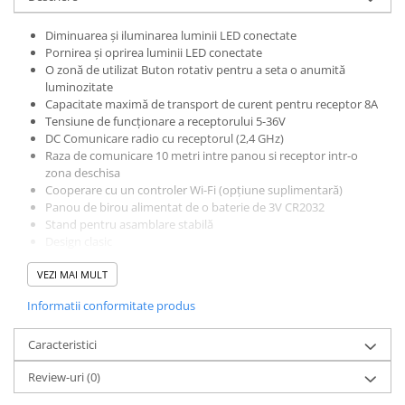
Diminuarea și iluminarea luminii LED conectate
Pornirea și oprirea luminii LED conectate
O zonă de utilizat Buton rotativ pentru a seta o anumită
luminozitate
Capacitate maximă de transport de curent pentru receptor 8A
Tensiune de funcționare a receptorului 5-36V
DC Comunicare radio cu receptorul (2,4 GHz)
Raza de comunicare 10 metri intre panou si receptor intr-o
zona deschisa
Cooperare cu un controler Wi-Fi (opțiune suplimentară)
Panou de birou alimentat de o baterie de 3V CR2032
Stand pentru asamblare stabilă
Design clasic
Certificat de conformitate EU-RED (Directiva RED pentru
VEZI MAI MULT
echipamente radio).
Perioada de garantie este de 5 ani
Informatii conformitate produs
Comunicarea de bază cu receptorul se face prin radio. Obținerea
unui control opțional prin conectarea la o rețea Wi-Fi, care vă
Caracteristici
permite să controlați iluminarea folosind dispozitive mobile (de
Review-uri
(0)
exemplu, smartphone sau tabletă), este disponibilă numai după
utilizarea modulului Wi-Fi corespunzător.