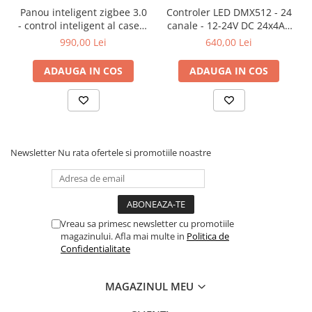
Panou inteligent zigbee 3.0
Controler LED DMX512 - 24
- control inteligent al casei -
canale - 12-24V DC 24x4A -
230VAC - Tuya/Wifi - TWZS1
OLED - DMX
990,00 Lei
640,00 Lei
Decoder/Master - D24B
ADAUGA IN COS
ADAUGA IN COS
Newsletter
Nu rata ofertele si promotiile noastre
Vreau sa primesc newsletter cu promotiile
magazinului. Afla mai multe in
Politica de
Confidentialitate
MAGAZINUL MEU