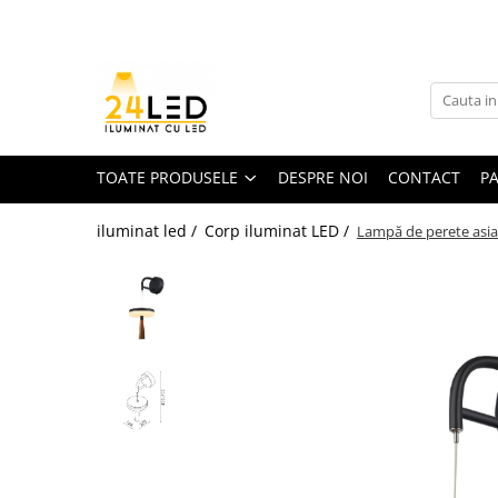
Toate Produsele
Banda LED
Banda Led COB
TOATE PRODUSELE
DESPRE NOI
CONTACT
P
Banda LED 12V
iluminat led /
Corp iluminat LED /
Lampă de perete asia
Banda LED RGB
Banda LED 24V
Furtun Luminos
Banda LED 220V
Banda Digitala
Accesorii banda led
Conectori banda led