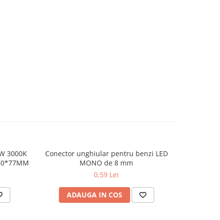
W 3000K
Conector unghiular pentru benzi LED
Conector
230*77MM
MONO de 8 mm
0,59 Lei
ADAUGA IN COS
AD