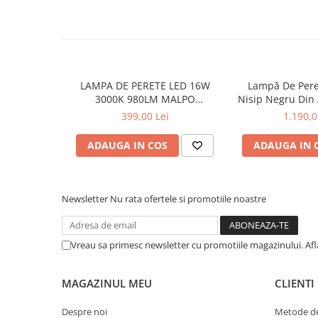
Lumini LED cu fibra optica
Sursa fibra optica
Cablu Fibra Optica LED
LAMPA DE PERETE LED 16W
Lampă De Pere
3000K 980LM MALPO
Nisip Negru Din
METAL+SILICON IP20 D4*H160
11w Dimmable 
399,00 Lei
1.190,0
Ip20 140x1
ADAUGA IN COS
ADAUGA IN 
Newsletter
Nu rata ofertele si promotiile noastre
Vreau sa primesc newsletter cu promotiile magazinului. Af
MAGAZINUL MEU
CLIENTI
Despre noi
Metode de