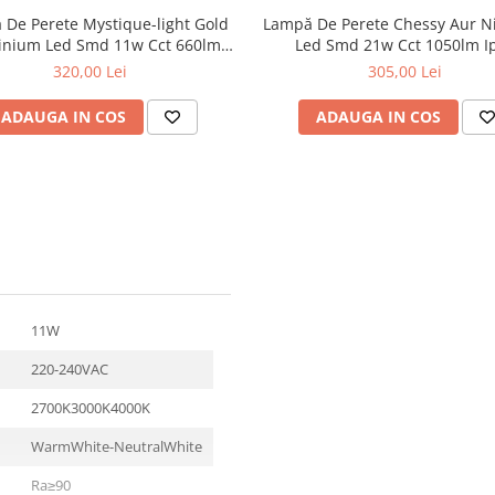
De Perete Mystique-light Gold
Lampă De Perete Chessy Aur Ni
inium Led Smd 11w Cct 660lm
Led Smd 21w Cct 1050lm I
Ip20 100x79x500mm
211x55x211mm
320,00 Lei
305,00 Lei
ADAUGA IN COS
ADAUGA IN COS
11W
220-240VAC
2700K3000K4000K
WarmWhite-NeutralWhite
Ra≥90