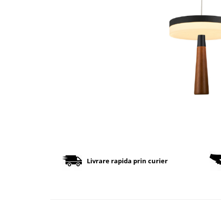
Cabluri
Comutatoare / Detectoare PIR
Buton on off
Senzori de miscare
Stechere si Cuple
Controler Banda LED
Corp iluminat LED
Lampi Suspendate
Livrare rapida prin curier
Iluminat Birou
Lampi de masa
Lampi de perete
Lampi de podea