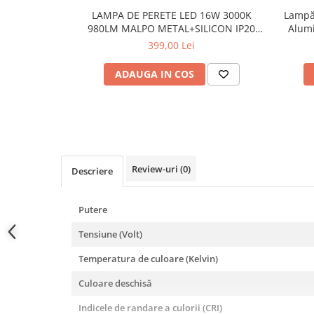
Lampi de tavan
LAMPA DE PERETE LED 16W 3000K
Lampă 
Spoturi LED
980LM MALPO METAL+SILICON IP20
Alum
D4*H160
399,00 Lei
Corpuri de Iluminat pe Sina LED
ADAUGA IN COS
Sina magnetica LED 48V
Sina Magnetica Slim 5mm 24V
Corpuri de Iluminat Industriale LED
Corpuri de Iluminat Stradal
Review-uri
(0)
LED
Descriere
Corpuri EXIT
Putere
Corpuri Industriale LED
Tensiune (Volt)
Corpuri liniare LED
Panouri LED
Temperatura de culoare (Kelvin)
Proiectoare LED magazin pe
Culoare deschisă
sina 220V
Indicele de randare a culorii (CRI)