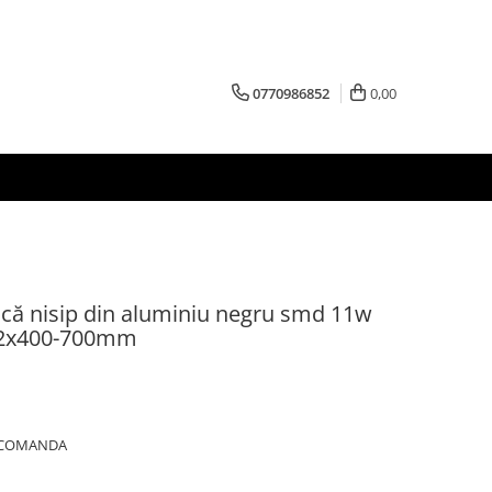
0770986852
0,00
ică nisip din aluminiu negru smd 11w
22x400-700mm
A COMANDA