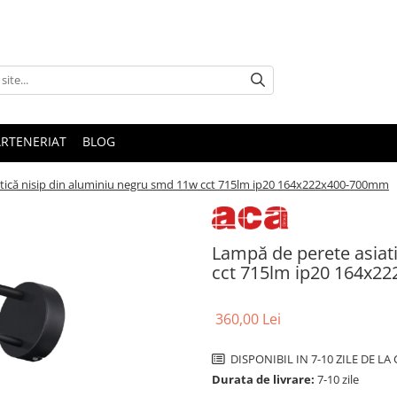
ARTENERIAT
BLOG
tică nisip din aluminiu negru smd 11w cct 715lm ip20 164x222x400-700mm
Lampă de perete asiat
cct 715lm ip20 164x2
360,00 Lei
DISPONIBIL IN 7-10 ZILE DE L
Durata de livrare:
7-10 zile