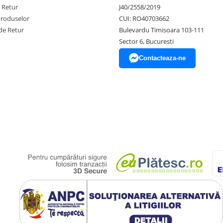
e Retur
J40/2558/2019
Produselor
CUI: RO40703662
de Retur
Bulevardu Timisoara 103-111
Sector 6, Bucuresti
Contacteaza-ne