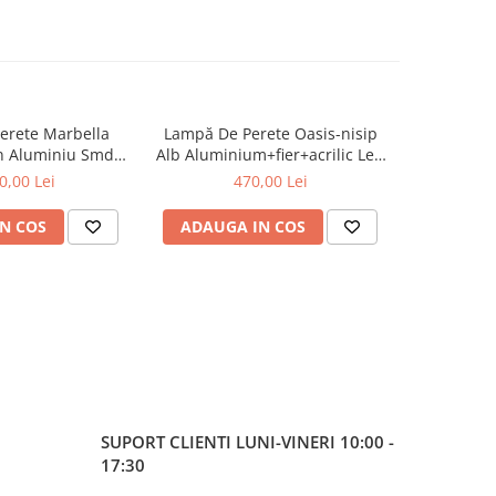
erete Marbella
Lampă De Perete Oasis-nisip
Lampa de
in Aluminiu Smd
Alb Aluminium+fier+acrilic Led
3000K 
le 2700k 715lm
Cob 13w Cct 650lm Ip20
0,00 Lei
470,00 Lei
1
0x182x300mm
120x88x533mm
N COS
ADAUGA IN COS
ADAUG
SUPORT CLIENTI
LUNI-VINERI 10:00 -
17:30