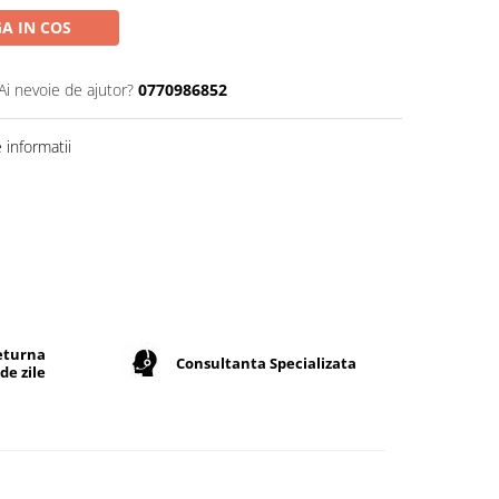
A IN COS
Ai nevoie de ajutor?
0770986852
informatii
returna
Consultanta Specializata
de zile