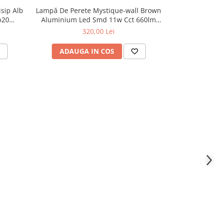
sip Alb
Lampă De Perete Mystique-wall Brown
Lampă De
p20
Aluminium Led Smd 11w Cct 660lm
Aluminium Le
Ip20 100x79x500mm
1
320,00 Lei
ADAUGA IN COS
ADAU