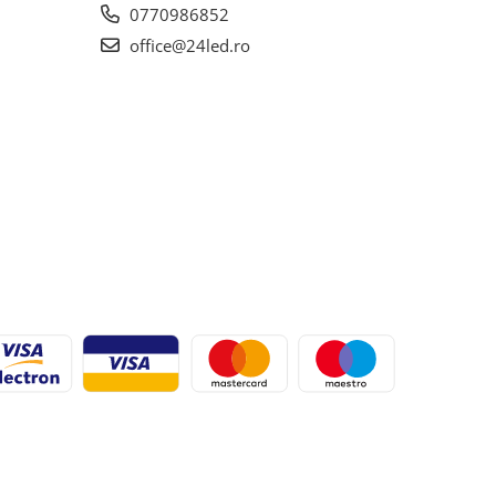
0770986852
office@24led.ro