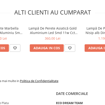
ALTI CLIENTI AU CUMPARAT
te Marbella
Lampă De Perete Asiatică Gold
Lampă De P
 Aluminiu Smd
Aluminium Led Smd 11w Cct
Nisip alb D
2700k 715lm
715lm Ip20 164x222x400-
11w Dimmab
0 Lei
360,00 Lei
1.19
82x300mm
700mm
Ip20 14
COS
ADAUGA IN COS
ADAUGA I
la mai multe in
Politica de Confidentialitate
DATE COMERCIALE
 Plata
ECO DREAM TEAM