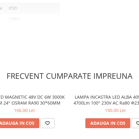
ui
IP20
715lm
SMD
Asiatic
Nu
5 ani
FRECVENT CUMPARATE IMPREUNA
SandBlack
Aluminiu
ACRILIC
ED MAGNETIC 48V DC 6W 3000K
LAMPA INCASTRA LED ALBA 40
M 24° OSRAM RA90 30*60MM
4700Lm 100° 230V AC Ra80 Φ
perete
106,00 Lei
190,00 Lei
LED
ADAUGA IN COS
ADAUGA IN COS