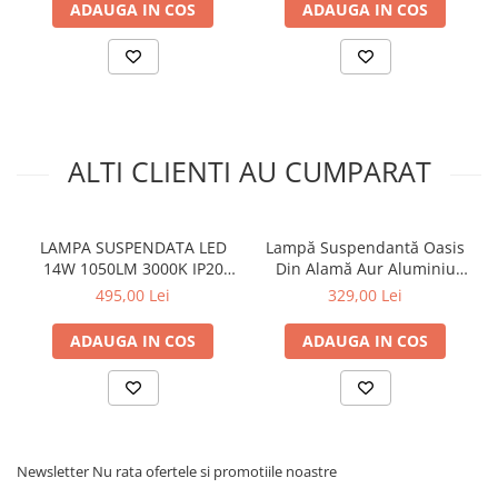
ADAUGA IN COS
ADAUGA IN COS
ALTI CLIENTI AU CUMPARAT
LAMPA SUSPENDATA LED
Lampă Suspendantă Oasis
14W 1050LM 3000K IP20
Din Alamă Aur Aluminiu
ALUMINIU AURIU + ACRILIC
Led Cob 7w Cct 350lm Ip20
495,00 Lei
329,00 Lei
50x50x1500mm
ADAUGA IN COS
ADAUGA IN COS
Newsletter
Nu rata ofertele si promotiile noastre