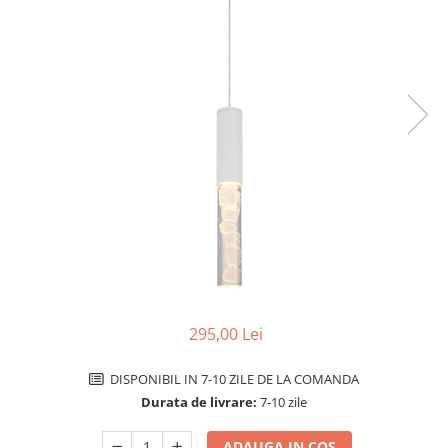
Comutatoare / Detectoare PIR
Buton on off
Senzori de miscare
Stechere si Cuple
295,00 Lei
DISPONIBIL IN 7-10 ZILE DE LA COMANDA
Durata de livrare:
7-10 zile
ADAUGA IN COS