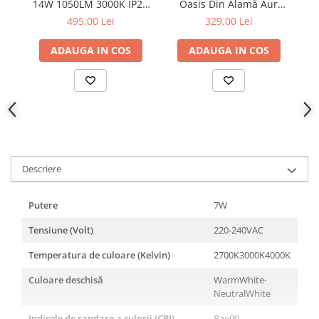
14W 1050LM 3000K IP20
Oasis Din Alamă Aur
Oa
ALUMINIU AURIU +
Aluminiu Led Cob 7w Cct
495,00 Lei
329,00 Lei
ACRILIC
350lm Ip20
50x50x1500mm
ADAUGA IN COS
ADAUGA IN COS
Descriere
Putere
7W
Tensiune (Volt)
220-240VAC
Temperatura de culoare (Kelvin)
2700K3000K4000K
Culoare deschisă
WarmWhite-
NeutralWhite
Indicele de randare a culorii (CRI)
Ra≥90