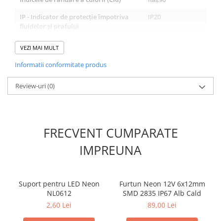
IP - Indicator de protecție împotriva
IP20
fluidelor și prafului
Luminus Flux (Lumen)
350lm
VEZI MAI MULT
Tip de cip LED
COB
Informatii conformitate produs
Colecție
OASIS
Review-uri
(0)
Dimmable
Nu
Garanție
5 ani
FRECVENT CUMPARATE
Culoare (principal)
SandWhite
IMPREUNA
Material (principal)
Aluminiu
Material (secundar)
ACRILIC
Instalare
Suspendat
Suport pentru LED Neon
Furtun Neon 12V 6x12mm
NL0612
SMD 2835 IP67 Alb Cald
Tipul Luminaire's
LED
2,60 Lei
89,00 Lei