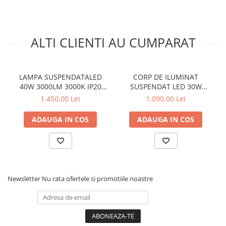
ALTI CLIENTI AU CUMPARAT
LAMPA SUSPENDATALED
CORP DE ILUMINAT
40W 3000LM 3000K IP20
SUSPENDAT LED 30W
AURIU ALUMINIU + ACRILIC
2200LM 3000K IP20 AURIU
1.450,00 Lei
1.090,00 Lei
ALUMINIU + ACRILIC
ADAUGA IN COS
ADAUGA IN COS
Newsletter
Nu rata ofertele si promotiile noastre