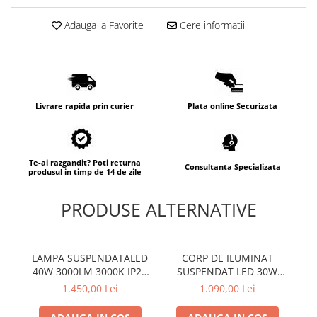
Adauga la Favorite
Cere informatii
Livrare rapida prin curier
Plata online Securizata
Te-ai razgandit? Poti returna
Consultanta Specializata
produsul in timp de 14 de zile
PRODUSE ALTERNATIVE
LAMPA SUSPENDATALED
CORP DE ILUMINAT
LA
40W 3000LM 3000K IP20
SUSPENDAT LED 30W
1
AURIU ALUMINIU +
2200LM 3000K IP20
1.450,00 Lei
1.090,00 Lei
ACRILIC
AURIU ALUMINIU +
ACRILIC