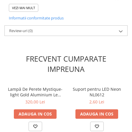
VEZI MAI MULT
Informatii conformitate produs
Review-uri
(0)
FRECVENT CUMPARATE
IMPREUNA
Lampă De Perete Mystique-
Suport pentru LED Neon
light Gold Aluminium Led
NL0612
Smd 11w Cct 660lm Ip20
320,00 Lei
2,60 Lei
100x79x500mm
ADAUGA IN COS
ADAUGA IN COS