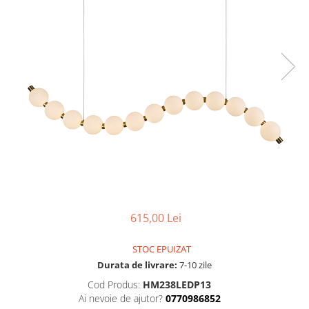
Comutatoare / Detectoare PIR
Buton on off
Senzori de miscare
Stechere si Cuple
615,00 Lei
STOC EPUIZAT
Durata de livrare:
7-10 zile
Cod Produs:
HM238LEDP13
Ai nevoie de ajutor?
0770986852