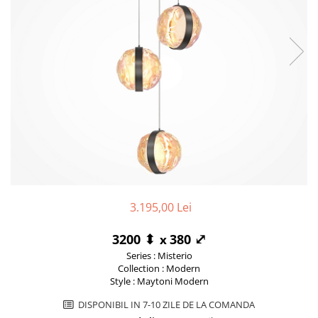
Comutatoare / Detectoare PIR
Buton on off
Senzori de miscare
Stechere si Cuple
3.195,00 Lei
⬍
⤢
3200
380
x
Series : Misterio
Collection : Modern
Style : Maytoni Modern
DISPONIBIL IN 7-10 ZILE DE LA COMANDA