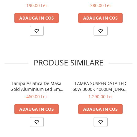
Unghi de împrăștiere, grad
120
300W
150x75° CLASA II 230V AC
190,00 Lei
380,00 Lei
IP66
Indicele de redare a culorilor,
80
ADAUGA IN COS
ADAUGA IN COS
RA
Volumul pachetului, m³
0.069828
Material de umbrire
Sticlă
PRODUSE SIMILARE
Înălțimea abajurului, mm
82
Tip de montură
Agrafă
Lampă Asiatică De Masă
LAMPA SUSPENDATA LED
Greutate netă, kg
3,20
Gold Aluminium Led Smd
60W 3000K 4000LM JUNGLE
Marcă
Maytoni
11w Dimmable 2700k 715lm
ALB IP20 L240,L170,L100CM
460,00 Lei
1.290,00 Lei
Ip20 164x350mm
Colecție
Modern
ADAUGA IN COS
ADAUGA IN COS
Serie
Misterio
Garanție
3