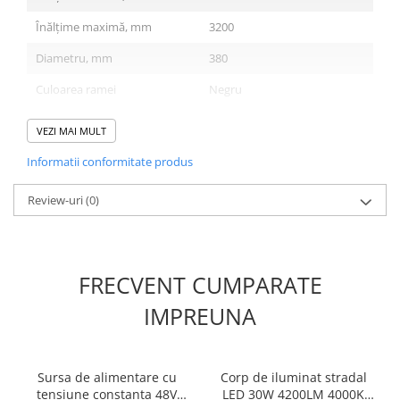
Înălțime maximă, mm
3200
Diametru, mm
380
Culoarea ramei
Negru
Material de bază
Metal
VEZI MAI MULT
Înălțimea vasului de tavan,
35
Informatii conformitate produs
mm
Review-uri
Diametrul vasului de tavan,
(0)
250
mm
Tip de montare pe tavan
Scândură
FRECVENT CUMPARATE
Cod de bare
4099776162360
IMPREUNA
IP
IP20
Flux luminos, Lm
2000
Temperatura culorii, K
2700
Sursa de alimentare cu
Corp de iluminat stradal
tensiune constanta 48V
LED 30W 4200LM 4000K