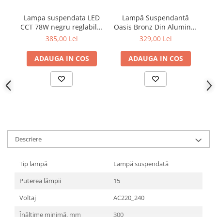
Lampa suspendata LED
Lampă Suspendantă
LA
CCT 78W negru reglabil +
Oasis Bronz Din Aluminiu
telecomanda
Led Cob 7w Cct 350lm
385,00 Lei
329,00 Lei
Ip20 50x50x1500mm
ADAUGA IN COS
ADAUGA IN COS
Descriere
Tip lampă
Lampă suspendată
Puterea lămpii
15
Voltaj
AC220_240
Înălțime minimă, mm
300