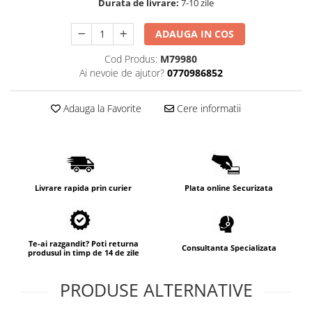
Durata de livrare:
7-10 zile
ADAUGA IN COS
Cod Produs:
M79980
Ai nevoie de ajutor?
0770986852
Adauga la Favorite
Cere informatii
Livrare rapida prin curier
Plata online Securizata
Te-ai razgandit? Poti returna
Consultanta Specializata
produsul in timp de 14 de zile
PRODUSE ALTERNATIVE