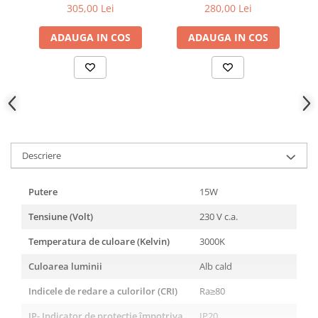
21w Cct 1050lm Ip20
Aluminium+fier+sticlă
305,00 Lei
280,00 Lei
211x55x211mm
Led Smd 7w Cct 490lm
Ip20 100x85xh440mm
ADAUGA IN COS
ADAUGA IN COS
Descriere
Putere
15W
Tensiune (Volt)
230 V c.a.
Temperatura de culoare (Kelvin)
3000K
Culoarea luminii
Alb cald
Indicele de redare a culorilor (CRI)
Ra≥80
IP- Indicator de protecție împotriva
IP20