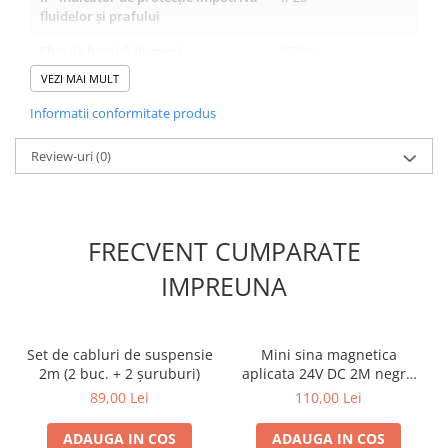
fluidelor și prafului
Flux de lumină (lumen)
970lm
VEZI MAI MULT
Colecție
AVENUE
Informatii conformitate produs
Reglabil
Nu
Review-uri
Culoare (principală)
(0)
Alb
Material (principal)
Metal
Tipul corpului de iluminat
LED
FRECVENT CUMPARATE
Unghiul fasciculului/direcția
OneDirectionLighting
IMPREUNA
luminii
Protecție electrică
Clasa II
Eticheta energetică
F
Set de cabluri de suspensie
Mini sina magnetica
2m (2 buc. + 2 șuruburi)
aplicata 24V DC 2M negru
mat
89,00 Lei
110,00 Lei
ADAUGA IN COS
ADAUGA IN COS