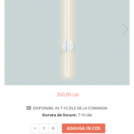
Comutatoare / Detectoare PIR
Buton on off
Senzori de miscare
Stechere si Cuple
260,00 Lei
DISPONIBIL IN 7-10 ZILE DE LA COMANDA
Durata de livrare:
7-10 zile
ADAUGA IN COS