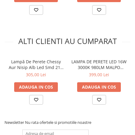
ALTI CLIENTI AU CUMPARAT
Lampă De Perete Chessy
LAMPA DE PERETE LED 16W
Aur Nisip Alb Led Smd 21w
3000K 980LM MALPO
Cct 1050lm Ip20
METAL+SILICON IP20
305,00 Lei
399,00 Lei
211x55x211mm
D4*H160
ADAUGA IN COS
ADAUGA IN COS
Newsletter
Nu rata ofertele si promotiile noastre