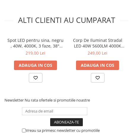
ALTI CLIENTI AU CUMPARAT
Spot LED pentru sina, negru
Corp De Iluminat Stradal
, 40W, 4000K, 3 faze, 38°,
LED 40W 5600LM 4000K
4400LM, 230V AC, Ra80, 5
140x90˚ clasa I 230V AC IP66
219,00 Lei
249,00 Lei
ani
ADAUGA IN COS
ADAUGA IN COS
Newsletter
Nu rata ofertele si promotiile noastre
Vreau sa primesc newsletter cu promotiile