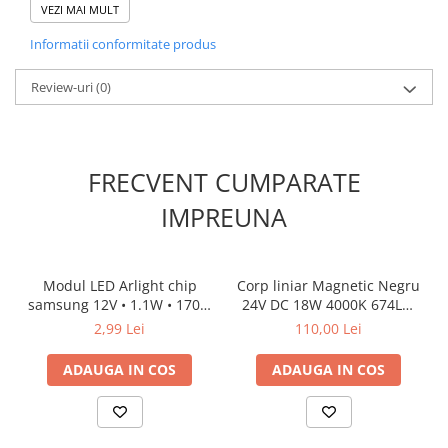
VEZI MAI MULT
Reglaj
nu
Informatii conformitate produs
Garanție
Garanție de 24 de luni
Review-uri
(0)
Material
PC
EAN
3800228026274
FRECVENT CUMPARATE
IMPREUNA
Modul LED Arlight chip
Corp liniar Magnetic Negru
samsung 12V • 1.1W • 170°•
24V DC 18W 4000K 674LM
130lm • Rosu • IP68
120° RA90 L616MM
2,99 Lei
110,00 Lei
ADAUGA IN COS
ADAUGA IN COS