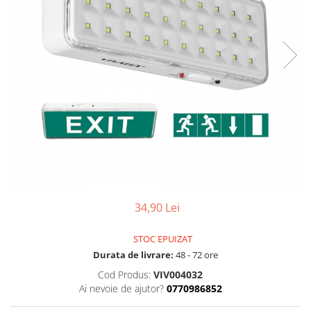
Comutatoare / Detectoare PIR
Buton on off
Senzori de miscare
Stechere si Cuple
34,90 Lei
STOC EPUIZAT
Durata de livrare:
48 - 72 ore
Cod Produs:
VIV004032
Ai nevoie de ajutor?
0770986852