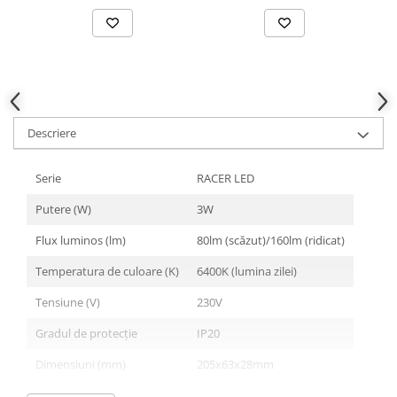
Descriere
Serie
RACER LED
Putere (W)
3W
Flux luminos (lm)
80lm (scăzut)/160lm (ridicat)
Temperatura de culoare (K)
6400K (lumina zilei)
Tensiune (V)
230V
Gradul de protecție
IP20
Dimensiuni (mm)
205x63x28mm
Metoda de instalare
Instalare în exterior