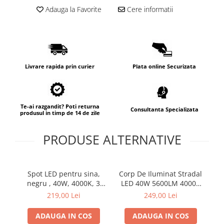
Adauga la Favorite
Cere informatii
Livrare rapida prin curier
Plata online Securizata
Te-ai razgandit? Poti returna
Consultanta Specializata
produsul in timp de 14 de zile
PRODUSE ALTERNATIVE
Spot LED pentru sina,
Corp De Iluminat Stradal
negru , 40W, 4000K, 3
LED 40W 5600LM 4000K
faze, 38°, 4400LM, 230V
140x90˚ clasa I 230V AC
219,00 Lei
249,00 Lei
AC, Ra80, 5 ani
IP66
ADAUGA IN COS
ADAUGA IN COS