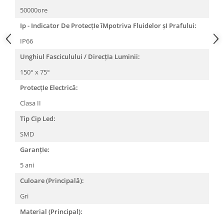
50000ore
Ip - Indicator De ProtecțIe îMpotriva Fluidelor șI Prafului:
IP66
Unghiul Fasciculului / DirecțIa Luminii:
150° x 75°
ProtecțIe Electrică:
Clasa II
Tip Cip Led:
SMD
GaranțIe:
5 ani
Culoare (Principală):
Gri
Material (Principal):