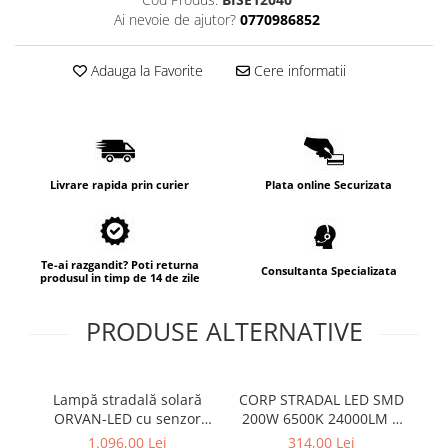
Ai nevoie de ajutor?
0770986852
Adauga la Favorite
Cere informatii
Livrare rapida prin curier
Plata online Securizata
Te-ai razgandit? Poti returna
Consultanta Specializata
produsul in timp de 14 de zile
PRODUSE ALTERNATIVE
Lampă stradală solară
CORP STRADAL LED SMD
Co
ORVAN-LED cu senzor
200W 6500K 24000LM 5
L
inteligent 40W 4.000K
ANI
1
1.096,00 Lei
314,00 Lei