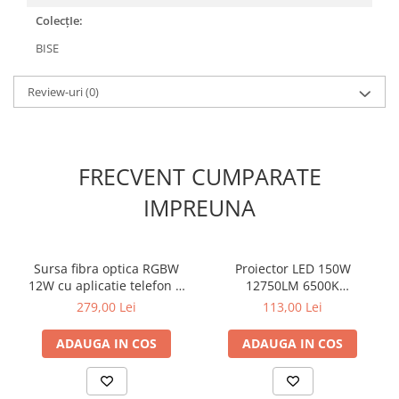
ColecțIe:
BISE
Review-uri
(0)
FRECVENT CUMPARATE
IMPREUNA
Sursa fibra optica RGBW
Proiector LED 150W
12W cu aplicatie telefon si
12750LM 6500K
telecomanda RF
315x280mm
279,00 Lei
113,00 Lei
ADAUGA IN COS
ADAUGA IN COS