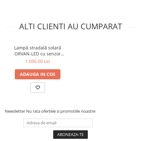
ALTI CLIENTI AU CUMPARAT
Lampă stradală solară
ORVAN-LED cu senzor
inteligent 40W 4.000K IP65
1.096,00 Lei
140°X70° Ra≥80
ADAUGA IN COS
Newsletter
Nu rata ofertele si promotiile noastre