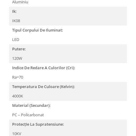
Aluminiu
Ik:
IK08
Tipul Corpului De Iluminat:
LED
Putere:
120W
Indice De Redare A Culorilor (Cri):
Ra=70
Temperatura De Culoare (Kelvin):
4000K
Material (Secundar):
PC – Policarbonat
ProtecțIe La Supratensiune:
10KV