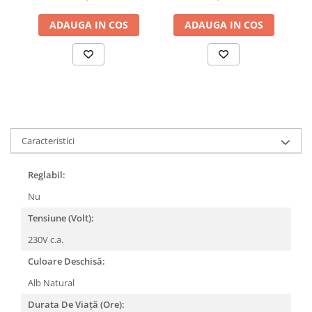
IP65 140°X70° Ra≥80
ADAUGA IN COS
ADAUGA IN COS
Caracteristici
Reglabil:
Nu
Tensiune (Volt):
230V c.a.
Culoare Deschisă:
Alb Natural
Durata De Viață (Ore):