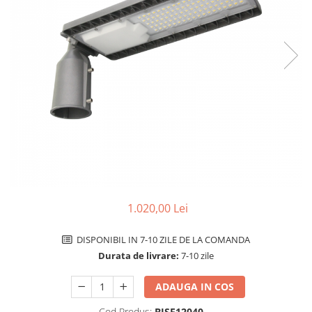
Comutatoare / Detectoare PIR
Buton on off
Senzori de miscare
Stechere si Cuple
1.020,00 Lei
DISPONIBIL IN 7-10 ZILE DE LA COMANDA
Durata de livrare:
7-10 zile
ADAUGA IN COS
Cod Produs:
BISE12040