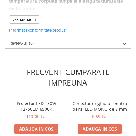
temperatura corpului lămpii și a asigura durata de
viață lunga
Lumini LED cu fibra optica
Sursa fibra optica
VEZI MAI MULT
Specificatii
Cablu Fibra Optica LED
Informatii conformitate produs
Dimensiune
741X120X35mm
Review-uri
(0)
Material
Aluminiu
Indice de Protectie A
IP65
Durata Medie De Viata
30.000 de ore
FRECVENT CUMPARATE
Tehnologie
LED
IMPREUNA
Caracteristici Optice
Lumeni
15000 Lm
Proiector LED 150W
Conector unghiular pentru
Culoare lumina
Lumina rece
12750LM 6500K
benzi LED MONO de 8 mm
315x280mm
113,00 Lei
0,59 Lei
Unghi Lumina
90 grade
ADAUGA IN COS
ADAUGA IN COS
Kelvin
6500K