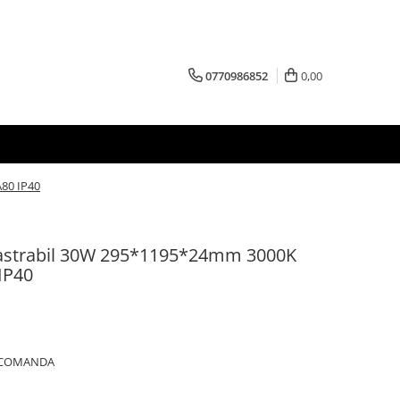
0770986852
0,00
80 IP40
strabil 30W 295*1195*24mm 3000K
IP40
A COMANDA