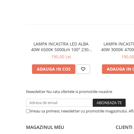
Lumini LED cu fibra optica
Sursa fibra optica
Cablu Fibra Optica LED
LAMPA INCASTRA LED ALBA
LAMPA INCAST
40W 6500K 5000Lm 100° 230V
40W 3000K 4700
AC Ra80 Φ230*77MM
AC Ra80 Φ
190,00 Lei
190,00
ADAUGA IN COS
ADAUGA IN 
Newsletter
Nu rata ofertele si promotiile noastre
Vreau sa primesc newsletter cu promotiile magazinului. Af
MAGAZINUL MEU
CLIENTI