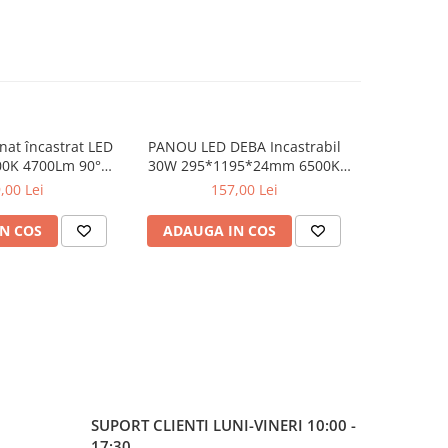
nat încastrat LED
PANOU LED DEBA Incastrabil
Corp încas
00K 4700Lm 90°
30W 295*1195*24mm 6500K
3000K 46
a80 Φ230*77MM
3600Lm 230VAC RA80 IP40
Ra8
,00 Lei
157,00 Lei
N COS
ADAUGA IN COS
ADAUG
SUPORT CLIENTI
LUNI-VINERI 10:00 -
17:30