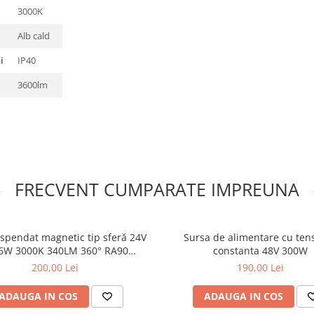
3000K
Alb cald
i
IP40
3600lm
FRECVENT CUMPARATE IMPREUNA
spendat magnetic tip sferă 24V
Sursa de alimentare cu ten
6W 3000K 340LM 360° RA90
constanta 48V 300W
Ø150*150
200,00 Lei
190,00 Lei
ADAUGA IN COS
ADAUGA IN COS