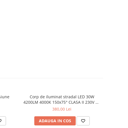
siune
Corp de iluminat stradal LED 30W
Corp De
4200LM 4000K 150x75° CLASA II 230V AC
26000LM 4
IP66
380,00 Lei
ADAUGA IN COS
AD