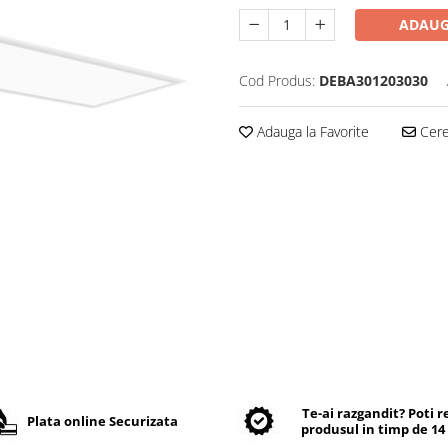
ADAUG
Cod Produs:
DEBA301203030
Adauga la Favorite
Cere 
Te-ai razgandit? Poti 
Plata online Securizata
produsul in timp de 14 