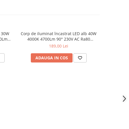
l 30W
Corp de iluminat încastrat LED alb 40W
PANOU LED
00Lm
4000K 4700Lm 90° 230V AC Ra80
295*1195
Φ230*77MM
23
189,00 Lei
ADAUGA IN COS
ADAU