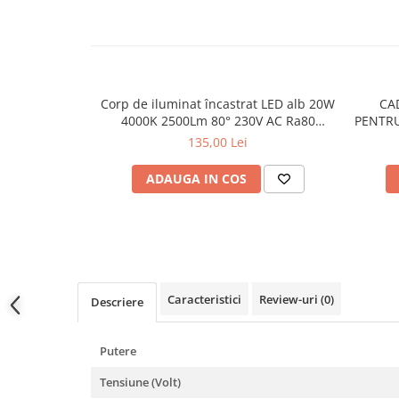
Lampi de tavan
Spoturi LED
Corpuri de Iluminat pe Sina LED
Sina magnetica LED 48V
Corp de iluminat încastrat LED alb 20W
CA
4000K 2500Lm 80° 230V AC Ra80
PENTRU
Sina Magnetica Slim 5mm 24V
Φ140*63MM
135,00 Lei
Corpuri de Iluminat Industriale LED
ADAUGA IN COS
Corpuri de Iluminat Stradal
LED
Corpuri EXIT
Corpuri Industriale LED
Caracteristici
Review-uri
(0)
Corpuri liniare LED
Descriere
Panouri LED
Putere
Proiectoare LED magazin pe
sina 220V
Tensiune (Volt)