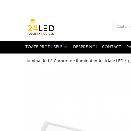
Toate Produsele
Banda LED
Banda Led COB
TOATE PRODUSELE
DESPRE NOI
CONTACT
P
Banda LED 12V
iluminat led /
Corpuri de Iluminat Industriale LED /
P
Banda LED RGB
Banda LED 24V
Furtun Luminos
Banda LED 220V
Banda Digitala
Accesorii banda led
Conectori banda led