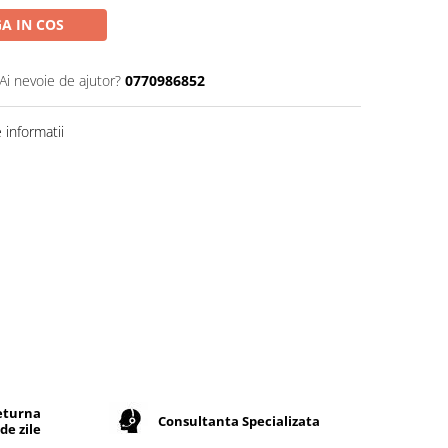
A IN COS
Ai nevoie de ajutor?
0770986852
informatii
returna
Consultanta Specializata
de zile