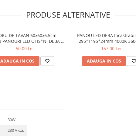
PRODUSE ALTERNATIVE
DRU DE TAVAN 60x60x6.5cm
PANOU LED DEBA Incastrabi
 PANOURI LED OTIS*N, DEBA ȘI
295*1195*24mm 4000K 36
TREGO (CU ȘURUBURI)
230VAC RA80 IP40
50,00 Lei
157,00 Lei
ADAUGA IN COS
ADAUGA IN COS
30W
230 V c.a.