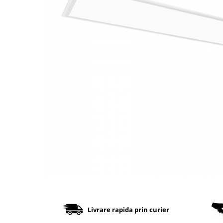
Cabluri
Comutatoare / Detectoare PIR
Buton on off
Senzori de miscare
Stechere si Cuple
Controler Banda LED
Corp iluminat LED
Lampi Suspendate
Iluminat Birou
Lampi de masa
Distribuie
pe
Lampi de perete
Facebook
Livrare rapida prin curier
Lampi de podea