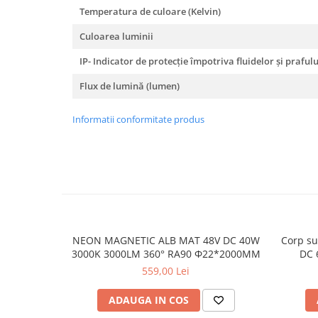
Proiector LED Fantana/Piscina
Temperatura de culoare (Kelvin)
Culoarea luminii
Modul LED
IP- Indicator de protecție împotriva fluidelor și prafulu
Profil Banda LED
Flux de lumină (lumen)
Accesorii profile led
Profil led aplicat
Informatii conformitate produs
Profil LED colt
Profil led incastrat
Profil Led Rigips
Profil LED SHADOW
Proiectoare LED
NEON MAGNETIC ALB MAT 48V DC 40W
Corp su
3000K 3000LM 360° RA90 Φ22*2000ΜΜ
DC 
Sursa Banda Led
559,00 Lei
Sursa Alimentare 12V
ADAUGA IN COS
Sursa Alimentare 24V