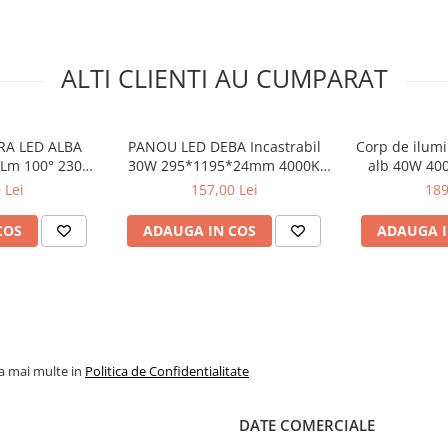
ALTI CLIENTI AU CUMPARAT
RA LED ALBA
PANOU LED DEBA Incastrabil
Corp de ilumi
Lm 100° 230V
30W 295*1195*24mm 4000K
alb 40W 40
230*77MM
3600Lm 230VAC RA80 IP40
230V AC R
 Lei
157,00 Lei
189
COS
ADAUGA IN COS
ADAUGA I
la mai multe in
Politica de Confidentialitate
DATE COMERCIALE