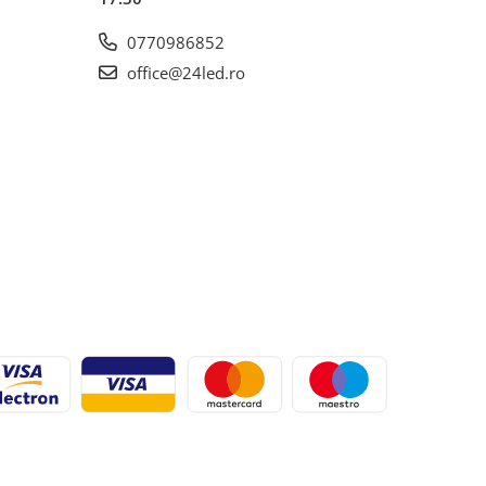
0770986852
office@24led.ro