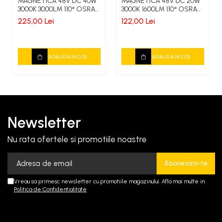
MAGNETICA 48V DC 40W
MAGNETICA 48V DC 20W
3000K 3000LM 110° OSRAM
3000K 1600LM 110° OSRAM
RA90 L1200MM
RA90 L600MM
225,00 Lei
122,00 Lei
ADAUGA IN COS
ADAUGA IN COS
Newsletter
Nu rata ofertele si promotiile noastre
Vreau sa primesc newsletter cu promotiile magazinului. Afla mai multe in
Politica de Confidentialitate