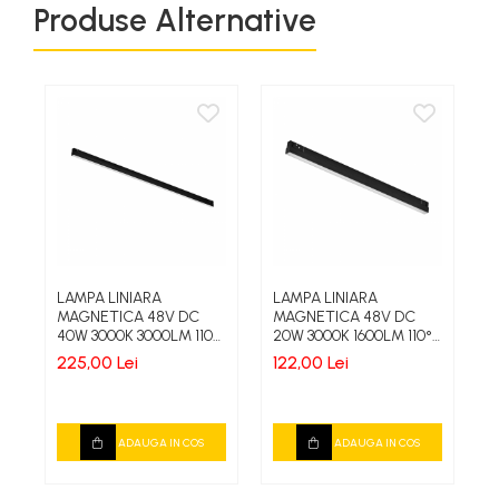
Produse Alternative
Proiectoare LED magazin pe
sina 220V
Proiector LED
Fantana/Piscina
Modul LED
Profil Banda LED
Accesorii profile led
Profil led aplicat
LAMPA LINIARA
LAMPA LINIARA
S
MAGNETICA 48V DC
MAGNETICA 48V DC
M
Profil LED colt
40W 3000K 3000LM 110°
20W 3000K 1600LM 110°
A
OSRAM RA90 L1200MM
OSRAM RA90 L600MM
2
Profil led incastrat
225,00 Lei
122,00 Lei
1
Profil Led Rigips
Profil LED SHADOW
ADAUGA IN COS
ADAUGA IN COS
Proiectoare LED