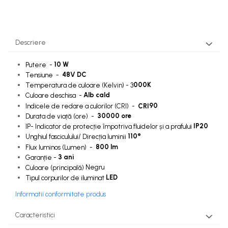
Sursa Banda Led
Sursa Alimentare 12V
Descriere
Sursa Alimentare 24V
10 W
Putere -
48V DC
Tensiune -
Lumini LED cu fibra optica
000K
Temperatura de culoare (Kelvin) - 3
Sursa fibra optica
Alb cald
Culoare deschisa -
90
Cablu Fibra Optica LED
Indicele de redare a culorilor (CRI) -
CRI
30000 ore
Durata de viață (ore) -
IP20
IP- Indicator de protecție împotriva fluidelor și a prafului
110°
Unghiul fasciculului/ Direcția luminii
800 lm
Flux luminos (Lumen) -
3 ani
Garanție -
Negru
Culoare (principală)
LED
Tipul corpurilor de iluminat
Informatii conformitate produs
Caracteristici