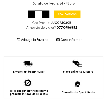
Lampi de podea
Durata de livrare:
24 - 48 ore
Lampi de tavan
ADAUGA IN COS
Spoturi LED
Cod Produs:
LUCCA1030B
Ai nevoie de ajutor?
0770986852
Corpuri de Iluminat pe Sina LED
Sina magnetica LED 48V
Adauga la Favorite
Cere informatii
Sina Magnetica Slim 5mm
24V
Corpuri de Iluminat Industriale LED
Corpuri de Iluminat Stradal
Livrare rapida prin curier
Plata online Securizata
LED
Corpuri EXIT
Corpuri Industriale LED
Te-ai razgandit? Poti returna
Consultanta Specializata
produsul in timp de 14 de zile
Corpuri liniare LED
Panouri LED