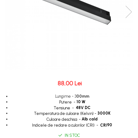
Cabluri
Comutatoare / Detectoare PIR
Buton on off
Senzori de miscare
Stechere si Cuple
Controler Banda LED
88,00 Lei
Corp iluminat LED
Lungime - 3
00mm
Lampi Suspendate
10 W
Putere -
48V DC
Iluminat Birou
Tensiune -
3000K
Temperatura de culoare (Kelvin) -
Lampi de masa
Alb cald
Culoare deschisa -
90
Indicele de redare a culorilor (CRI) -
CRI
Lampi de perete
IN STOC