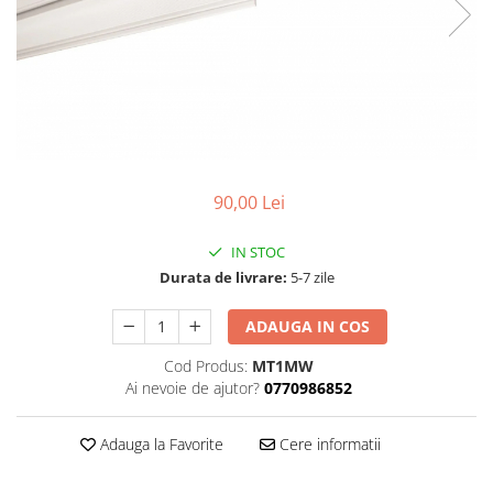
Cabluri
Comutatoare / Detectoare PIR
Buton on off
Senzori de miscare
90,00 Lei
Stechere si Cuple
Controler Banda LED
IN STOC
Durata de livrare:
5-7 zile
Corp iluminat LED
ADAUGA IN COS
Lampi Suspendate
Iluminat Birou
Cod Produs:
MT1MW
Ai nevoie de ajutor?
0770986852
Lampi de masa
Lampi de perete
Adauga la Favorite
Cere informatii
Lampi de podea