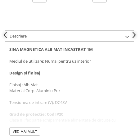
Proiector LED Fantana/Piscina
Modul LED
Profil Banda LED
Descriere
Accesorii profile led
Profil led aplicat
SINA MAGNETICA ALB MAT INCASTRAT 1M
Profil LED colt
Mediul de utilizare: Numai pentru uz interior
Profil led incastrat
Design și finisaj
Profil Led Rigips
Finisaj : Alb Mat
Profil LED SHADOW
Material Corp: Aluminiu Pur
Tensiunea de intrare (V): DC48V
Proiectoare LED
Grad de protecție: Cod IP20
Sursa Banda Led
Clasa III: fac parte echipamentele alimentate de circuite cu
Sursa Alimentare 12V
tensiune foarte mică ( 48V, 50V, 25V, 12V)
VEZI MAI MULT
Sursa Alimentare 24V