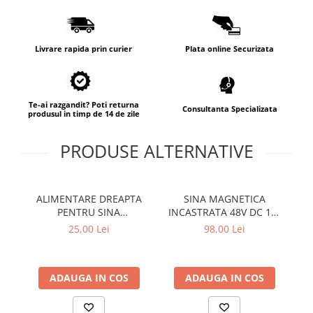
Lampi de tavan
Spoturi LED
Livrare rapida prin curier
Plata online Securizata
Corpuri de Iluminat pe Sina LED
Sina magnetica LED 48V
Sina Magnetica Slim 5mm 24V
Te-ai razgandit? Poti returna
Consultanta Specializata
produsul in timp de 14 de zile
Corpuri de Iluminat Industriale LED
PRODUSE ALTERNATIVE
Corpuri de Iluminat Stradal
LED
Corpuri EXIT
ALIMENTARE DREAPTA
SINA MAGNETICA
PENTRU SINA
INCASTRATA 48V DC 1M
Corpuri Industriale LED
MAGNETICA 48V DC ALB
NEGRU MAT
25,00 Lei
98,00 Lei
Corpuri liniare LED
MAT
Panouri LED
ADAUGA IN COS
ADAUGA IN COS
Proiectoare LED magazin pe
sina 220V