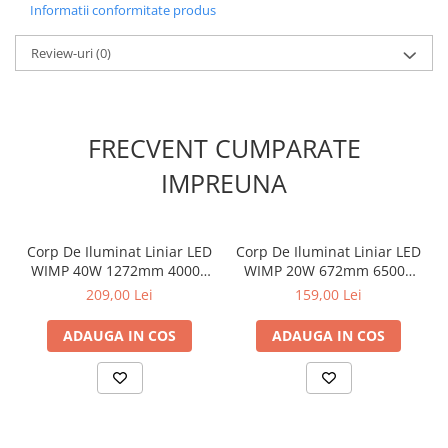
Informatii conformitate produs
Lumini LED cu fibra optica
Review-uri
(0)
Sursa fibra optica
Cablu Fibra Optica LED
FRECVENT CUMPARATE
IMPREUNA
Corp De Iluminat Liniar LED
Corp De Iluminat Liniar LED
WIMP 40W 1272mm 4000K
WIMP 20W 672mm 6500K
5800Lm 120° IP66 ΙΚ10 Ra80
2900Lm 120° IP66 ΙΚ10 Ra80
209,00 Lei
159,00 Lei
230V AC
230V AC
ADAUGA IN COS
ADAUGA IN COS