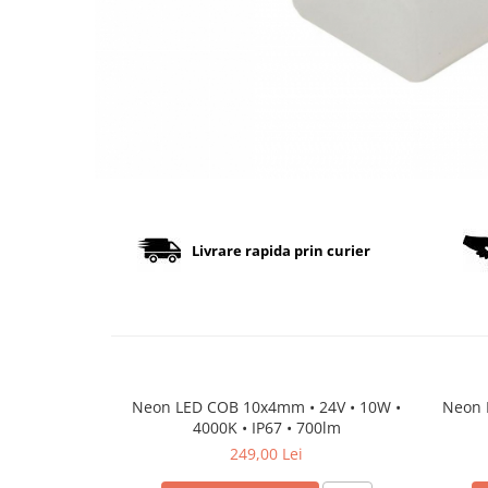
Cabluri
Comutatoare / Detectoare PIR
Buton on off
Senzori de miscare
Stechere si Cuple
Controler Banda LED
Livrare rapida prin curier
Corp iluminat LED
Lampi Suspendate
Iluminat Birou
Lampi de masa
Neon LED COB 10x4mm • 24V • 10W •
Neon 
4000K • IP67 • 700lm
Lampi de perete
249,00 Lei
Lampi de podea