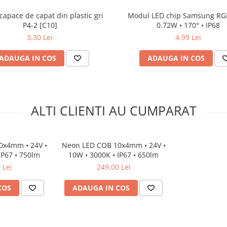
capace de capat din plastic gri
Modul LED chip Samsung RGB
P4-2 [C10]
0.72W • 170° • IP68
3,30 Lei
4,99 Lei
ADAUGA IN COS
ADAUGA IN COS
ALTI CLIENTI AU CUMPARAT
0x4mm • 24V •
Neon LED COB 10x4mm • 24V •
IP67 • 750lm
10W • 3000K • IP67 • 650lm
 Lei
249,00 Lei
COS
ADAUGA IN COS