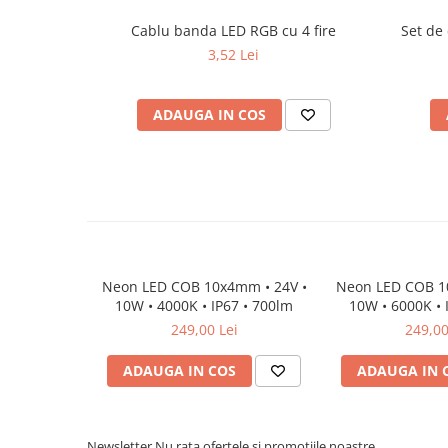
Proiector LED Fantana/Piscina
Cablu banda LED RGB cu 4 fire
Set de 
Modul LED
3,52 Lei
Profil Banda LED
ADAUGA IN COS
Accesorii profile led
Profil led aplicat
Profil LED colt
Profil led incastrat
Profil Led Rigips
Profil LED SHADOW
Neon LED COB 10x4mm • 24V •
Neon LED COB 1
10W • 4000K • IP67 • 700lm
10W • 6000K • 
249,00 Lei
249,00
Proiectoare LED
ADAUGA IN COS
ADAUGA IN 
Sursa Banda Led
Sursa Alimentare 12V
Sursa Alimentare 24V
Newsletter
Nu rata ofertele si promotiile noastre