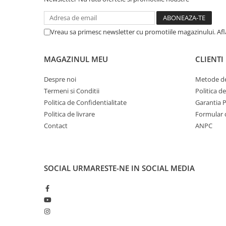
Lumini LED cu fibra optica
Sursa fibra optica
Vreau sa primesc newsletter cu promotiile magazinului. Af
Cablu Fibra Optica LED
MAGAZINUL MEU
CLIENTI
Despre noi
Metode de
Termeni si Conditii
Politica d
Politica de Confidentialitate
Garantia 
Politica de livrare
Formular 
Contact
ANPC
SOCIAL
URMARESTE-NE IN SOCIAL MEDIA