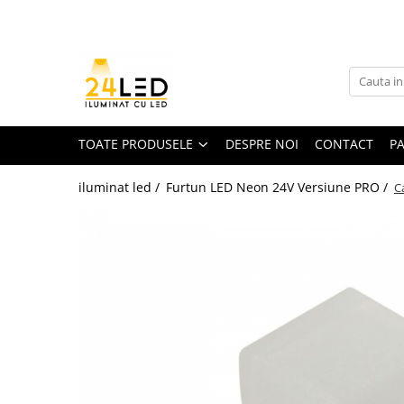
Toate Produsele
Banda LED
Banda Led COB
TOATE PRODUSELE
DESPRE NOI
CONTACT
P
Banda LED 12V
iluminat led /
Furtun LED Neon 24V Versiune PRO /
C
Banda LED RGB
Banda LED 24V
Furtun Luminos
Banda LED 220V
Banda Digitala
Accesorii banda led
Conectori banda led