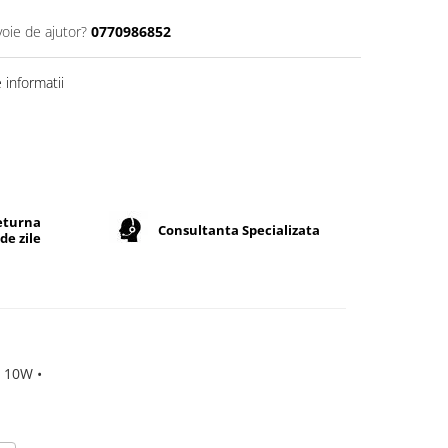
voie de ajutor?
0770986852
informatii
returna
Consultanta Specializata
de zile
 10W •