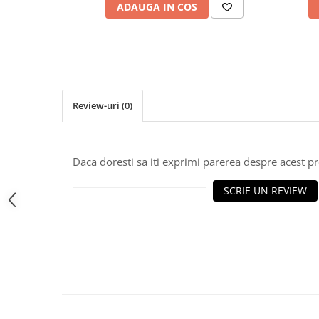
Lampi de tavan
ADAUGA IN COS
Spoturi LED
Corpuri de Iluminat pe Sina LED
Sina magnetica LED 48V
Sina Magnetica Slim 5mm 24V
Review-uri
(0)
Corpuri de Iluminat Industriale LED
Corpuri de Iluminat Stradal
Daca doresti sa iti exprimi parerea despre acest 
LED
SCRIE UN REVIEW
Corpuri EXIT
Corpuri Industriale LED
Corpuri liniare LED
Panouri LED
Proiectoare LED magazin pe
sina 220V