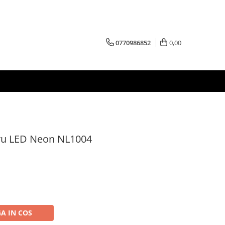
0770986852
0,00
tru LED Neon NL1004
A IN COS