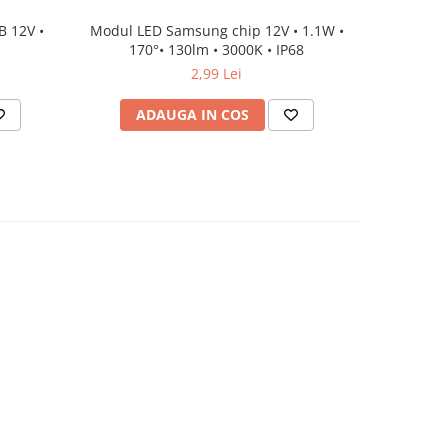
 12V •
Modul LED Samsung chip 12V • 1.1W •
Conector 
170°• 130lm • 3000K • IP68
2,99 Lei
ADAUGA IN COS
AD