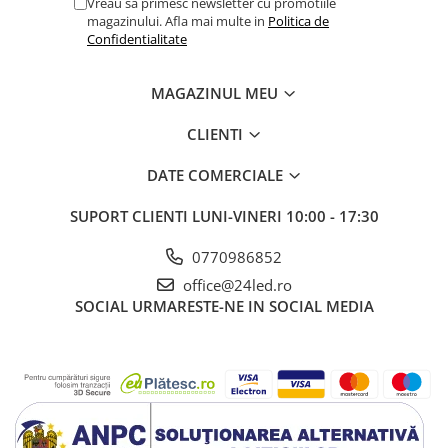
Vreau sa primesc newsletter cu promotiile
Lampi de tavan
magazinului. Afla mai multe in
Politica de
Spoturi LED
Confidentialitate
Corpuri de Iluminat pe Sina LED
MAGAZINUL MEU
Sina magnetica LED 48V
CLIENTI
Sina Magnetica Slim 5mm 24V
DATE COMERCIALE
Corpuri de Iluminat Industriale LED
SUPORT CLIENTI
LUNI-VINERI 10:00 - 17:30
Corpuri de Iluminat Stradal
LED
0770986852
Corpuri EXIT
office@24led.ro
SOCIAL
URMARESTE-NE IN SOCIAL MEDIA
Corpuri Industriale LED
Corpuri liniare LED
Panouri LED
Proiectoare LED magazin pe
sina 220V