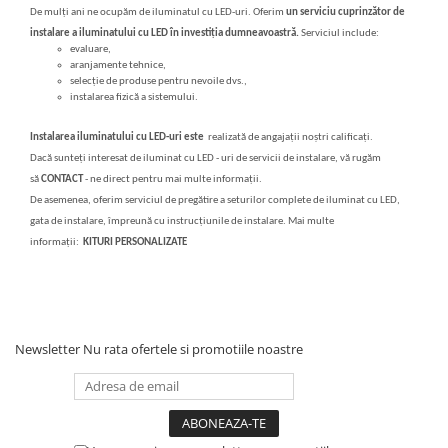
De mulți ani ne ocupăm de iluminatul cu LED-uri.
Oferim
un serviciu cuprinzător de
Cabluri
instalare a iluminatului cu LED în investiția dumneavoastră.
Serviciul include:
evaluare,
Comutatoare / Detectoare PIR
aranjamente tehnice,
selecție de produse pentru nevoile dvs.,
instalarea fizică a sistemului.
Buton on off
Instalarea iluminatului cu LED-uri este
realizată de angajații noștri calificați.
Senzori de miscare
Dacă sunteți interesat de iluminat cu
LED -
uri de
servicii de
instalare, vă rugăm
Stechere si Cuple
să
CONTACT
- ne direct
pentru mai multe informații.
De asemenea, oferim serviciul de pregătire a seturilor complete de iluminat cu LED,
gata de instalare, împreună cu instrucțiunile de instalare.
Mai multe
Controler Banda LED
informații:
KITURI PERSONALIZATE
Corp iluminat LED
Lampi Suspendate
Iluminat Birou
Newsletter
Nu rata ofertele si promotiile noastre
Lampi de masa
Lampi de perete
Lampi de podea