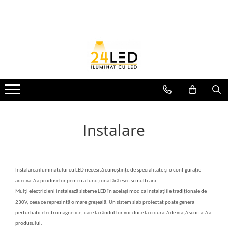
Toate Produsele
Banda LED
Banda Led COB
Banda LED 12V
Banda LED RGB
Instalare
Banda LED 24V
Furtun Luminos
Banda LED 220V
Instalarea iluminatului cu LED necesită cunoștințe de specialitate și o configurație
Banda Digitala
adecvată a produselor pentru a funcționa fără eșec și mulți ani.
Accesorii banda led
Mulți electricieni instalează sisteme LED în același mod ca instalațiile tradiționale de
230V, ceea ce reprezintă o mare greșeală.
Un sistem slab proiectat poate genera
Conectori banda led
perturbații electromagnetice, care la rândul lor vor duce la o durată de viață scurtată a
produsului.