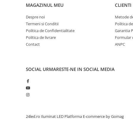
SFATURI DE INSTALARE
MAGAZINUL MEU
CLIENTI
distanta minima a modulului fata de fata elementului 
alimentare: surse de alimentare cu tensiune constantă 
Despre noi
Metode de
conexiuni electrice: lipire sau blocuri de conectare
Termeni si Conditii
Politica d
Politica de Confidentialitate
Garantia 
Politica de livrare
Formular 
Contact
ANPC
SOCIAL
URMARESTE-NE IN SOCIAL MEDIA
24led.ro Iluminat LED
Platforma E-commerce by Gomag