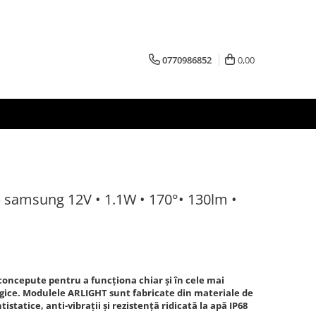
0770986852
0,00
p samsung 12V • 1.1W • 170°• 130lm •
oncepute pentru a funcționa chiar și în cele mai
gice. Modulele ARLIGHT sunt fabricate din materiale de
tistatice, anti-vibrații și rezistență ridicată la apă IP68