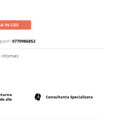
A IN COS
ajutor?
0770986852
informatii
returna
Consultanta Specializata
de zile