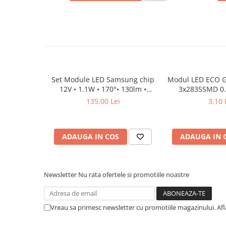
Clasa de etanșeitate IP68 - modul LED impermeabil și re
APLICARE MODULE LED
Lumini LED cu fibra optica
iluminat publicitar
iluminat banner
Sursa fibra optica
iluminarea literelor spațialei
Cablu Fibra Optica LED
iluminat pentru cuferele de publicitate
iluminat de decor
INSTALARE MODUL LED
Set Module LED Samsung chip
Modul LED ECO
12V • 1.1W • 170°• 130lm •
Scoateți hârtia de pe bandă
3000K • IP68
135,00 Lei
3,10 
Lipiți modulul pe o podea curată, vă recomandăm și fixaț
ADAUGA IN COS
ADAUGA IN 
Newsletter
Nu rata ofertele si promotiile noastre
Vreau sa primesc newsletter cu promotiile magazinului. Af