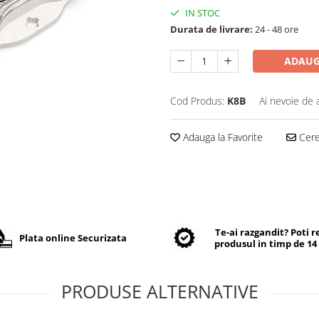
IN STOC
Durata de livrare:
24 - 48 ore
ADAUG
Cod Produs:
K8B
Ai nevoie de 
Adauga la Favorite
Cere 
Te-ai razgandit? Poti 
Plata online Securizata
produsul in timp de 14 
PRODUSE ALTERNATIVE