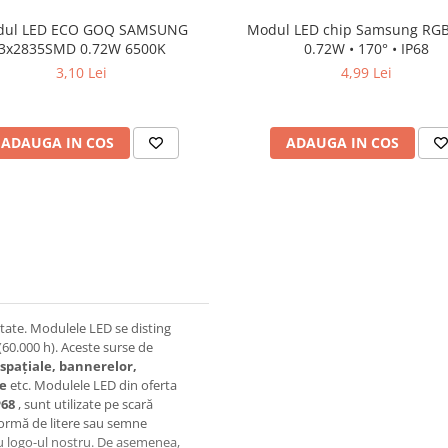
dul LED ECO GOQ SAMSUNG
Modul LED chip Samsung RGB
3x2835SMD 0.72W 6500K
0.72W • 170° • IP68
3,10 Lei
4,99 Lei
ADAUGA IN COS
ADAUGA IN COS
litate. Modulele LED se disting
(60.000 h). Aceste surse de
 spațiale, bannerelor,
te
etc. Modulele LED din oferta
P68
, sunt utilizate pe scară
formă de litere sau semne
u logo-ul nostru. De asemenea,