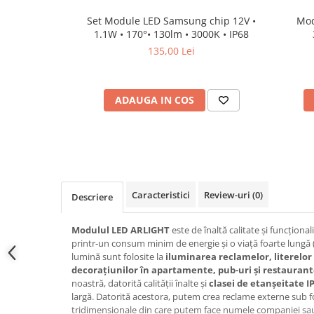
Lampi de tavan
Set Module LED Samsung chip 12V •
Mo
Spoturi LED
1.1W • 170°• 130lm • 3000K • IP68
135,00 Lei
Corpuri de Iluminat pe Sina LED
Sina magnetica LED 48V
ADAUGA IN COS
Sina Magnetica Slim 5mm 24V
Corpuri de Iluminat Industriale LED
Corpuri de Iluminat Stradal
LED
Corpuri EXIT
Caracteristici
Review-uri
(0)
Descriere
Corpuri Industriale LED
Modulul LED ARLIGHT
este de înaltă calitate și funcționa
Corpuri liniare LED
printr-un consum minim de energie și o viață foarte lungă 
lumină sunt folosite la
iluminarea reclamelor, literelor
Panouri LED
decorațiunilor în apartamente, pub-uri și restauran
Proiectoare LED magazin pe
noastră, datorită calității înalte și
clasei de etanșeitate I
sina 220V
largă. Datorită acestora, putem crea reclame externe sub 
tridimensionale din care putem face numele companiei sa