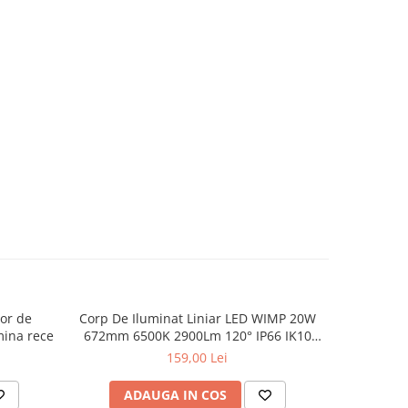
or de
Corp De Iluminat Liniar LED WIMP 20W
LED LIN
mina rece
672mm 6500K 2900Lm 120° IP66 ΙΚ10
5000K
Ra80 230V AC
159,00 Lei
ADAUGA IN COS
AD