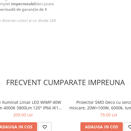
omplet
impermeabil
deci poate
perioadă de garanție de 5
 diverse culori și cu diode LED
FRECVENT CUMPARATE IMPREUNA
 Iluminat Liniar LED WIMP 40W
Proiector SMD Deco cu senz
80% din puterea nominală a
 4000K 5800Lm 120° IP66 ΙΚ10
miscare, 20W=100W, 6000k, lu
 de 80% din puterea nominală a
Ra80 230V AC
209,00 Lei
79,00 Lei
ră
ADAUGA IN COS
ADAUGA IN COS