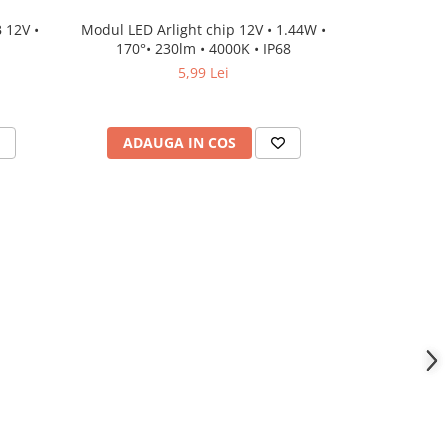
 12V •
Modul LED Arlight chip 12V • 1.44W •
Modul LED Ar
170°• 230lm • 4000K • IP68
170°• 
5,99 Lei
ADAUGA IN COS
ADAU