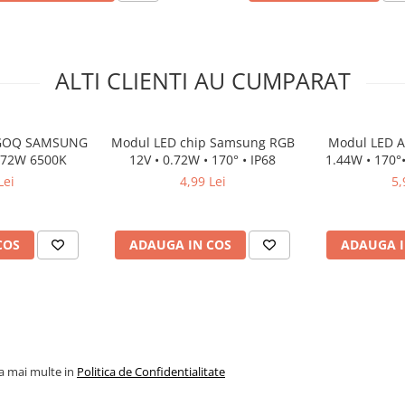
zistent la deteriorări mecanice
ALTI CLIENTI AU CUMPARAT
 GOQ SAMSUNG
Modul LED chip Samsung RGB
Modul LED Ar
3x2835SMD 0.72W 6500K
12V • 0.72W • 170° • IP68
1.44W • 170°•
Lei
4,99 Lei
5,
i-l cu lipici de montaj
COS
ADAUGA IN COS
ADAUGA I
la mai multe in
Politica de Confidentialitate