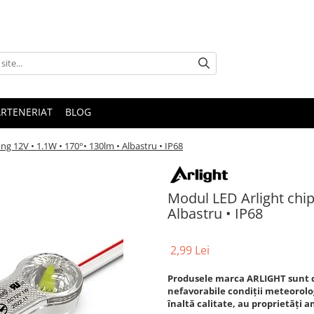
ARTENERIAT
BLOG
g 12V • 1.1W • 170°• 130lm • Albastru • IP68
Modul LED Arlight chi
Albastru • IP68
2,99 Lei
Produsele marca ARLIGHT sunt c
nefavorabile condiții meteorolo
înaltă calitate, au proprietăți an