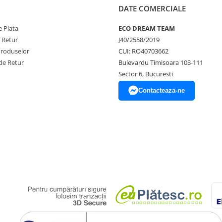
DATE COMERCIALE
iluminat: 50 mm
stabilizată de 12VDC
 Plata
ECO DREAM TEAM
e Retur
J40/2558/2019
Produselor
CUI: RO40703662
de Retur
Bulevardu Timisoara 103-111
Sector 6, Bucuresti
Contacteaza-ne