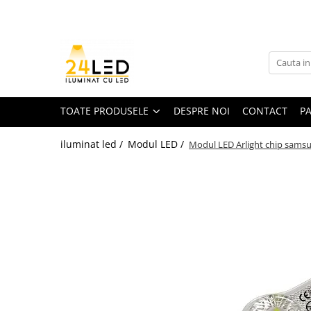
Toate Produsele
Banda LED
Banda Led COB
TOATE PRODUSELE
DESPRE NOI
CONTACT
P
Banda LED 12V
iluminat led /
Modul LED /
Modul LED Arlight chip samsun
Banda LED RGB
Banda LED 24V
Furtun Luminos
Banda LED 220V
Banda Digitala
Accesorii banda led
Conectori banda led