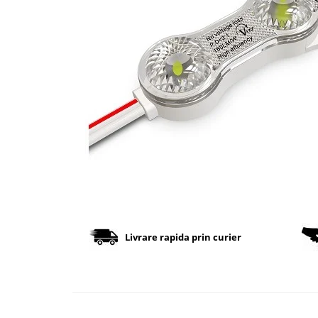
Cabluri
Comutatoare / Detectoare PIR
Buton on off
Senzori de miscare
Stechere si Cuple
Controler Banda LED
Corp iluminat LED
Lampi Suspendate
Iluminat Birou
Livrare rapida prin curier
Lampi de masa
Lampi de perete
Lampi de podea