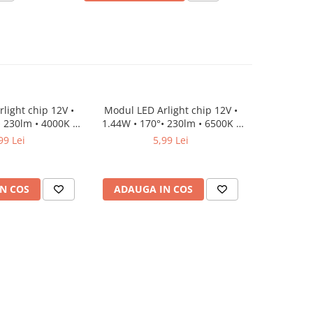
light chip 12V •
Modul LED Arlight chip 12V •
Set Modul
 230lm • 4000K •
1.44W • 170°• 230lm • 6500K •
12V • 1.
IP68
IP68
6
99 Lei
5,99 Lei
N COS
ADAUGA IN COS
ADAUG