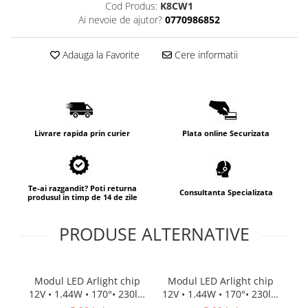
Lampi de tavan
Cod Produs:
K8CW1
Ai nevoie de ajutor?
0770986852
Spoturi LED
Adauga la Favorite
Cere informatii
Corpuri de Iluminat pe Sina LED
Sina magnetica LED 48V
Sina Magnetica Slim 5mm 24V
Livrare rapida prin curier
Plata online Securizata
Corpuri de Iluminat Industriale LED
Corpuri de Iluminat Stradal
LED
Corpuri EXIT
Te-ai razgandit? Poti returna
Consultanta Specializata
produsul in timp de 14 de zile
Corpuri Industriale LED
PRODUSE ALTERNATIVE
Corpuri liniare LED
Panouri LED
Proiectoare LED magazin pe
Modul LED Arlight chip
Modul LED Arlight chip
Mo
sina 220V
12V • 1.44W • 170°• 230lm
12V • 1.44W • 170°• 230lm
RG
• 10000K • IP68
• 6500K • IP68