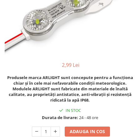
Cabluri
Comutatoare / Detectoare PIR
Buton on off
Senzori de miscare
Stechere si Cuple
2,99 Lei
Controler Banda LED
Produsele marca ARLIGHT sunt concepute pentru a funcționa
chiar și în cele mai nefavorabile condiții meteorologice.
Corp iluminat LED
Modulele ARLIGHT sunt fabricate din materiale de înaltă
Lampi Suspendate
calitate, au proprietăți antistatice, anti-vibrații și rezistență
ridicată la apă IP68.
Iluminat Birou
IN STOC
Lampi de masa
Durata de livrare:
24 - 48 ore
Lampi de perete
ADAUGA IN COS
Lampi de podea