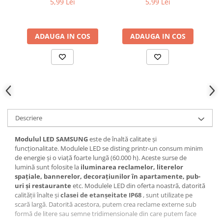
Proiector LED Fantana/Piscina
5,99 Lei
5,99 Lei
Modul LED
ADAUGA IN COS
ADAUGA IN COS
Profil Banda LED
Accesorii profile led
Profil led aplicat
Profil LED colt
Profil led incastrat
Descriere
Profil Led Rigips
Profil LED SHADOW
Modulul LED SAMSUNG
este de înaltă calitate și
funcționalitate. Modulele LED se disting printr-un consum minim
de energie și o viață foarte lungă (60.000 h). Aceste surse de
Proiectoare LED
lumină sunt folosite la
iluminarea reclamelor, literelor
spațiale, bannerelor, decorațiunilor în apartamente, pub-
Sursa Banda Led
uri și restaurante
etc. Modulele LED din oferta noastră, datorită
calității înalte și
clasei de etanșeitate IP68
, sunt utilizate pe
Sursa Alimentare 12V
scară largă. Datorită acestora, putem crea reclame externe sub
Sursa Alimentare 24V
formă de litere sau semne tridimensionale din care putem face