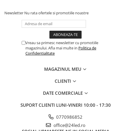
SFATURI DE INSTALARE
distanta minima a modulului fata de fata elementului
Newsletter
Nu rata ofertele si promotiile noastre
iluminat: 140 mm
alimentare: surse de alimentare cu tensiune constantă
stabilizată de 12VDC
conexiuni electrice: lipire sau blocuri de conectare
Vreau sa primesc newsletter cu promotiile
magazinului. Afla mai multe in
Politica de
Confidentialitate
MAGAZINUL MEU
CLIENTI
DATE COMERCIALE
SUPORT CLIENTI
LUNI-VINERI 10:00 - 17:30
0770986852
office@24led.ro