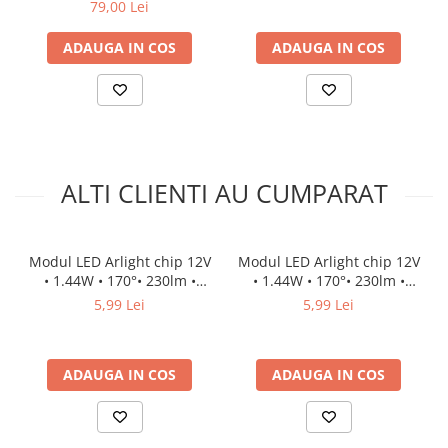
60W
79,00 Lei
conexiune fiabilă a modulului - galvanic paralel (lipit)
Clasa de etanșeitate IP68 - modul LED impermeabil și rezistent
ADAUGA IN COS
ADAUGA IN COS
la deteriorări mecanice
APLICARE MODULE LED
iluminat publicitar
iluminat banner
iluminarea literelor spațialei
iluminat pentru cuferele de publicitate
iluminat de decor
INSTALARE MODUL LED
ALTI CLIENTI AU CUMPARAT
Scoateți hârtia de pe bandă
Modul LED Arlight chip 12V
Lipiți modulul pe o podea curată, vă recomandăm și fixați-l cu
Modul LED Arlight chip 12V
• 1.44W • 170°• 230lm •
lipici de montaj
• 1.44W • 170°• 230lm •
10000K • IP68
6500K • IP68
5,99 Lei
5,99 Lei
ADAUGA IN COS
ADAUGA IN COS