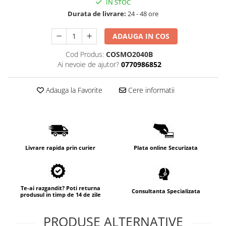
IN STOC
Lampi de tavan
Durata de livrare:
24 - 48 ore
Spoturi LED
ADAUGA IN COS
Corpuri de Iluminat pe Sina LED
Cod Produs:
COSMO2040B
Sina magnetica LED 48V
Ai nevoie de ajutor?
0770986852
Sina Magnetica Slim 5mm 24V
Adauga la Favorite
Cere informatii
Corpuri de Iluminat Industriale LED
Corpuri de Iluminat Stradal
LED
Corpuri EXIT
Livrare rapida prin curier
Plata online Securizata
Corpuri Industriale LED
Corpuri liniare LED
Panouri LED
Te-ai razgandit? Poti returna
Consultanta Specializata
produsul in timp de 14 de zile
Proiectoare LED magazin pe
sina 220V
PRODUSE ALTERNATIVE