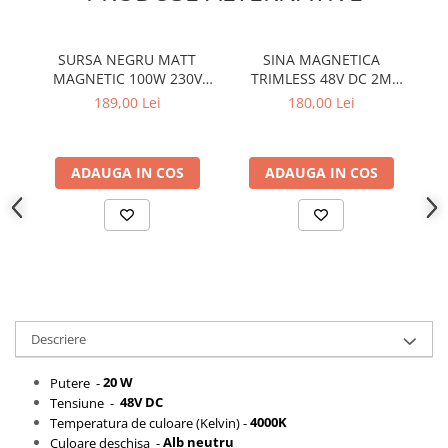
Proiector LED Fantana/Piscina
Modul LED
SURSA NEGRU MATT
SINA MAGNETICA
A
MAGNETIC 100W 230V
TRIMLESS 48V DC 2M
AC- 48V DC IP20 2.1A 250
NEGRU MAT
Profil Banda LED
189,00 Lei
180,00 Lei
* 23.5 * 45MM
Accesorii profile led
Profil led aplicat
ADAUGA IN COS
ADAUGA IN COS
Profil LED colt
Profil led incastrat
Profil Led Rigips
Profil LED SHADOW
Proiectoare LED
Descriere
Sursa Banda Led
20 W
Putere -
48V DC
Tensiune -
Sursa Alimentare 12V
4000K
Temperatura de culoare (Kelvin) -
Sursa Alimentare 24V
Alb neutru
Culoare deschisa -