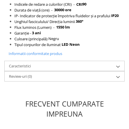
90
Indicele de redare a culorilor (CRI) -
CRI
30000 ore
Durata de viață (ore) -
Lumini LED cu fibra optica
IP20
IP- Indicator de protecție împotriva fluidelor și a prafului
Sursa fibra optica
360°
Unghiul fasciculului/ Direcția luminii
1550 lm
Cablu Fibra Optica LED
Flux luminos (Lumen) -
3 ani
Garanție -
Negru
Culoare (principală)
LED Neon
Tipul corpurilor de iluminat
Informatii conformitate produs
Caracteristici
Review-uri
(0)
FRECVENT CUMPARATE
IMPREUNA