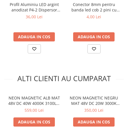
Profil Aluminiu LED argint
Conector 8mm pentru
anodizat P4-2 Dispersor
banda led cob 2 pini cu
opal 2M
cablu
36,00 Lei
4,00 Lei
ADAUGA IN COS
ADAUGA IN COS
ALTI CLIENTI AU CUMPARAT
NEON MAGNETIC ALB MAT
NEON MAGNETIC NEGRU
48V DC 40W 4000K 3100LM
MAT 48V DC 20W 3000K
360° RA90 Φ22*2000ΜΜ
1500LM 360° RA90
559,00 Lei
350,00 Lei
Φ22*1000ΜΜ
ADAUGA IN COS
ADAUGA IN COS