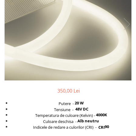
Cabluri
Comutatoare / Detectoare PIR
Buton on off
Senzori de miscare
Stechere si Cuple
Controler Banda LED
Corp iluminat LED
350,00 Lei
Lampi Suspendate
Iluminat Birou
20 W
Putere -
48V DC
Tensiune -
Lampi de masa
4000K
Temperatura de culoare (Kelvin) -
Lampi de perete
Alb neutru
Culoare deschisa -
90
Indicele de redare a culorilor (CRI) -
CRI
Lampi de podea