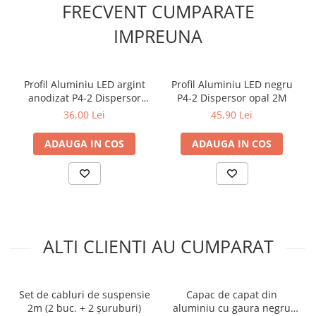
FRECVENT CUMPARATE
Lumini LED cu fibra optica
IMPREUNA
Sursa fibra optica
Cablu Fibra Optica LED
Profil Aluminiu LED argint
Profil Aluminiu LED negru
anodizat P4-2 Dispersor
P4-2 Dispersor opal 2M
opal 2M
36,00 Lei
45,90 Lei
ADAUGA IN COS
ADAUGA IN COS
ALTI CLIENTI AU CUMPARAT
Set de cabluri de suspensie
Capac de capat din
2m (2 buc. + 2 șuruburi)
aluminiu cu gaura negru