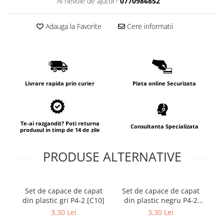
Ai nevoie de ajutor?
0770986852
Lampi de tavan
Spoturi LED
Adauga la Favorite
Cere informatii
Corpuri de Iluminat pe Sina LED
Sina magnetica LED 48V
Sina Magnetica Slim 5mm 24V
Livrare rapida prin curier
Plata online Securizata
Corpuri de Iluminat Industriale LED
Corpuri de Iluminat Stradal
LED
Te-ai razgandit? Poti returna
Consultanta Specializata
produsul in timp de 14 de zile
Corpuri EXIT
PRODUSE ALTERNATIVE
Corpuri Industriale LED
Corpuri liniare LED
Panouri LED
Set de capace de capat
Set de capace de capat
C
Proiectoare LED magazin pe
din plastic gri P4-2 [C10]
din plastic negru P4-2
sina 220V
[C10]
3,30 Lei
3,30 Lei