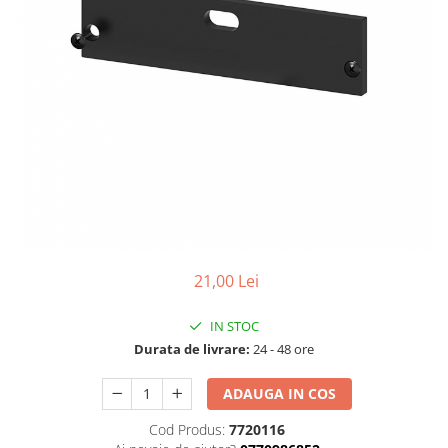
Cabluri
Comutatoare / Detectoare PIR
Buton on off
Senzori de miscare
Stechere si Cuple
Controler Banda LED
Corp iluminat LED
21,00 Lei
Lampi Suspendate
IN STOC
Iluminat Birou
Durata de livrare:
24 - 48 ore
Lampi de masa
ADAUGA IN COS
Lampi de perete
Lampi de podea
Cod Produs:
7720116