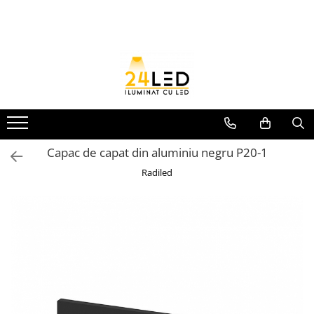
Toate Produsele
Banda LED
Banda Led COB
Banda LED 12V
Banda LED RGB
Capac de capat din aluminiu negru P20-1
Banda LED 24V
Radiled
Furtun Luminos
Banda LED 220V
Banda Digitala
Accesorii banda led
Conectori banda led