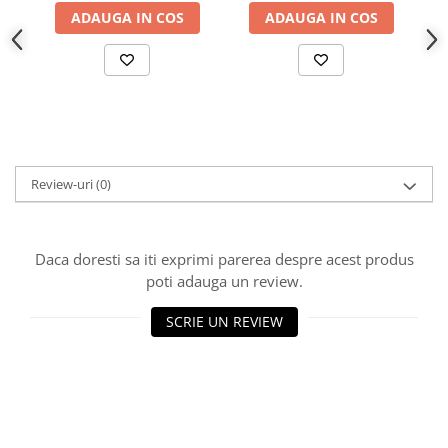
Proiector LED Fantana/Piscina
ADAUGA IN COS
ADAUGA IN COS
Modul LED
Profil Banda LED
Accesorii profile led
Profil led aplicat
Review-uri
(0)
Profil LED colt
Profil led incastrat
Profil Led Rigips
Daca doresti sa iti exprimi parerea despre acest produs
Profil LED SHADOW
poti adauga un review.
SCRIE UN REVIEW
Proiectoare LED
Sursa Banda Led
Sursa Alimentare 12V
Sursa Alimentare 24V