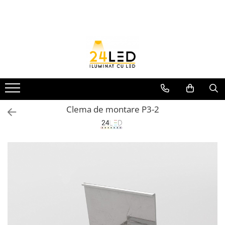
Toate Produsele
Banda LED
Banda Led COB
Banda LED 12V
Banda LED RGB
Clema de montare P3-2
Banda LED 24V
Furtun Luminos
Banda LED 220V
Banda Digitala
Accesorii banda led
Conectori banda led