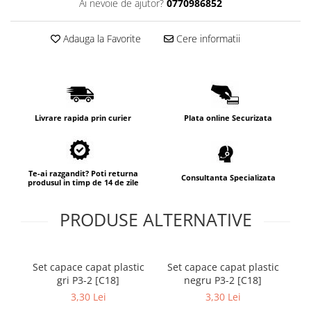
Ai nevoie de ajutor?
0770986852
Lampi de tavan
Spoturi LED
Adauga la Favorite
Cere informatii
Corpuri de Iluminat pe Sina LED
Sina magnetica LED 48V
Sina Magnetica Slim 5mm 24V
Livrare rapida prin curier
Plata online Securizata
Corpuri de Iluminat Industriale LED
Corpuri de Iluminat Stradal
LED
Te-ai razgandit? Poti returna
Consultanta Specializata
produsul in timp de 14 de zile
Corpuri EXIT
Corpuri Industriale LED
PRODUSE ALTERNATIVE
Corpuri liniare LED
Panouri LED
Set capace capat plastic
Set capace capat plastic
S
Proiectoare LED magazin pe
gri P3-2 [C18]
negru P3-2 [C18]
di
sina 220V
3,30 Lei
3,30 Lei