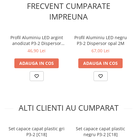
FRECVENT CUMPARATE
Lumini LED cu fibra optica
IMPREUNA
Sursa fibra optica
Cablu Fibra Optica LED
Profil Aluminiu LED argint
Profil Aluminiu LED negru
anodizat P3-2 Dispersor
P3-2 Dispersor opal 2M
opal 2M
46,90 Lei
67,00 Lei
ADAUGA IN COS
ADAUGA IN COS
ALTI CLIENTI AU CUMPARAT
Set capace capat plastic gri
Set capace capat plastic
P3-2 [C18]
negru P3-2 [C18]