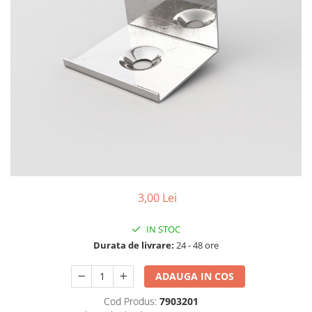
Cabluri
Comutatoare / Detectoare PIR
Buton on off
Senzori de miscare
Stechere si Cuple
Controler Banda LED
Corp iluminat LED
3,00 Lei
Lampi Suspendate
IN STOC
Iluminat Birou
Durata de livrare:
24 - 48 ore
Lampi de masa
Lampi de perete
ADAUGA IN COS
Lampi de podea
Cod Produs:
7903201