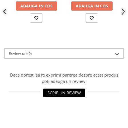
Proiector LED Fantana/Piscina
ADAUGA IN COS
ADAUGA IN COS
Modul LED
Profil Banda LED
Accesorii profile led
Profil led aplicat
Review-uri
(0)
Profil LED colt
Profil led incastrat
Profil Led Rigips
Daca doresti sa iti exprimi parerea despre acest produs
Profil LED SHADOW
poti adauga un review.
SCRIE UN REVIEW
Proiectoare LED
Sursa Banda Led
Sursa Alimentare 12V
Sursa Alimentare 24V