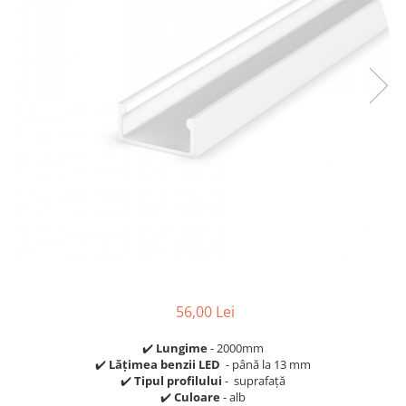
Comutatoare / Detectoare PIR
Buton on off
Senzori de miscare
Stechere si Cuple
56,00 Lei
✔️
Lungime
- 2000mm
✔️
Lățimea benzii LED
- până la 13 mm
✔️
Tipul profilului
- suprafaţă
✔️
Culoare
- alb