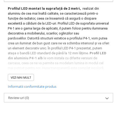
Profilul LED montat la suprafață de 2 metri
,
realizat din
aluminiu de cea mai înaltă calitate, se caracterizează printr-o
funcție de radiator, ceea ce înseamnă că asigură o disipare
excelentă a căldurii de la LED-uri.
Profilul LED de suprafata universal
P4-1 are o gama larga de aplicatii, il putem folosi pentru iluminarea
decorativa a mobilierului, scarilor, oglinzilor sau
pardoselilor.
Datorită structurii estetice a profilului P4-1, vom putea
crea un iluminat de bun gust care ne va schimba interiorul și va oferi
un element decorativ unic.
În profilul LED P4-1 prezentat, putem
atașa o bandă LED standard de până la 12 mm lățime.
Profil LED
din aluminiu P4-1 alb
le vom instala cu diferite versiuni de
carcase, ceea ce ne va permite sa modelam lumina in modul cel
mai potrivit pentru noi. Husa transparentă este complet incoloră,
ceea ce vă permite să obțineți puterea maximă a liniei noastre
VEZI MAI MULT
luminoase, în timp ce cea lăptoasă va difuza uniform lumina emisă
de banda LED.
Informatii conformitate produs
Review-uri
(0)