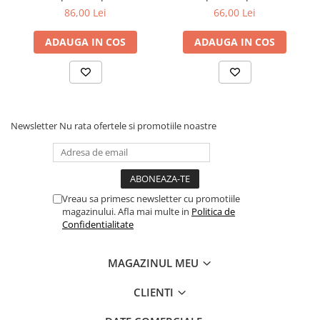
86,00 Lei
66,00 Lei
ADAUGA IN COS
ADAUGA IN COS
Newsletter
Nu rata ofertele si promotiile noastre
Vreau sa primesc newsletter cu promotiile
magazinului. Afla mai multe in
Politica de
Confidentialitate
MAGAZINUL MEU
CLIENTI
PROFIL LED DIN ALUMINIU P4-1 -
DIVERSE VERSIUNI DE CULOARE