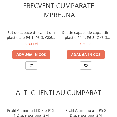
FRECVENT CUMPARATE
IMPREUNA
Set de capace de capat din
Set de capace de capat din
plastic alb P4-1, P6-3, GK6-3
plastic P4-1, P6-3, GK6-3
[C1,C4]
[C1,C4]
3,30 Lei
3,30 Lei
ADAUGA IN COS
ADAUGA IN COS
DATE TEHNICE:
Lungime: 2000 mm (2 metru)
ALTI CLIENTI AU CUMPARAT
Culoare: alb
Material: Aluminiu
Dimensiuni: 15 x 13,4 x 7 mm
Profil Aluminiu LED alb P13-
Profil Aluminiu alb P5-2
1 Dispersor opal 2M
Dispersor opal 2M