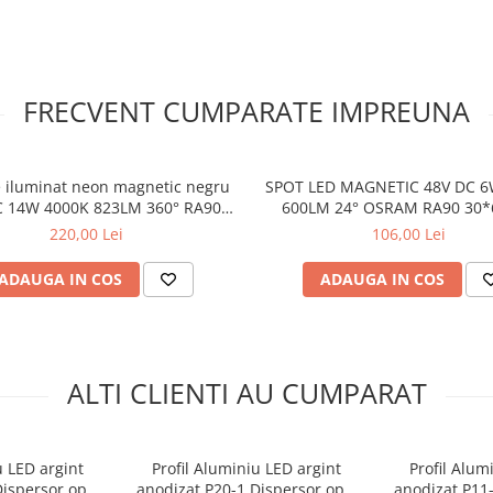
FRECVENT CUMPARATE IMPREUNA
 iluminat neon magnetic negru
SPOT LED MAGNETIC 48V DC 6
C 14W 4000K 823LM 360° RA90
600LM 24° OSRAM RA90 30
L1000MM
220,00 Lei
106,00 Lei
ADAUGA IN COS
ADAUGA IN COS
ALTI CLIENTI AU CUMPARAT
u LED argint
Profil Aluminiu LED argint
Profil Alum
Dispersor opal
anodizat P20-1 Dispersor opal
anodizat P11-