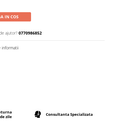
A IN COS
de ajutor?
0770986852
informatii
returna
Consultanta Specializata
de zile