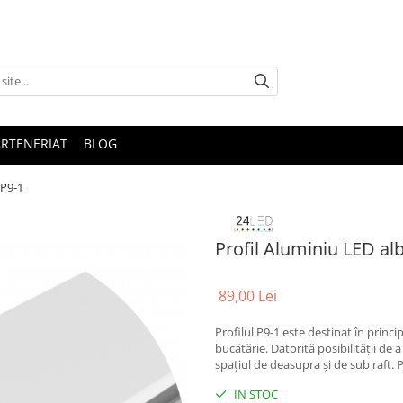
ARTENERIAT
BLOG
 P9-1
Profil Aluminiu LED al
89,00 Lei
Profilul P9-1 este destinat în princip
bucătărie.
Datorită posibilității de
spațiul de deasupra și de sub raft.
P
IN STOC