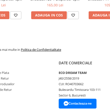
M
2M
 Lei
165,00 Lei
105
COS
ADAUGA IN COS
ADAUGA I
la mai multe in
Politica de Confidentialitate
DATE COMERCIALE
 Plata
ECO DREAM TEAM
e Retur
J40/2558/2019
Produselor
CUI: RO40703662
de Retur
Bulevardu Timisoara 103-111
Sector 6, Bucuresti
Contacteaza-ne