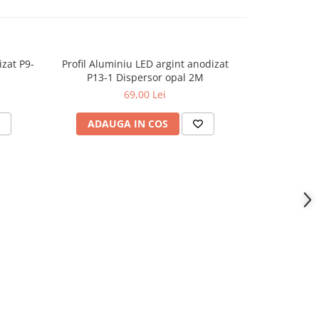
izat P9-
Profil Aluminiu LED argint anodizat
Profil Al
P13-1 Dispersor opal 2M
69,00 Lei
ADAUGA IN COS
ADAU