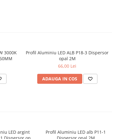
W 3000K
Profil Aluminiu LED ALB P18-3 Dispersor
Alimenta
*60MM
opal 2M
66,00 Lei
ADAUGA IN COS
AD
iniu LED argint
Profil Aluminiu LED alb P11-1
Profil Alu
1 Dispersor opal
Dispersor opal 2M