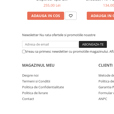
2
255,00 Lei
134,00
Lumini LED cu fibra optica
ADAUGA IN COS
ADAUGA IN 
Sursa fibra optica
Cablu Fibra Optica LED
Newsletter
Nu rata ofertele si promotiile noastre
Vreau sa primesc newsletter cu promotiile magazinului. Af
MAGAZINUL MEU
CLIENTI
Despre noi
Metode de
Termeni si Conditii
Politica d
Politica de Confidentialitate
Garantia 
Politica de livrare
Formular 
Contact
ANPC