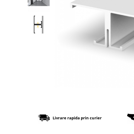
Cabluri
Comutatoare / Detectoare PIR
Buton on off
Senzori de miscare
Stechere si Cuple
Controler Banda LED
Corp iluminat LED
Lampi Suspendate
Iluminat Birou
Lampi de masa
Lampi de perete
Livrare rapida prin curier
Lampi de podea