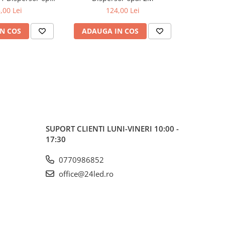
2M
,00 Lei
124,00 Lei
N COS
ADAUGA IN COS
ADAUG
SUPORT CLIENTI
LUNI-VINERI 10:00 -
17:30
0770986852
office@24led.ro