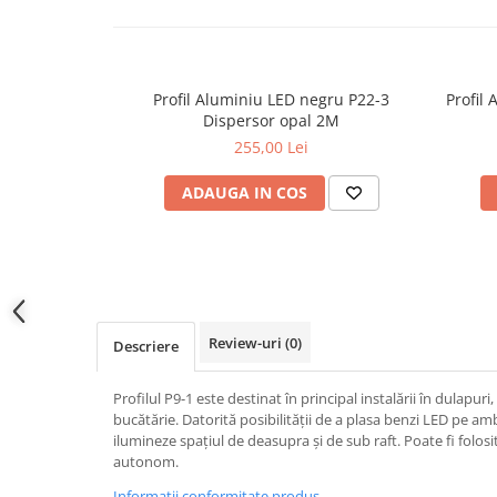
Lampi de tavan
Spoturi LED
Profil Aluminiu LED negru P22-3
Profil
Corpuri de Iluminat pe Sina LED
Dispersor opal 2M
Sina magnetica LED 48V
255,00 Lei
Sina Magnetica Slim 5mm 24V
ADAUGA IN COS
Corpuri de Iluminat Industriale LED
Corpuri de Iluminat Stradal
LED
Corpuri EXIT
Corpuri Industriale LED
Review-uri
(0)
Descriere
Corpuri liniare LED
Profilul P9-1 este destinat în principal instalării în dulapuri
Panouri LED
bucătărie.
Datorită posibilității de a plasa benzi LED pe amb
ilumineze spațiul de deasupra și de sub raft.
Poate fi folosi
Proiectoare LED magazin pe
autonom.
sina 220V
Informatii conformitate produs