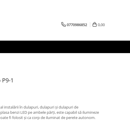
0770986852
0,00
b P9-1
al instalării în dulapuri, dulapuri și dulapuri de
 a plasa benzi LED pe ambele părți, este capabil să ilumineze
oate fi folosit și ca corp de iluminat de perete autonom.