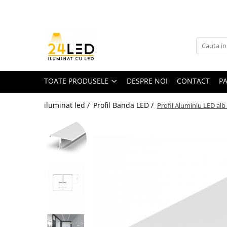
Toate Produsele
Banda LED
Banda Led COB
TOATE PRODUSELE
DESPRE NOI
CONTACT
P
Banda LED 12V
iluminat led /
Profil Banda LED /
Profil Aluminiu LED alb
Banda LED RGB
Banda LED 24V
Furtun Luminos
Banda LED 220V
Banda Digitala
Accesorii banda led
Conectori banda led