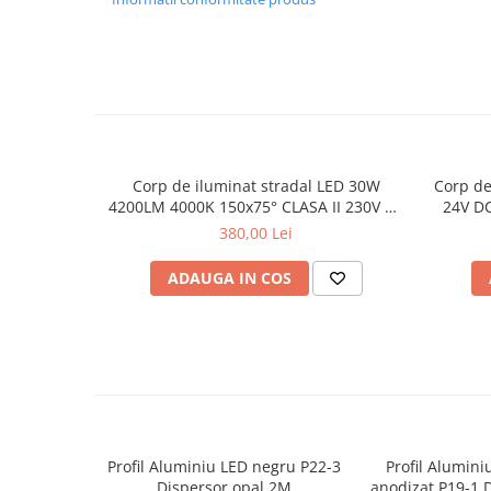
Proiector LED Fantana/Piscina
Modul LED
Profil Banda LED
Accesorii profile led
Profil led aplicat
Corp de iluminat stradal LED 30W
Corp de
Profil LED colt
4200LM 4000K 150x75° CLASA II 230V AC
24V D
IP66
380,00 Lei
Profil led incastrat
Profil Led Rigips
ADAUGA IN COS
Profil LED SHADOW
Proiectoare LED
Sursa Banda Led
Sursa Alimentare 12V
Profil Aluminiu LED negru P22-3
Profil Alumini
Sursa Alimentare 24V
Dispersor opal 2M
anodizat P19-1 