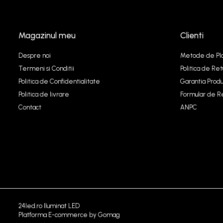
Magazinul meu
Clienti
Despre noi
Metode de Pl
Termeni si Conditii
Politica de Ret
Politica de Confidentialitate
Garantia Produ
Politica de livrare
Formular de R
Contact
ANPC
24led.ro Iluminat LED
Platforma E-commerce by Gomag