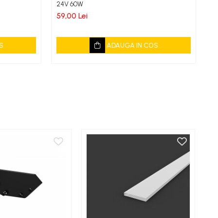
24V 60W
30
59,00 Lei
15
S
ADAUGA IN COS