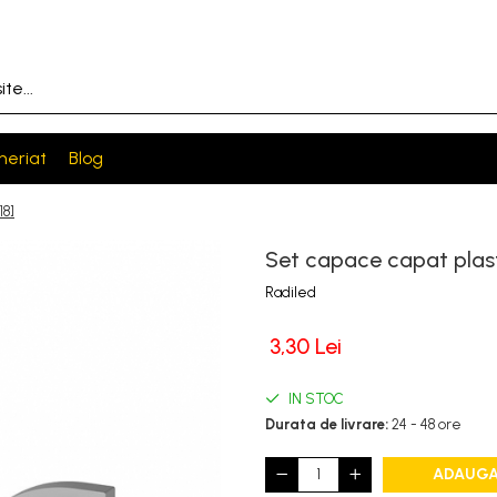
neriat
Blog
18]
Set capace capat plasti
Radiled
3,30 Lei
IN STOC
Durata de livrare:
24 - 48 ore
ADAUGA