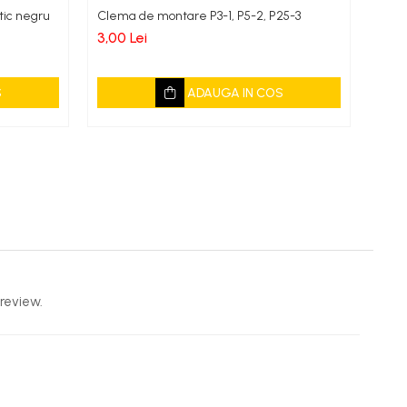
tic negru
Clema de montare P3-1, P5-2, P25-3
Set 
[C1,C
3,00 Lei
3,30
S
ADAUGA IN COS
review.