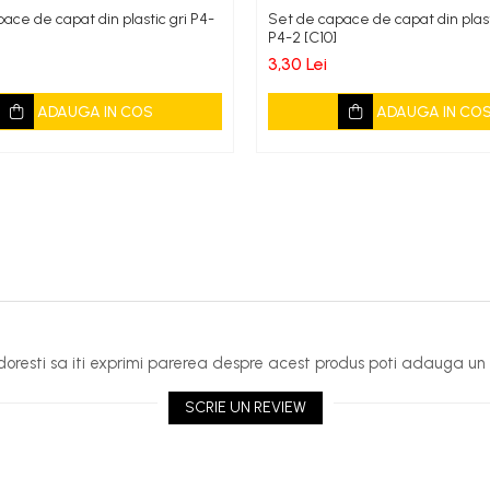
ace de capat din plastic gri P4-
Set de capace de capat din plas
P4-2 [C10]
3,30 Lei
ADAUGA IN COS
ADAUGA IN CO
oresti sa iti exprimi parerea despre acest produs poti adauga un 
SCRIE UN REVIEW