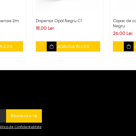
spensie 2m
Dispersor Opal Negru C1
Capac de ca
Negru
18,00 Lei
26,00 Lei
N COS
ADAUGA IN COS
olitica de Confidentialitate