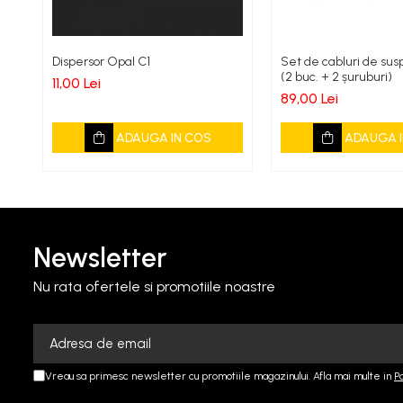
Dispersor Opal C1
Set de cabluri de su
(2 buc. + 2 șuruburi)
11,00 Lei
89,00 Lei
ADAUGA IN COS
ADAUGA I
Newsletter
Nu rata ofertele si promotiile noastre
Vreau sa primesc newsletter cu promotiile magazinului. Afla mai multe in
P