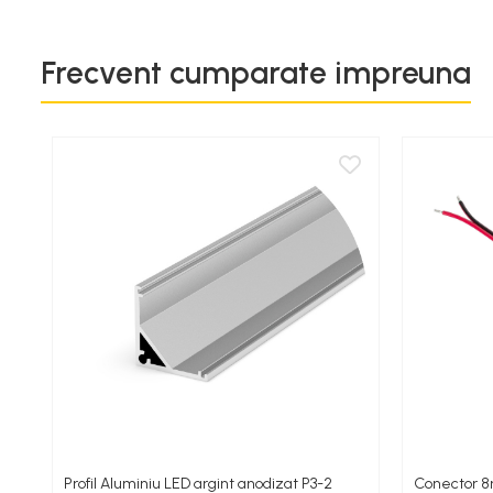
Sursa Banda Led
Frecvent cumparate impreuna
Sursa Alimentare 12V
Sursa Alimentare 24V
Lumini LED cu fibra optica
Sursa fibra optica
Cablu Fibra Optica LED
Profil Aluminiu LED argint anodizat P3-2
Conector 8