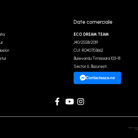
Date comerciale
ata
ECO DREAM TEAM
ur
J40/2558/2019
selor
CUI: RO40703662
etur
Bulevardu Timisoara 103-111
Sector 6, Bucuresti
Contacteaza-ne