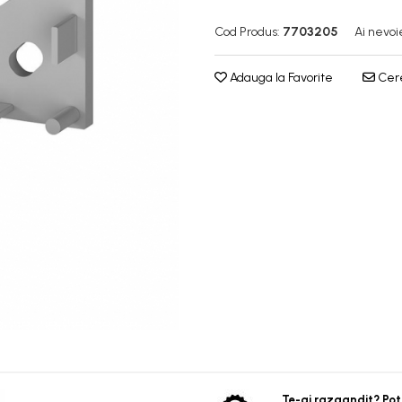
Cod Produs:
7703205
Ai nevoi
Adauga la Favorite
Cere
Te-ai razgandit? Pot