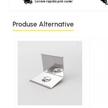
Lampi de podea
Livrare rapida prin curier
Lampi de tavan
Spoturi LED
Produse Alternative
Corpuri de Iluminat pe Sina LED
Sina magnetica LED 48V
Sina Magnetica Slim 5mm
24V
Corpuri de Iluminat Industriale LED
Corpuri de Iluminat Stradal
LED
Corpuri EXIT
Corpuri Industriale LED
Corpuri liniare LED
Panouri LED