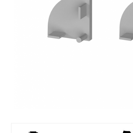
Cabluri
Comutatoare / Detectoare PIR
Buton on off
Senzori de miscare
Stechere si Cuple
Controler Banda LED
Corp iluminat LED
Lampi Suspendate
Iluminat Birou
Lampi de masa
Lampi de perete