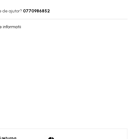
e de ajutor?
0770986852
 informatii
i returna