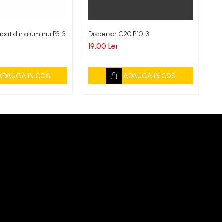
pat din aluminiu P3-3
Dispersor C20 P10-3
Ca
ga
19,00 Lei
21
ADAUGA IN COS
ADAUGA IN COS