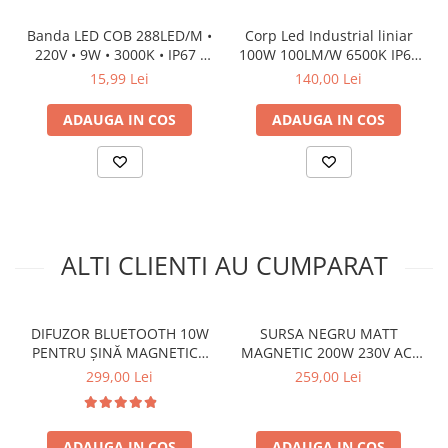
Banda LED COB 288LED/M •
Corp Led Industrial liniar
220V • 9W • 3000K • IP67 •
100W 100LM/W 6500K IP65
600lm • 10mm
491X120X35MM
15,99 Lei
140,00 Lei
ADAUGA IN COS
ADAUGA IN COS
ALTI CLIENTI AU CUMPARAT
DIFUZOR BLUETOOTH 10W
SURSA NEGRU MATT
PENTRU ȘINĂ MAGNETICĂ
MAGNETIC 200W 230V AC-
DC 24V ~ 48V NEGRU,
48V DC IP20 4A
299,00 Lei
259,00 Lei
Φ64*75MM Boxa
305*2.53*45MM CU CABLU
2M
ADAUGA IN COS
ADAUGA IN COS