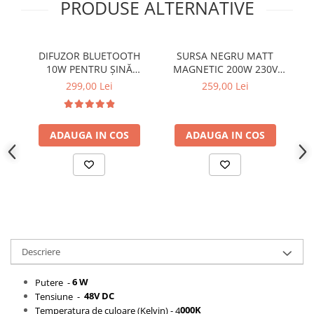
PRODUSE ALTERNATIVE
DIFUZOR BLUETOOTH
SURSA NEGRU MATT
10W PENTRU ȘINĂ
MAGNETIC 200W 230V
MAGNETICĂ DC 24V ~ 48V
AC- 48V DC IP20 4A
299,00 Lei
259,00 Lei
NEGRU, Φ64*75MM Boxa
305*2.53*45MM CU
CABLU 2M
ADAUGA IN COS
ADAUGA IN COS
Descriere
6 W
Putere -
48V DC
Tensiune -
000K
Temperatura de culoare (Kelvin) - 4