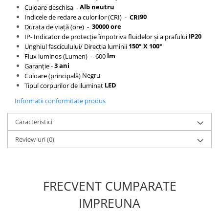
Alb neutru
Culoare deschisa -
90
Indicele de redare a culorilor (CRI) -
CRI
30000 ore
Durata de viață (ore) -
IP20
IP- Indicator de protecție împotriva fluidelor și a prafului
150° X 100°
Unghiul fasciculului/ Direcția luminii
lm
Flux luminos (Lumen) - 600
3 ani
Garanție -
Negru
Culoare (principală)
LED
Tipul corpurilor de iluminat
Informatii conformitate produs
Caracteristici
Review-uri
(0)
FRECVENT CUMPARATE
IMPREUNA