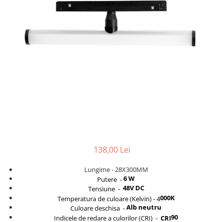
Comutatoare / Detectoare PIR
Buton on off
Senzori de miscare
Stechere si Cuple
138,00 Lei
Lungime - 28Χ300MM
6 W
Putere -
48V DC
Tensiune -
000K
Temperatura de culoare (Kelvin) - 4
Alb neutru
Culoare deschisa -
90
Indicele de redare a culorilor (CRI) -
CRI