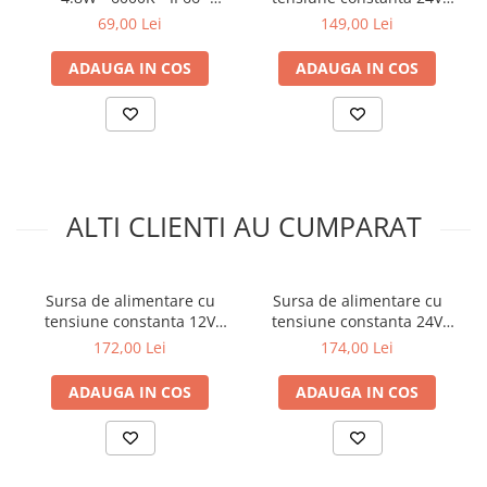
490lm • 8mm
150W, reglabila TRIAK, 0 / 1-
69,00 Lei
149,00 Lei
10V
ADAUGA IN COS
ADAUGA IN COS
ALTI CLIENTI AU CUMPARAT
Sursa de alimentare cu
Sursa de alimentare cu
tensiune constanta 12V
tensiune constanta 24V
200W, reglabila TRIAK, 0 / 1-
400W
172,00 Lei
174,00 Lei
10V
ADAUGA IN COS
ADAUGA IN COS