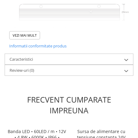
Proiectat pentru utilizare în interior
Controlat de un semnal 0/1-10V sau de un regulator triac
VEZI MAI MULT
Protecții: scurtcircuit, suprasarcină, temperatură
Informatii conformitate produs
Răcire prin flux liber de aer
Test de sarcină completă 100%.
Caracteristici
24 de luni garantie
Dimensiuni: 180mm - 63mm - 29mm
Review-uri
(0)
Greutate: 0,32 kg
FRECVENT CUMPARATE
IMPREUNA
Banda LED • 60LED / m • 12V
Sursa de alimentare cu
• 4.8W • 6000K • IP66 •
tensiune constanta 24V