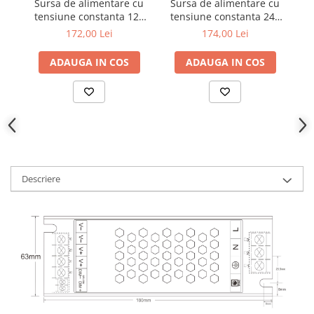
Sursa de alimentare cu
Sursa de alimentare cu
tensiune constanta 12V
tensiune constanta 24V
200W, reglabila TRIAK, 0 /
400W
172,00 Lei
174,00 Lei
1-10V
ADAUGA IN COS
ADAUGA IN COS
Descriere