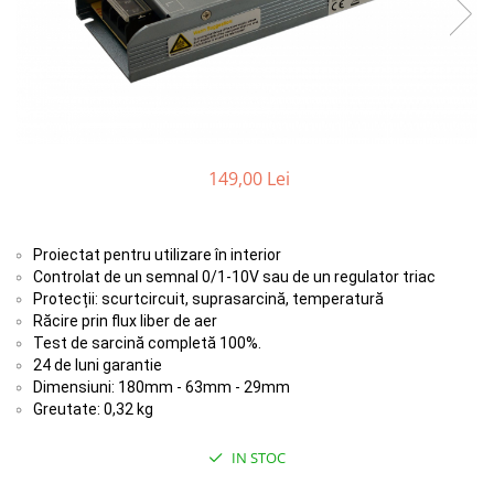
Comutatoare / Detectoare PIR
Buton on off
Senzori de miscare
Stechere si Cuple
149,00 Lei
Proiectat pentru utilizare în interior
Controlat de un semnal 0/1-10V sau de un regulator triac
Protecții: scurtcircuit, suprasarcină, temperatură
Răcire prin flux liber de aer
Test de sarcină completă 100%.
24 de luni garantie
Dimensiuni: 180mm - 63mm - 29mm
Greutate: 0,32 kg
IN STOC