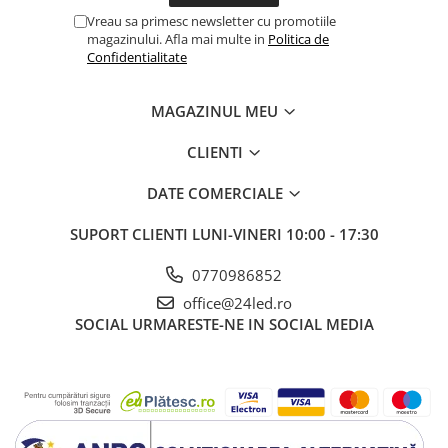
Comutatoare / Detectoare PIR
Vreau sa primesc newsletter cu promotiile
magazinului. Afla mai multe in
Politica de
Buton on off
Confidentialitate
Senzori de miscare
MAGAZINUL MEU
Stechere si Cuple
CLIENTI
DATE COMERCIALE
SUPORT CLIENTI
LUNI-VINERI 10:00 - 17:30
0770986852
office@24led.ro
SOCIAL
URMARESTE-NE IN SOCIAL MEDIA