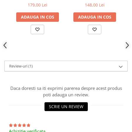
100m
100m
179,00 Lei
148,00 Lei
ADAUGA IN COS
ADAUGA IN COS
Review-uri
(1)
Daca doresti sa iti exprimi parerea despre acest produs
poti adauga un review.
SCRIE UN REVIEW
Achizitie verificata