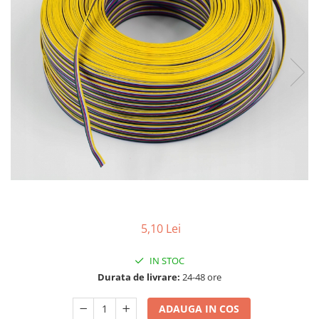
Comutatoare / Detectoare PIR
Buton on off
Senzori de miscare
Stechere si Cuple
5,10 Lei
IN STOC
Durata de livrare:
24-48 ore
ADAUGA IN COS