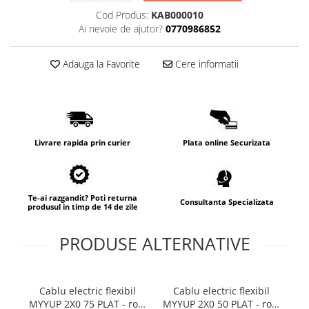
Cod Produs:
KAB000010
Ai nevoie de ajutor?
0770986852
Adauga la Favorite
Cere informatii
Livrare rapida prin curier
Plata online Securizata
Te-ai razgandit? Poti returna
Consultanta Specializata
produsul in timp de 14 de zile
PRODUSE ALTERNATIVE
Cablu electric flexibil
Cablu electric flexibil
MYYUP 2X0 75 PLAT - rola
MYYUP 2X0 50 PLAT - rola
MY