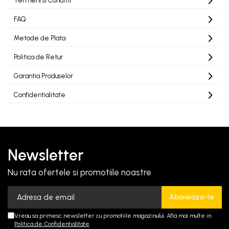
Termeni si Conditii
Comutatoare / Detectoare PIR
FAQ
Buton on off
Metode de Plata
Politica de Retur
Senzori de miscare
Stechere si Cuple
Garantia Produselor
Confidentialitate
Newsletter
Nu rata ofertele si promotiile noastre
Vreau sa primesc newsletter cu promotiile magazinului. Afla mai multe in
Politica de Confidentialitate